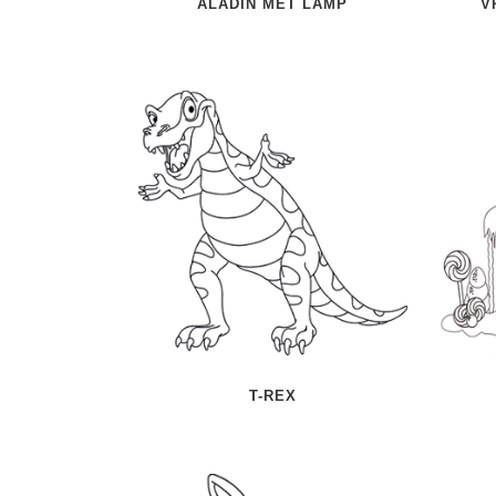
ALADIN MET LAMP
V
T-REX