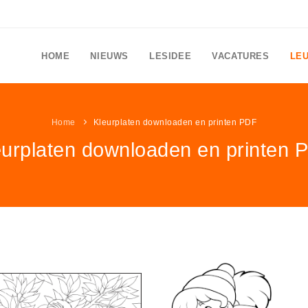
HOME
NIEUWS
LESIDEE
VACATURES
LE
Home
Kleurplaten downloaden en printen PDF
eurplaten downloaden en printen 