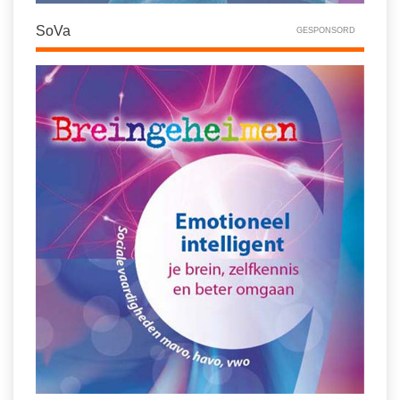
SoVa
GESPONSORD