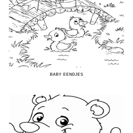
Spelletjes
Studieschuld & Hypotheek
Sprookjes
Middelbare school niveaus
Startpagina onderwijs
Studenten laptop
Tweede Wereldoorlog
Docentenplein nieuwsbrief
Nieuwsbrief archief
Onderwijs CV
Schoolvakanties
BABY EENDJES
Huiswerkbegeleiding
Huiswerkbegeleider zoeken
Huiswerkbegeleider worden