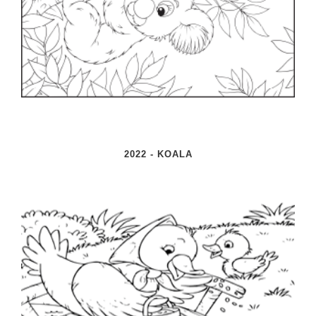
Vakoverstijgend
Kerstfeest
Verzorging
Kinderboekenweek
MEER...
Kleurplaten
AI voor het onderwijs
Mediawijsheid
Kruiswoordpuzzels
Nieuws
Onderwijslonen
Onderwijsprijs
2022 - KOALA
Vrijeschoolonderwijs
Ruimte
Montessori onderwijs
Schoolreisideeën
Jenaplanonderwijs
Schoolspullen
Daltononderwijs
Seizoenen
Schoolspullen
Seksualiteit
Onderwijsvacatures
Sinterklaas
Afscheidstekst collega