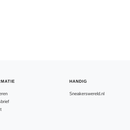
RMATIE
HANDIG
eren
Sneakerswereld.nl
brief
t