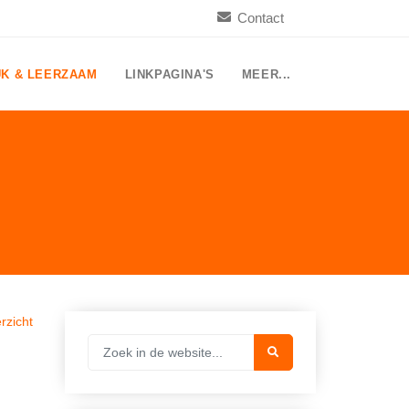
Contact
UK & LEERZAAM
LINKPAGINA'S
MEER...
rzicht