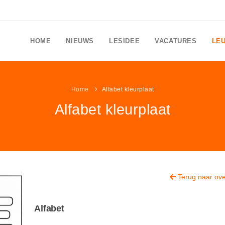
HOME
NIEUWS
LESIDEE
VACATURES
LE
Home
Alfabet kleurplaat
Alfabet kleurplaat
Terug naar ove
Alfabet