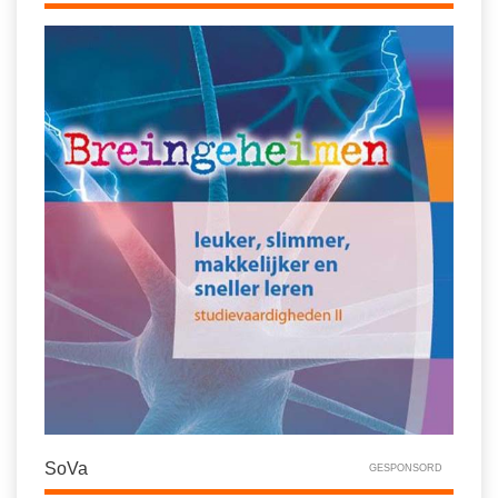
Spelletjes
Studieschuld & Hypotheek
Sprookjes
Middelbare school niveaus
Startpagina onderwijs
Studenten laptop
Tweede Wereldoorlog
Docentenplein nieuwsbrief
Nieuwsbrief archief
Onderwijs CV
Schoolvakanties
Huiswerkbegeleiding
Huiswerkbegeleider zoeken
Huiswerkbegeleider worden
SoVa
GESPONSORD