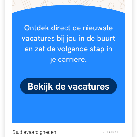
Vakoverstijgend
Kerstfeest
Verzorging
Kinderboekenweek
MEER...
Kleurplaten
AI voor het onderwijs
Mediawijsheid
Kruiswoordpuzzels
Nieuws
Onderwijslonen
Onderwijsprijs
Vrijeschoolonderwijs
Ruimte
Montessori onderwijs
Schoolreisideeën
Jenaplanonderwijs
Schoolspullen
Daltononderwijs
Seizoenen
Schoolspullen
Seksualiteit
Onderwijsvacatures
Sinterklaas
Studievaardigheden
GESPONSORD
Afscheidstekst collega