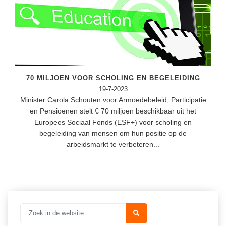
(hersen)onderzoek
Klassieke Talen
Meesterbaan onderwijsvacatures
Letterkunde
LEERMETHODEN
Levensbeschouwing
Maatschappijleer
Biologie
70 MILJOEN VOOR SCHOLING EN BEGELEIDING
Muziek
Examentraining
19-7-2023
Minister Carola Schouten voor Armoedebeleid, Participatie
Natuurkunde
Frans
en Pensioenen stelt € 70 miljoen beschikbaar uit het
Nederlands
Europees Sociaal Fonds (ESF+) voor scholing en
Geschiedenis
begeleiding van mensen om hun positie op de
Rekenen / Wiskunde
Media
arbeidsmarkt te verbeteren...
Scheikunde
Nederlands
Sociale vaardigheden
Rekenen
Spaans
Sociale vaardigheden
Studievaardigheden
Studievaardigheden