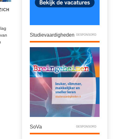
ZICH
lag
Studievaardigheden
 van
GESPONSORD
n
SoVa
GESPONSORD