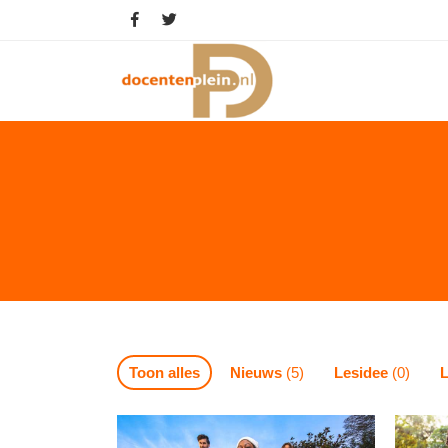
Toon alles
Nieuws
(5)
Lesidee
(0)
L