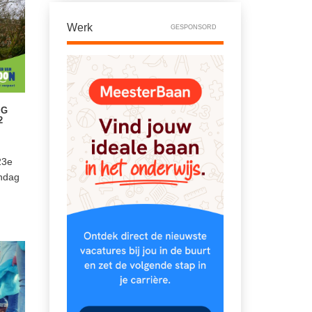
Werk
GESPONSORD
AG
2
23e
ondag