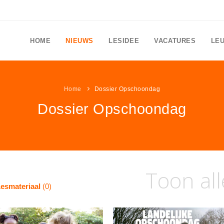
HOME
NIEUWS
LESIDEE
VACATURES
LE
Home
Dossier Opschoondag
Dossier Opschoondag
Toon all
esmateriaal
(0)