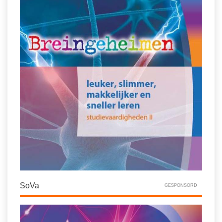
Vakoverstijgend
Kerstfeest
Verzorging
Kinderboekenweek
MEER...
Kleurplaten
AI voor het onderwijs
Mediawijsheid
Kruiswoordpuzzels
Nieuws
Onderwijslonen
Onderwijsprijs
Vrijeschoolonderwijs
Ruimte
Montessori onderwijs
Schoolreisideeën
Jenaplanonderwijs
Schoolspullen
Daltononderwijs
Seizoenen
Schoolspullen
SoVa
GESPONSORD
Seksualiteit
Onderwijsvacatures
Sinterklaas
Afscheidstekst collega