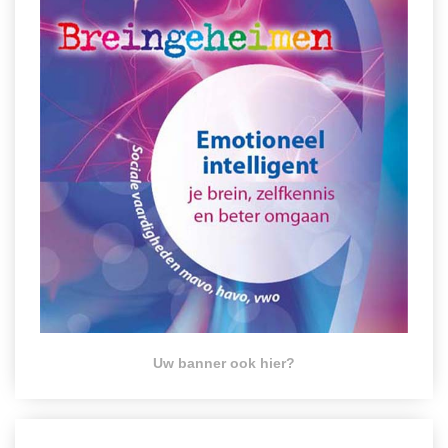
Spelletjes
Studieschuld & Hypotheek
Sprookjes
Middelbare school niveaus
Startpagina onderwijs
Studenten laptop
Tweede Wereldoorlog
Docentenplein nieuwsbrief
Nieuwsbrief archief
Onderwijs CV
Schoolvakanties
Huiswerkbegeleiding
Huiswerkbegeleider zoeken
Huiswerkbegeleider worden
Uw banner ook hier?