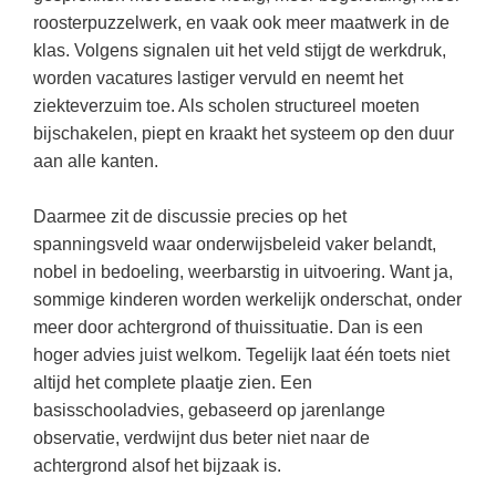
Vakoverstijgend
Kerstfeest
roosterpuzzelwerk, en vaak ook meer maatwerk in de
Verzorging
klas. Volgens signalen uit het veld stijgt de werkdruk,
Kinderboekenweek
worden vacatures lastiger vervuld en neemt het
MEER...
Kleurplaten
ziekteverzuim toe. Als scholen structureel moeten
AI voor het onderwijs
bijschakelen, piept en kraakt het systeem op den duur
Mediawijsheid
aan alle kanten.
Kruiswoordpuzzels
Nieuws
Onderwijslonen
Daarmee zit de discussie precies op het
Onderwijsprijs
spanningsveld waar onderwijsbeleid vaker belandt,
Vrijeschoolonderwijs
Ruimte
nobel in bedoeling, weerbarstig in uitvoering. Want ja,
Montessori onderwijs
sommige kinderen worden werkelijk onderschat, onder
Schoolreisideeën
Jenaplanonderwijs
meer door achtergrond of thuissituatie. Dan is een
Schoolspullen
hoger advies juist welkom. Tegelijk laat één toets niet
Daltononderwijs
altijd het complete plaatje zien. Een
Seizoenen
Schoolspullen
basisschooladvies, gebaseerd op jarenlange
Seksualiteit
observatie, verdwijnt dus beter niet naar de
Onderwijsvacatures
Sinterklaas
achtergrond alsof het bijzaak is.
Afscheidstekst collega