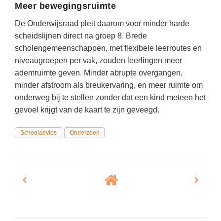
Spelletjes
Meer bewegingsruimte
Studieschuld & Hypotheek
Sprookjes
De Onderwijsraad pleit daarom voor minder harde
Middelbare school niveaus
scheidslijnen direct na groep 8. Brede
Startpagina onderwijs
scholengemeenschappen, met flexibele leerroutes en
Studenten laptop
Tweede Wereldoorlog
niveaugroepen per vak, zouden leerlingen meer
Docentenplein nieuwsbrief
ademruimte geven. Minder abrupte overgangen,
Nieuwsbrief archief
minder afstroom als breukervaring, en meer ruimte om
onderweg bij te stellen zonder dat een kind meteen het
Onderwijs CV
gevoel krijgt van de kaart te zijn geveegd.
Schoolvakanties
Schooladvies
Onderzoek
Huiswerkbegeleiding
Huiswerkbegeleider zoeken
Huiswerkbegeleider worden