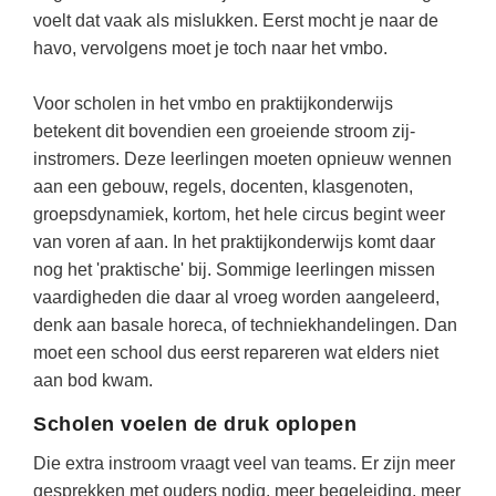
Techniek
Taalvaardigheden
voelt dat vaak als mislukken. Eerst mocht je naar de
havo, vervolgens moet je toch naar het vmbo.
Topografie
LESMATERIAAL
Verkeer
Beeldende Vorming
Voor scholen in het vmbo en praktijkonderwijs
Verzorging
betekent dit bovendien een groeiende stroom zij-
Biologie
instromers. Deze leerlingen moeten opnieuw wennen
Geld PO
THEMA'S
aan een gebouw, regels, docenten, klasgenoten,
groepsdynamiek, kortom, het hele circus begint weer
Geld VO
Budgetteren
van voren af aan. In het praktijkonderwijs komt daar
Geschiedenis
nog het 'praktische' bij. Sommige leerlingen missen
De boerderij
vaardigheden die daar al vroeg worden aangeleerd,
Maatschappijleer
Duurzaamheid
denk aan basale horeca, of techniekhandelingen. Dan
Orientatie
moet een school dus eerst repareren wat elders niet
Eerste wereldoorlog
Rekenen
aan bod kwam.
Evolutieleer
Sociale vaardigheden
Scholen voelen de druk oplopen
Feest- en Gedenkdagen
Taalvaardigheid
Die extra instroom vraagt veel van teams. Er zijn meer
Godsdienstonderwijs
gesprekken met ouders nodig, meer begeleiding, meer