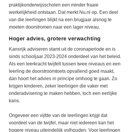
(hersen)onderzoek
praktijkonderwijsscholen een minder fraaie
Klassieke Talen
Almere
(23)
Meesterbaan onderwijsvacatures
werkelijkheid ontstaan. Dat merkt Nu.nl op. Een deel
Dordrecht
(21)
Letterkunde
van die leerlingen blijkt na een brugjaar alsnog te
LEERMETHODEN
moeten doorstromen naar een lager niveau.
Zoetermeer
(13)
Levensbeschouwing
Hoger advies, grotere verwachting
Eindhoven
(13)
Maatschappijleer
Biologie
Amersfoort
Kansrijk adviseren stamt uit de coronaperiode en is
(11)
Muziek
Examentraining
sinds schooljaar 2023-2024 onderdeel van het beleid.
Lelystad
(10)
Natuurkunde
Frans
Als een leerkracht twijfelt tussen twee niveaus en een
Nederlands
leerling de doorstroomtoets opvallend goed maakt,
Geschiedenis
dan hoort het advies in principe omhoog te gaan. Zo
Rekenen / Wiskunde
Media
krijgen kinderen, zeker leerlingen die vaker met
Scheikunde
onderadvisering te maken hebben, toch een eerlijke
Nederlands
kans.
Sociale vaardigheden
Rekenen
Spaans
Sociale vaardigheden
Ongeveer een vijfde van de leerlingen krijgt dat
voordeel van de twijfel, maar niet iedereen kan het
Studievaardigheden
Studievaardigheden
hogere niveau uiteindelijk volhouden. Voor leerlingen