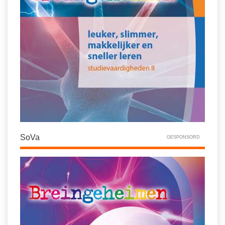
SoVa
GESPONSORD