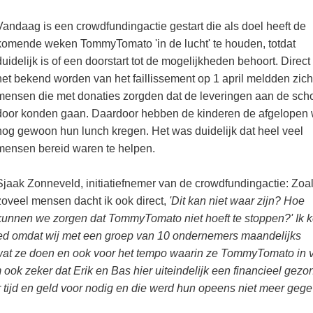
Vandaag is een crowdfundingactie gestart die als doel heeft de
komende weken TommyTomato 'in de lucht' te houden, totdat
duidelijk is of een doorstart tot de mogelijkheden behoort. Direct
het bekend worden van het faillissement op 1 april meldden zich
mensen die met donaties zorgden dat de leveringen aan de sch
door konden gaan. Daardoor hebben de kinderen de afgelopen
nog gewoon hun lunch kregen. Het was duidelijk dat heel veel
mensen bereid waren te helpen.
Sjaak Zonneveld, initiatiefnemer van de crowdfundingactie: Zoa
zoveel mensen dacht ik ook direct,
'Dit kan niet waar zijn? Hoe
kunnen we zorgen dat TommyTomato niet hoeft te stoppen?' Ik 
goed omdat wij met een groep van 10 ondernemers maandelijks
at ze doen en ook voor het tempo waarin ze TommyTomato in vi
m ook zeker dat Erik en Bas hier uiteindelijk een financieel gez
 tijd en geld voor nodig en die werd hun opeens niet meer gege