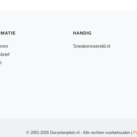
RMATIE
HANDIG
eren
Sneakerswereld.nl
brief
t
© 2001-2026 Docentenplein.nl - Alle rechten voorbehouden |
P