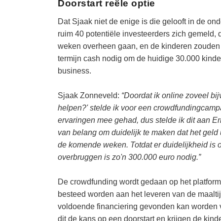
Doorstart reële optie
Dat Sjaak niet de enige is die gelooft in de o
ruim 40 potentiële investeerders zich gemeld, d
weken overheen gaan, en de kinderen zouden 
termijn cash nodig om de huidige 30.000 kinder
business.
Sjaak Zonneveld:
“Doordat ik online zoveel bi
helpen?' stelde ik voor een crowdfundingcampag
ervaringen mee gehad, dus stelde ik dit aan Eri
van belang om duidelijk te maken dat het geld 
de komende weken. Totdat er duidelijkheid is o
overbruggen is zo'n 300.000 euro nodig.”
De crowdfunding wordt gedaan op het platfor
besteed worden aan het leveren van de maaltij
voldoende financiering gevonden kan worden v
dit de kans op een doorstart en krijgen de 