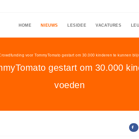
HOME
NIEUWS
LESIDEE
VACATURES
LE
Crowdfunding voor TommyTomato gestart om 30.000 kinderen te kunnen bli
myTomato gestart om 30.000 kind
voeden