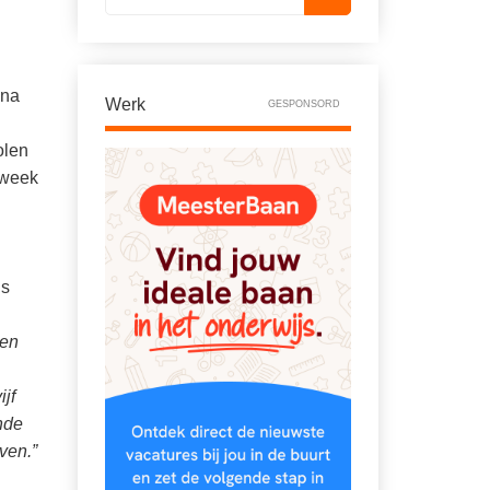
 na
Werk
GESPONSORD
olen
 week
ls
ken
jf
onde
ven.”