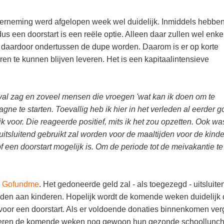
nderneming werd afgelopen week wel duidelijk. Inmiddels hebben
us een doorstart is een reële optie. Alleen daar zullen wel enke
daardoor ondertussen de dupe worden. Daarom is er op korte
en te kunnen blijven leveren. Het is een kapitaalintensieve
jval zag en zoveel mensen die vroegen 'wat kan ik doen om te
ne te starten. Toevallig heb ik hier in het verleden al eerder 
k voor. Die reageerde positief, mits ik het zou opzetten. Ook wa
uitsluitend gebruikt zal worden voor de maaltijden voor de kind
f een doorstart mogelijk is. Om de periode tot de meivakantie te
m
Gofundme
. Het gedoneerde geld zal - als toegezegd - uitsluite
den aan kinderen. Hopelijk wordt de komende weken duidelijk o
oor een doorstart. Als er voldoende donaties binnenkomen ver
kinderen de komende weken nog gewoon hun gezonde schoollunch