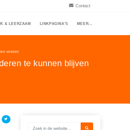
Contact
UK & LEERZAAM
LINKPAGINA'S
MEER...
jven voeden
eren te kunnen blijven