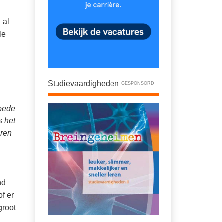
 al
le
Studievaardigheden
GESPONSORD
goede
s het
eren
nd
f er
groot
.