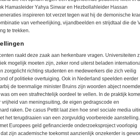
ook Hamasleider Yahya Sinwar en Hezbollahleider Hassan
eneraties inspireren tot verzet tegen wat hij de demonische kra
mbinatie van verheerlijking, vijandbeelden en strijdtaal die de
ing te trekken.
ellingen
centen raakt deze zaak aan herkenbare vragen. Universiteiten z
ek mogelijk moeten zijn, zeker rond uiterst beladen internation
een zorgplicht richting studenten en medewerkers die zich veilig
nd of politieke overtuiging. Ook in Nederland speelden eerder
arbij de toenmalige minister Bruins zijn woorden abject noemde
was om een strafrechtelijk oordeel te vellen. In de praktijk kom
ar vrijheid van meningsuiting, de eigen gedragscode en
rd raken. De casus Pettit laat zien hoe snel sociale media uit
et het terugdraaien van een zorgvuldig voorbereide aanstelling.
n met Europees geld gefinancierde onderzoeksproject voorlopig
en dat zijn academische toekomst aanzienlijk onzekerder is gewo