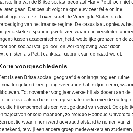
aanstelling van de Britse sociaal geograaf Harry Pettit toch niet 
te laten gaan. Dat besluit volgt na opnieuw zeer felle online
uitlatingen van Pettit over Israël, de Verenigde Staten en de
verdediging van het Iraanse regime. De casus laat, opnieuw, het
ongemakkelijke spanningsveld zien waarin universiteiten opere
ergens tussen academische vrijheid, wettelijke grenzen en de z
voor een sociaal veilige leer- en werkomgeving waar door
extremisten als Pettit dankbaar gebruik van gemaakt wordt.
Korte voorgeschiedenis
Pettit is een Britse sociaal geograaf die onlangs nog een ruime
amma toegekend kreeg, ongeveer anderhalf miljoen euro, waar
uitbouwen. Tot november vorig jaar werkte hij als docent aan de
ij in opspraak na berichten op sociale media over de oorlog in
 die hij omschreef als een wettige daad van verzet. Ook pleitte
een traject van enkele maanden, zo meldde Radboud Universiteit
 Een petitie waarin hem werd gevraagd afstand te nemen van zij
ertekend, terwijl een andere groep medewerkers en studenten j