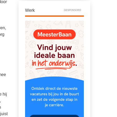
door
Werk
GESPONSORD
ren,
org
mee
 hij
,
n
uist