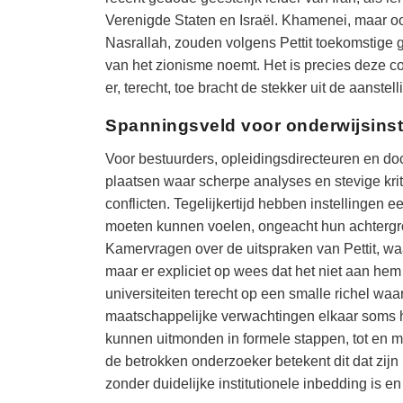
Verenigde Staten en Israël. Khamenei, maar 
Nasrallah, zouden volgens Pettit toekomstige g
van het zionisme noemt. Het is precies deze co
er, terecht, toe bracht de stekker uit de aanstell
Spanningsveld voor onderwijsinst
Voor bestuurders, opleidingsdirecteuren en do
plaatsen waar scherpe analyses en stevige kriti
conflicten. Tegelijkertijd hebben instellingen 
moeten kunnen voelen, ongeacht hun achtergro
Kamervragen over de uitspraken van Pettit, wa
maar er expliciet op wees dat het niet aan hem 
universiteiten terecht op een smalle richel wa
maatschappelijke verwachtingen elkaar soms ha
kunnen uitmonden in formele stappen, tot en m
de betrokken onderzoeker betekent dit dat zij
zonder duidelijke institutionele inbedding is 