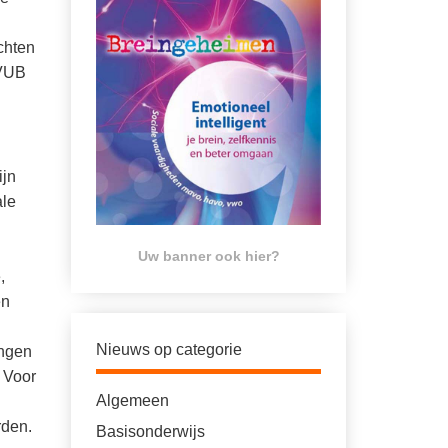
chten
 VUB
ijn
ale
Uw banner ook hier?
,
en
Nieuws op categorie
ingen
 Voor
Algemeen
rden.
Basisonderwijs