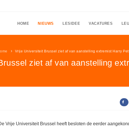
HOME
NIEUWS
LESIDEE
VACATURES
LE
ome
Vrije Universiteit Brussel ziet af van aanstelling extremist Harry Pett
 Brussel ziet af van aanstelling ext
De Vrije Universiteit Brussel heeft besloten de eerder aangekon