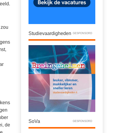
eeld.
 zou
Studievaardigheden
GESPONSORD
lgens
mst,
ar
ekens
agen
ober
SoVa
GESPONSORD
i, de
de