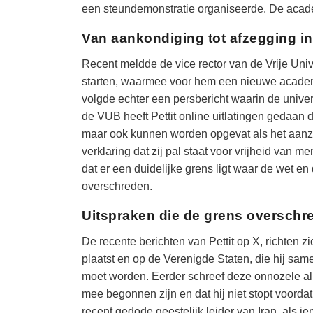
een steundemonstratie organiseerde. De acad
Van aankondiging tot afzegging i
Recent meldde de vice rector van de Vrije Unive
starten, waarmee voor hem een nieuwe academi
volgde echter een persbericht waarin de univer
de VUB heeft Pettit online uitlatingen gedaan d
maar ook kunnen worden opgevat als het aanzet
verklaring dat zij pal staat voor vrijheid van 
dat er een duidelijke grens ligt waar de wet 
overschreden.
Uitspraken die de grens overschr
De recente berichten van Pettit op X, richten 
plaatst en op de Verenigde Staten, die hij sam
moet worden. Eerder schreef deze onnozele al 
mee begonnen zijn en dat hij niet stopt voorda
recent gedode geestelijk leider van Iran, als