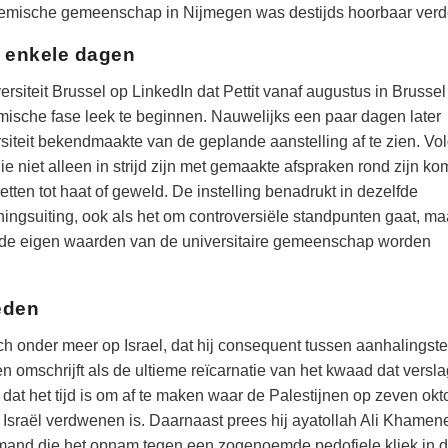
emische gemeenschap in Nijmegen was destijds hoorbaar verd
n enkele dagen
rsiteit Brussel op LinkedIn dat Pettit vanaf augustus in Brussel
sche fase leek te beginnen. Nauwelijks een paar dagen later
siteit bekendmaakte van de geplande aanstelling af te zien. Vo
ie niet alleen in strijd zijn met gemaakte afspraken rond zijn ko
ten tot haat of geweld. De instelling benadrukt in dezelfde
meningsuiting, ook als het om controversiële standpunten gaat, ma
en de eigen waarden van de universitaire gemeenschap worden
eden
zich onder meer op Israel, dat hij consequent tussen aanhalingst
en omschrijft als de ultieme reïcarnatie van het kwaad dat versl
dat het tijd is om af te maken waar de Palestijnen op zeven okt
t Israël verdwenen is. Daarnaast prees hij ayatollah Ali Khamene
 iemand die het opnam tegen een zogenoemde pedofiele kliek in 