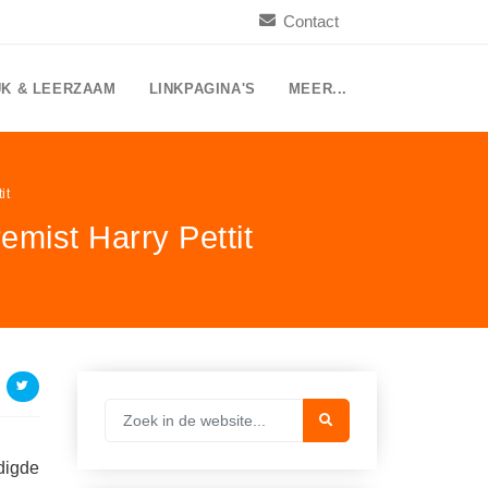
Contact
UK & LEERZAAM
LINKPAGINA'S
MEER...
it
remist Harry Pettit
digde