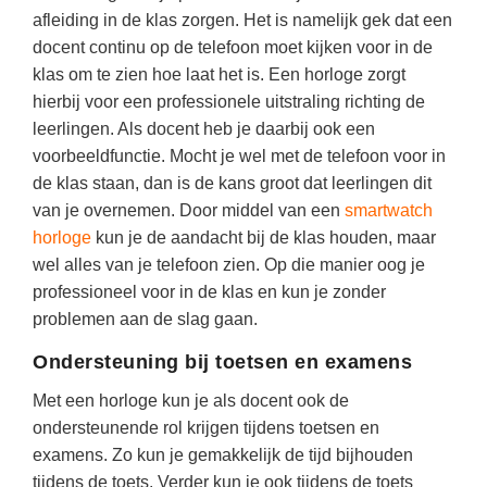
Techniek
Taalvaardigheden
afleiding in de klas zorgen. Het is namelijk gek dat een
docent continu op de telefoon moet kijken voor in de
Topografie
LESMATERIAAL
klas om te zien hoe laat het is. Een horloge zorgt
Verkeer
Beeldende Vorming
hierbij voor een professionele uitstraling richting de
Verzorging
leerlingen. Als docent heb je daarbij ook een
Biologie
voorbeeldfunctie. Mocht je wel met de telefoon voor in
Geld PO
THEMA'S
de klas staan, dan is de kans groot dat leerlingen dit
van je overnemen. Door middel van een
smartwatch
Geld VO
Budgetteren
horloge
kun je de aandacht bij de klas houden, maar
Geschiedenis
wel alles van je telefoon zien. Op die manier oog je
De boerderij
professioneel voor in de klas en kun je zonder
Maatschappijleer
Duurzaamheid
problemen aan de slag gaan.
Orientatie
Eerste wereldoorlog
Ondersteuning bij toetsen en examens
Rekenen
Evolutieleer
Met een horloge kun je als docent ook de
Sociale vaardigheden
ondersteunende rol krijgen tijdens toetsen en
Feest- en Gedenkdagen
Taalvaardigheid
examens. Zo kun je gemakkelijk de tijd bijhouden
Godsdienstonderwijs
tijdens de toets. Verder kun je ook tijdens de toets