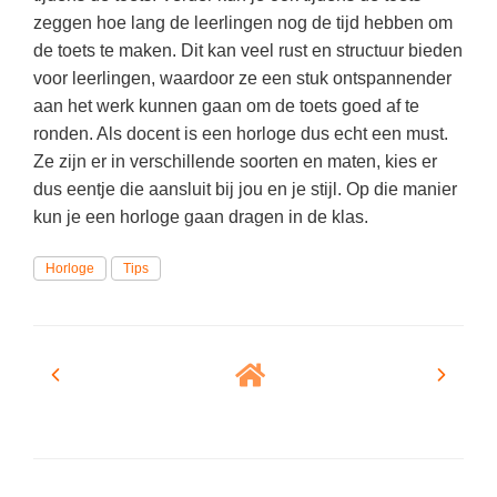
Vakoverstijgend
Kerstfeest
zeggen hoe lang de leerlingen nog de tijd hebben om
Verzorging
de toets te maken. Dit kan veel rust en structuur bieden
Kinderboekenweek
voor leerlingen, waardoor ze een stuk ontspannender
MEER...
Kleurplaten
aan het werk kunnen gaan om de toets goed af te
AI voor het onderwijs
ronden. Als docent is een horloge dus echt een must.
Mediawijsheid
Ze zijn er in verschillende soorten en maten, kies er
Kruiswoordpuzzels
Nieuws
dus eentje die aansluit bij jou en je stijl. Op die manier
Onderwijslonen
kun je een horloge gaan dragen in de klas.
Onderwijsprijs
Vrijeschoolonderwijs
Ruimte
Horloge
Tips
Montessori onderwijs
Schoolreisideeën
Jenaplanonderwijs
Schoolspullen
Daltononderwijs
Seizoenen
Schoolspullen
Seksualiteit
Onderwijsvacatures
Sinterklaas
Afscheidstekst collega