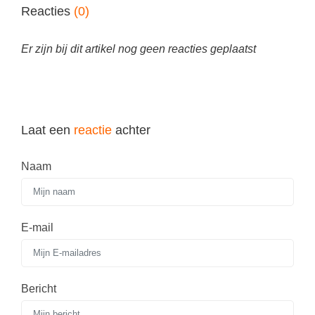
Spelletjes
Reacties
(0)
Studieschuld & Hypotheek
Sprookjes
Middelbare school niveaus
Er zijn bij dit artikel nog geen reacties geplaatst
Startpagina onderwijs
Studenten laptop
Tweede Wereldoorlog
Docentenplein nieuwsbrief
Nieuwsbrief archief
Laat een
reactie
achter
Onderwijs CV
Naam
Schoolvakanties
Huiswerkbegeleiding
Huiswerkbegeleider zoeken
E-mail
Huiswerkbegeleider worden
Bericht