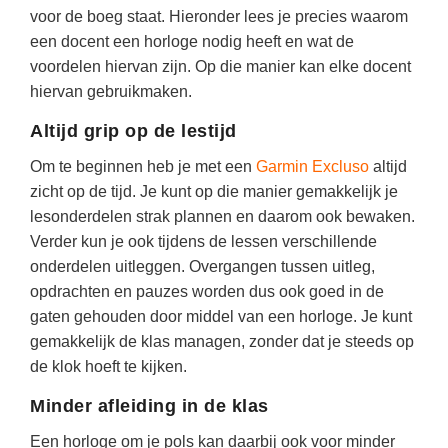
(hersen)onderzoek
voor de boeg staat. Hieronder lees je precies waarom
Klassieke Talen
Den Haag
(46)
Meesterbaan onderwijsvacatures
een docent een horloge nodig heeft en wat de
Dordrecht
(36)
Letterkunde
voordelen hiervan zijn. Op die manier kan elke docent
LEERMETHODEN
hiervan gebruikmaken.
Lelystad
(19)
Levensbeschouwing
Altijd grip op de lestijd
Eindhoven
(18)
Maatschappijleer
Biologie
Alkmaar
Om te beginnen heb je met een
(18)
Garmin Excluso
altijd
Muziek
Examentraining
zicht op de tijd. Je kunt op die manier gemakkelijk je
Zoetermeer
(17)
Natuurkunde
Frans
lesonderdelen strak plannen en daarom ook bewaken.
Nederlands
Verder kun je ook tijdens de lessen verschillende
Geschiedenis
onderdelen uitleggen. Overgangen tussen uitleg,
Rekenen / Wiskunde
Media
opdrachten en pauzes worden dus ook goed in de
Scheikunde
gaten gehouden door middel van een horloge. Je kunt
Nederlands
gemakkelijk de klas managen, zonder dat je steeds op
Sociale vaardigheden
Rekenen
de klok hoeft te kijken.
Spaans
Sociale vaardigheden
Minder afleiding in de klas
Studievaardigheden
Studievaardigheden
Een horloge om je pols kan daarbij ook voor minder