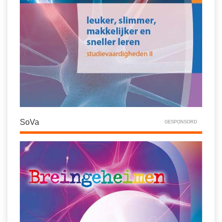
SoVa
GESPONSORD