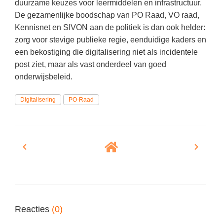
duurzame keuzes voor leermiddelen en infrastructuur.
Spelletjes
Studieschuld & Hypotheek
De gezamenlijke boodschap van PO Raad, VO raad,
Sprookjes
Kennisnet en SIVON aan de politiek is dan ook helder:
Middelbare school niveaus
Startpagina onderwijs
zorg voor stevige publieke regie, eenduidige kaders en
Studenten laptop
een bekostiging die digitalisering niet als incidentele
Tweede Wereldoorlog
post ziet, maar als vast onderdeel van goed
Docentenplein nieuwsbrief
onderwijsbeleid.
Nieuwsbrief archief
Digitalisering
PO-Raad
Onderwijs CV
Schoolvakanties
Huiswerkbegeleiding
Huiswerkbegeleider zoeken
Huiswerkbegeleider worden
Reacties
(0)