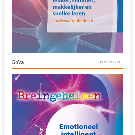
SoVa
GESPONSORD