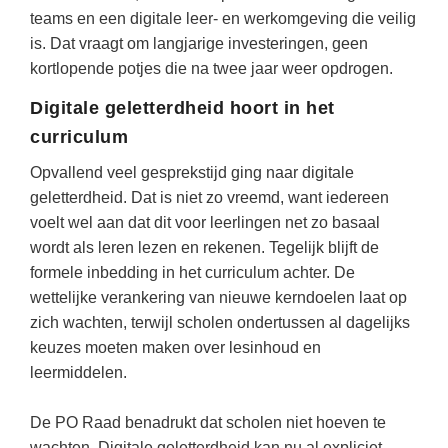
Techniek
Taalvaardigheden
teams en een digitale leer- en werkomgeving die veilig
is. Dat vraagt om langjarige investeringen, geen
Topografie
LESMATERIAAL
kortlopende potjes die na twee jaar weer opdrogen.
Verkeer
Beeldende Vorming
Digitale geletterdheid hoort in het
Verzorging
Biologie
curriculum
Geld PO
THEMA'S
Opvallend veel gesprekstijd ging naar digitale
geletterdheid. Dat is niet zo vreemd, want iedereen
Geld VO
Budgetteren
voelt wel aan dat dit voor leerlingen net zo basaal
Geschiedenis
wordt als leren lezen en rekenen. Tegelijk blijft de
De boerderij
Maatschappijleer
formele inbedding in het curriculum achter. De
Duurzaamheid
wettelijke verankering van nieuwe kerndoelen laat op
Orientatie
zich wachten, terwijl scholen ondertussen al dagelijks
Eerste wereldoorlog
Rekenen
keuzes moeten maken over lesinhoud en
Evolutieleer
leermiddelen.
Sociale vaardigheden
Feest- en Gedenkdagen
Taalvaardigheid
De PO Raad benadrukt dat scholen niet hoeven te
Godsdienstonderwijs
wachten. Digitale geletterdheid kan nu al expliciet