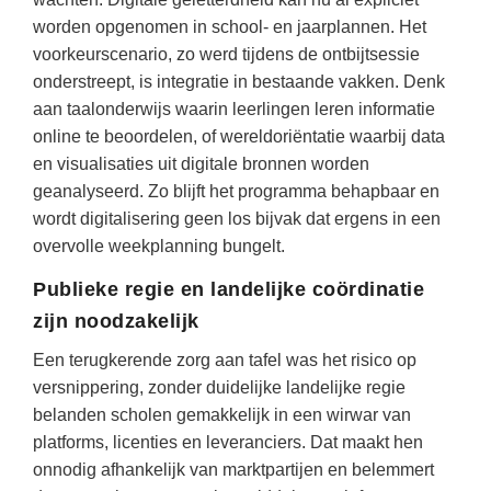
Vakoverstijgend
Kerstfeest
worden opgenomen in school- en jaarplannen. Het
Verzorging
voorkeurscenario, zo werd tijdens de ontbijtsessie
Kinderboekenweek
onderstreept, is integratie in bestaande vakken. Denk
MEER...
Kleurplaten
aan taalonderwijs waarin leerlingen leren informatie
AI voor het onderwijs
online te beoordelen, of wereldoriëntatie waarbij data
Mediawijsheid
en visualisaties uit digitale bronnen worden
Kruiswoordpuzzels
Nieuws
geanalyseerd. Zo blijft het programma behapbaar en
Onderwijslonen
wordt digitalisering geen los bijvak dat ergens in een
Onderwijsprijs
Vrijeschoolonderwijs
overvolle weekplanning bungelt.
Ruimte
Montessori onderwijs
Publieke regie en landelijke coördinatie
Schoolreisideeën
zijn noodzakelijk
Jenaplanonderwijs
Schoolspullen
Een terugkerende zorg aan tafel was het risico op
Daltononderwijs
Seizoenen
versnippering, zonder duidelijke landelijke regie
Schoolspullen
belanden scholen gemakkelijk in een wirwar van
Seksualiteit
Onderwijsvacatures
platforms, licenties en leveranciers. Dat maakt hen
Sinterklaas
onnodig afhankelijk van marktpartijen en belemmert
Afscheidstekst collega