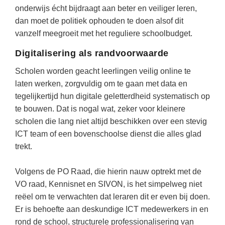
(hersen)onderzoek
onderwijs écht bijdraagt aan beter en veiliger leren,
Klassieke Talen
Almere
(23)
Meesterbaan onderwijsvacatures
dan moet de politiek ophouden te doen alsof dit
Dordrecht
(21)
Letterkunde
vanzelf meegroeit met het reguliere schoolbudget.
LEERMETHODEN
Zoetermeer
(13)
Levensbeschouwing
Digitalisering als randvoorwaarde
Eindhoven
(13)
Maatschappijleer
Biologie
Scholen worden geacht leerlingen veilig online te
Amersfoort
laten werken, zorgvuldig om te gaan met data en
(11)
Muziek
Examentraining
tegelijkertijd hun digitale geletterdheid systematisch op
Lelystad
(10)
Natuurkunde
Frans
te bouwen. Dat is nogal wat, zeker voor kleinere
Nederlands
scholen die lang niet altijd beschikken over een stevig
Geschiedenis
ICT team of een bovenschoolse dienst die alles glad
Rekenen / Wiskunde
Media
trekt.
Scheikunde
Nederlands
Volgens de PO Raad, die hierin nauw optrekt met de
Sociale vaardigheden
Rekenen
VO raad, Kennisnet en SIVON, is het simpelweg niet
Spaans
Sociale vaardigheden
reëel om te verwachten dat leraren dit er even bij doen.
Er is behoefte aan deskundige ICT medewerkers in en
Studievaardigheden
Studievaardigheden
rond de school, structurele professionalisering van