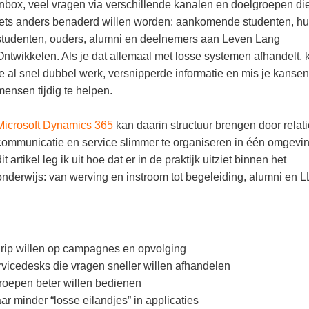
inbox, veel vragen via verschillende kanalen en doelgroepen di
iets anders benaderd willen worden: aankomende studenten, hu
studenten, ouders, alumni en deelnemers aan Leven Lang
Ontwikkelen. Als je dat allemaal met losse systemen afhandelt, k
je al snel dubbel werk, versnipperde informatie en mis je kanse
mensen tijdig te helpen.
Microsoft Dynamics 365
kan daarin structuur brengen door relati
communicatie en service slimmer te organiseren in één omgevin
dit artikel leg ik uit hoe dat er in de praktijk uitziet binnen het
onderwijs: van werving en instroom tot begeleiding, alumni en L
rip willen op campagnes en opvolging
rvicedesks die vragen sneller willen afhandelen
roepen beter willen bedienen
r minder “losse eilandjes” in applicaties