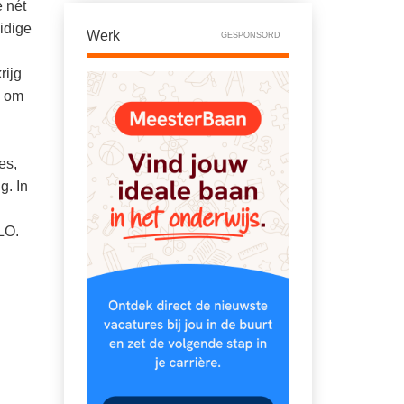
e nét
idige
Werk
GESPONSORD
rijg
n om
es,
g. In
LO.