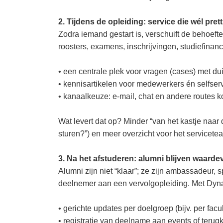
2. Tijdens de opleiding: service die wél prett
Zodra iemand gestart is, verschuift de behoef
roosters, examens, inschrijvingen, studiefinanci
• een centrale plek voor vragen (cases) met du
• kennisartikelen voor medewerkers én selfser
• kanaalkeuze: e-mail, chat en andere route
Wat levert dat op? Minder “van het kastje naar
sturen?”) en meer overzicht voor het servicete
3. Na het afstuderen: alumni blijven waarde
Alumni zijn niet “klaar”; ze zijn ambassadeur,
deelnemer aan een vervolgopleiding. Met Dyn
• gerichte updates per doelgroep (bijv. per facu
• registratie van deelname aan events of ter