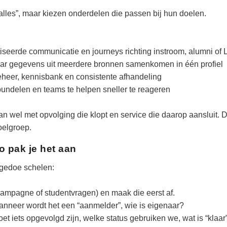
alles”, maar kiezen onderdelen die passen bij hun doelen.
iseerde communicatie en journeys richting instroom, alumni of
waar gegevens uit meerdere bronnen samenkomen in één profiel
heer, kennisbank en consistente afhandeling
 bundelen en teams te helpen sneller te reageren
dan wel met opvolging die klopt en service die daarop aansluit. 
doelgroep.
o pak je het aan
 gedoe schelen:
mcampagne of studentvragen) en maak die eerst af.
 wanneer wordt het een “aanmelder”, wie is eigenaar?
 iets opgevolgd zijn, welke status gebruiken we, wat is “klaar