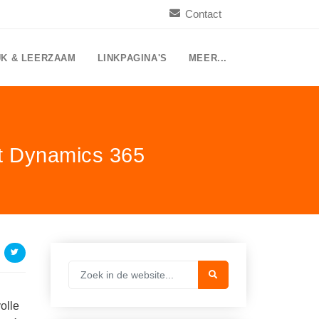
Contact
UK & LEERZAAM
LINKPAGINA'S
MEER...
ft Dynamics 365
olle