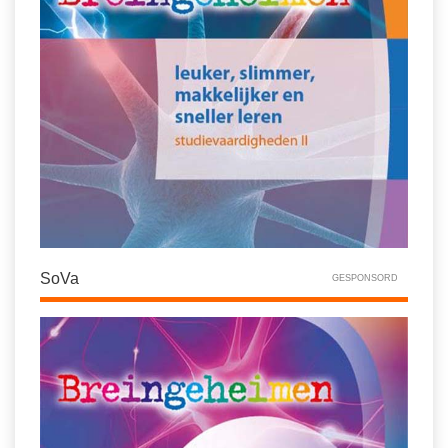
SoVa
GESPONSORD