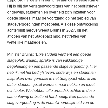
Eppo Bruins weten in een brief aan de Tweede Kamer.
(hersen)onderzoek
Klassieke Talen
Almere
(23)
Hij is blij dat vertegenwoordigers van het bedrijfsleven,
Meesterbaan onderwijsvacatures
onderwijs, studenten en overheid zich inzetten voor
Dordrecht
(20)
Letterkunde
goede stages, maar de voortgang op het gebied van
LEERMETHODEN
Eindhoven
(13)
Levensbeschouwing
stagevergoedingen moet beter. Als deze ontwikkeling
achterblijft heroverweegt Bruins in 2027, bij het
Zoetermeer
(13)
Maatschappijleer
Biologie
aflopen van het Stagepact mbo, het treffen van
Haarlem
(10)
Muziek
Examentraining
wettelijke maatregelen.
Apeldoorn
(10)
Natuurkunde
Frans
Minister Bruins:
“Elke student verdient een goede
Nederlands
Geschiedenis
stageplek, waarbij sprake is van vakkundige
begeleiding en een passende stagevergoeding. Hier
Rekenen / Wiskunde
Media
heb ik met het bedrijfsleven, onderwijs en studenten
Scheikunde
Nederlands
afspraken over gemaakt in het Stagepact mbo. Ik zie
Sociale vaardigheden
dat er stappen gezet worden, maar het kan en moet
Rekenen
echt beter. We hebben alle arbeidskrachten in deze
Spaans
Sociale vaardigheden
samenleving ontzettend hard nodig. Een passende
Studievaardigheden
stagevergoeding is de verantwoordelijkheid van de
Studievaardigheden