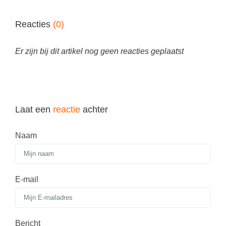
Vakoverstijgend
Kerstfeest
Verzorging
Reacties
(0)
Kinderboekenweek
MEER...
Kleurplaten
Er zijn bij dit artikel nog geen reacties geplaatst
AI voor het onderwijs
Mediawijsheid
Kruiswoordpuzzels
Nieuws
Onderwijslonen
Onderwijsprijs
Laat een
reactie
achter
Vrijeschoolonderwijs
Ruimte
Montessori onderwijs
Naam
Schoolreisideeën
Jenaplanonderwijs
Schoolspullen
Daltononderwijs
Seizoenen
E-mail
Schoolspullen
Seksualiteit
Onderwijsvacatures
Sinterklaas
Afscheidstekst collega
Bericht