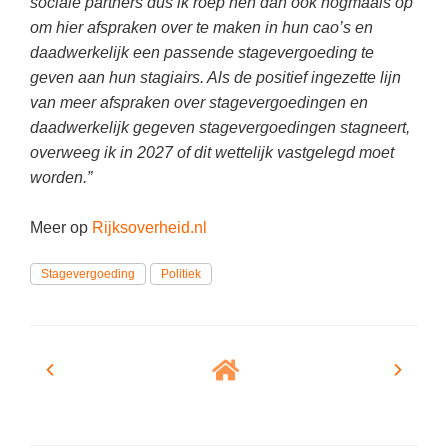
sociale partners dus ik roep hen dan ook nogmaals op
Techniek
Taalvaardigheden
om hier afspraken over te maken in hun cao’s en
Topografie
daadwerkelijk een passende stagevergoeding te
LESMATERIAAL
geven aan hun stagiairs. Als de positief ingezette lijn
Verkeer
Beeldende Vorming
van meer afspraken over stagevergoedingen en
Verzorging
Biologie
daadwerkelijk gegeven stagevergoedingen stagneert,
overweeg ik in 2027 of dit wettelijk vastgelegd moet
Geld PO
THEMA'S
worden.”
Geld VO
Budgetteren
Meer op
Rijksoverheid.nl
Geschiedenis
De boerderij
Maatschappijleer
Stagevergoeding
Politiek
Duurzaamheid
Orientatie
Eerste wereldoorlog
Rekenen
Evolutieleer
Sociale vaardigheden
Feest- en Gedenkdagen
Taalvaardigheid
Godsdienstonderwijs