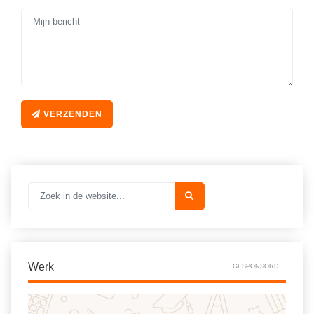
Spelletjes
Studieschuld & Hypotheek
Sprookjes
Middelbare school niveaus
Startpagina onderwijs
Studenten laptop
Tweede Wereldoorlog
Docentenplein nieuwsbrief
VERZENDEN
Nieuwsbrief archief
Onderwijs CV
Schoolvakanties
Huiswerkbegeleiding
Huiswerkbegeleider zoeken
Huiswerkbegeleider worden
Werk
GESPONSORD