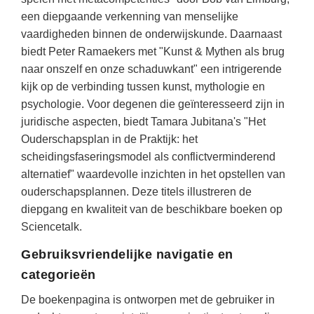
Techniek
Taalvaardigheden
een diepgaande verkenning van menselijke
Topografie
vaardigheden binnen de onderwijskunde. Daarnaast
LESMATERIAAL
biedt Peter Ramaekers met "Kunst & Mythen als brug
Verkeer
Beeldende Vorming
naar onszelf en onze schaduwkant" een intrigerende
Verzorging
kijk op de verbinding tussen kunst, mythologie en
Biologie
psychologie. Voor degenen die geïnteresseerd zijn in
Geld PO
THEMA'S
juridische aspecten, biedt Tamara Jubitana's "Het
Geld VO
Ouderschapsplan in de Praktijk: het
Budgetteren
scheidingsfaseringsmodel als conflictverminderend
Geschiedenis
alternatief" waardevolle inzichten in het opstellen van
De boerderij
Maatschappijleer
ouderschapsplannen. Deze titels illustreren de
Duurzaamheid
diepgang en kwaliteit van de beschikbare boeken op
Orientatie
Sciencetalk.
Eerste wereldoorlog
Rekenen
Evolutieleer
Gebruiksvriendelijke navigatie en
Sociale vaardigheden
categorieën
Feest- en Gedenkdagen
Taalvaardigheid
De boekenpagina is ontworpen met de gebruiker in
Godsdienstonderwijs