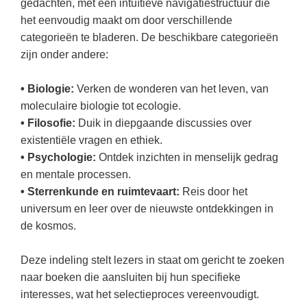
Vakoverstijgend
gedachten, met een intuïtieve navigatiestructuur die
Kerstfeest
het eenvoudig maakt om door verschillende
Verzorging
categorieën te bladeren. De beschikbare categorieën
Kinderboekenweek
MEER...
zijn onder andere:
Kleurplaten
AI voor het onderwijs
Mediawijsheid
• Biologie:
Verken de wonderen van het leven, van
Kruiswoordpuzzels
moleculaire biologie tot ecologie.
Nieuws
• Filosofie:
Duik in diepgaande discussies over
Onderwijslonen
Onderwijsprijs
existentiële vragen en ethiek.
Vrijeschoolonderwijs
• Psychologie:
Ontdek inzichten in menselijk gedrag
Ruimte
en mentale processen.
Montessori onderwijs
Schoolreisideeën
• Sterrenkunde en ruimtevaart:
Reis door het
Jenaplanonderwijs
universum en leer over de nieuwste ontdekkingen in
Schoolspullen
de kosmos.
Daltononderwijs
Seizoenen
Schoolspullen
Deze indeling stelt lezers in staat om gericht te zoeken
Seksualiteit
Onderwijsvacatures
naar boeken die aansluiten bij hun specifieke
Sinterklaas
interesses, wat het selectieproces vereenvoudigt.
Afscheidstekst collega