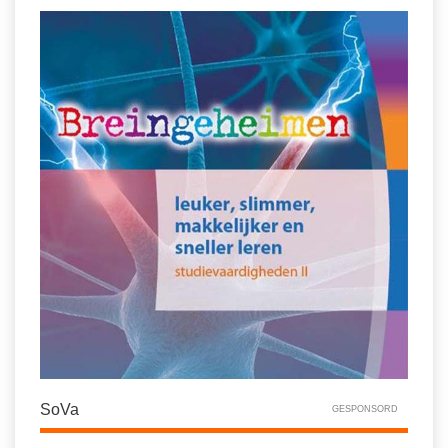
SoVa
GESPONSORD