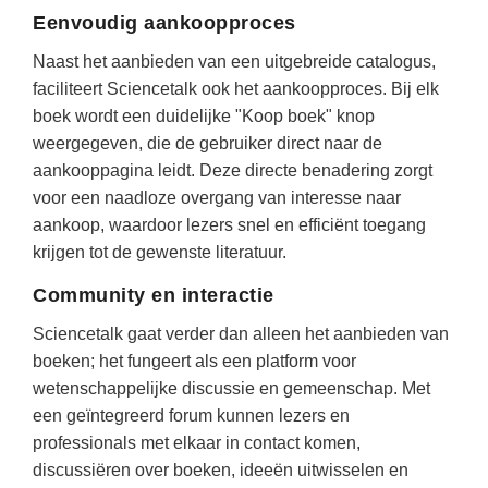
Spelletjes
Eenvoudig aankoopproces
Studieschuld & Hypotheek
Sprookjes
Naast het aanbieden van een uitgebreide catalogus,
Middelbare school niveaus
Startpagina onderwijs
faciliteert Sciencetalk ook het aankoopproces. Bij elk
Studenten laptop
boek wordt een duidelijke "Koop boek" knop
Tweede Wereldoorlog
weergegeven, die de gebruiker direct naar de
Docentenplein nieuwsbrief
aankooppagina leidt. Deze directe benadering zorgt
Nieuwsbrief archief
voor een naadloze overgang van interesse naar
Onderwijs CV
aankoop, waardoor lezers snel en efficiënt toegang
krijgen tot de gewenste literatuur.
Schoolvakanties
Community en interactie
Huiswerkbegeleiding
Sciencetalk gaat verder dan alleen het aanbieden van
Huiswerkbegeleider zoeken
boeken; het fungeert als een platform voor
Huiswerkbegeleider worden
wetenschappelijke discussie en gemeenschap. Met
een geïntegreerd forum kunnen lezers en
professionals met elkaar in contact komen,
discussiëren over boeken, ideeën uitwisselen en