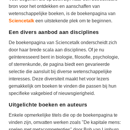
(hersen)onderzoek
Klassieke Talen
bron voor het ontdekken en aanschaffen van
Den Haag
(40)
Meesterbaan onderwijsvacatures
wetenschappelijke boeken, is de boekenpagina van
Dordrecht
(35)
Letterkunde
Sciencetalk
een uitstekende plek om te beginnen.
LEERMETHODEN
Zoetermeer
(18)
Levensbeschouwing
Een divers aanbod aan disciplines
Eindhoven
(17)
Maatschappijleer
Biologie
De boekenpagina van Sciencetalk onderscheidt zich
Haarlem
(16)
Muziek
door haar brede scala aan disciplines. Of je nu
Examentraining
geïnteresseerd bent in biologie, filosofie, psychologie,
Alkmaar
(16)
Natuurkunde
Frans
of sterrenkunde, de pagina biedt een gevarieerde
Nederlands
Geschiedenis
selectie die aansluit bij diverse wetenschappelijke
interesses. Deze diversiteit maakt het voor lezers
Rekenen / Wiskunde
Media
gemakkelijk om boeken te vinden die passen bij hun
Scheikunde
Nederlands
specifieke vakgebied of nieuwsgierigheid.
Sociale vaardigheden
Rekenen
Uitgelichte boeken en auteurs
Spaans
Sociale vaardigheden
Enkele opmerkelijke titels die op de boekenpagina te
Studievaardigheden
vinden zijn, omvatten werken zoals "De kapitale mens:
Studievaardigheden
spelen met metacompetenties" door Bob van Limburg,