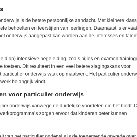
js
onderwijs is de betere persoonlijke aandacht. Met kleinere klas
le behoeften en leerstijlen van leerlingen. Daarnaast is er vaa
r het onderwijs aangepast kan worden aan de interesses en talen
heid op) intensieve begeleiding, zoals bijles en examen training
e toetsen. Dit resulteert in een veel betere slagingskans voor
 particulier onderwijs vaak op maatwerk. Het particulier onderwi
erk belangrijk vindt.
 voor particulier onderwijs
lier onderwijs vanwege de duidelijke voordelen die het biedt. 
twerkprogramma’s zorgen ervoor dat kinderen beter kunnen
it van het particulier onderwijs is de toenemende onvrede over