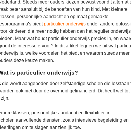
Nederland. Steeds meer ouders kiezen bewust voor dit alternatie
vaak beter aansluit bij de behoeften van hun kind. Met kleinere
klassen, persoonlijke aandacht en op maat gemaakte
lesprogramma's biedt
particulier onderwijs
onder andere oploss
voor kinderen die meer nodig hebben dan het regulier onderwijs
bieden. Maar wat houdt particulier onderwijs precies in, en waa
groeit de interesse ervoor? In dit artikel leggen we uit wat particu
onderwijs is, welke voordelen het biedt en waarom steeds meer
ouders deze keuze maken.
Wat is particulier onderwijs?
js die wordt aangeboden door zelfstandige scholen die losstaan
orden ook niet door de overheid gefinancierd. Dit heeft wel tot
zijn.
inere klassen, persoonlijke aandacht en flexibiliteit in
scholen aanvullende diensten, zoals intensieve begeleiding en
leerlingen om te slagen aanzienlijk toe.