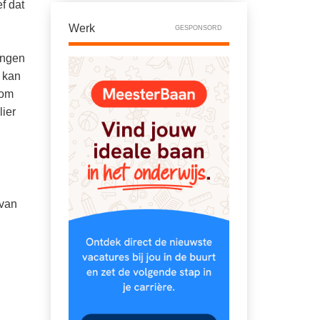
f dat
Werk
GESPONSORD
ingen
 kan
rom
lier
 van