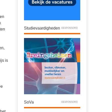
sen
k
Studievaardigheden
GESPONSORD
ten
en,
js is
De
SoVa
GESPONSORD
 het