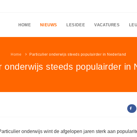
HOME
NIEUWS
LESIDEE
VACATURES
LE
Home
Particulier onderwijs steeds populairder in Nederland
er onderwijs steeds populairder in
Particulier onderwijs wint de afgelopen jaren sterk aan popularite