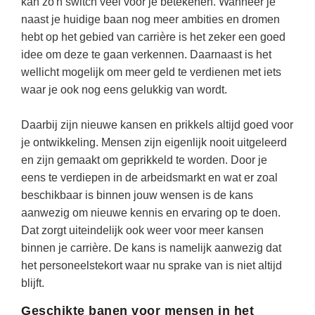
kan zo'n switch veel voor je betekenen. Wanneer je
Techniek
Taalvaardigheden
naast je huidige baan nog meer ambities en dromen
Topografie
hebt op het gebied van carrière is het zeker een goed
LESMATERIAAL
idee om deze te gaan verkennen. Daarnaast is het
Verkeer
Beeldende Vorming
wellicht mogelijk om meer geld te verdienen met iets
Verzorging
Biologie
waar je ook nog eens gelukkig van wordt.
Geld PO
THEMA'S
Daarbij zijn nieuwe kansen en prikkels altijd goed voor
Geld VO
je ontwikkeling. Mensen zijn eigenlijk nooit uitgeleerd
Budgetteren
en zijn gemaakt om geprikkeld te worden. Door je
Geschiedenis
De boerderij
eens te verdiepen in de arbeidsmarkt en wat er zoal
Maatschappijleer
beschikbaar is binnen jouw wensen is de kans
Duurzaamheid
aanwezig om nieuwe kennis en ervaring op te doen.
Orientatie
Eerste wereldoorlog
Dat zorgt uiteindelijk ook weer voor meer kansen
Rekenen
binnen je carrière. De kans is namelijk aanwezig dat
Evolutieleer
het personeelstekort waar nu sprake van is niet altijd
Sociale vaardigheden
Feest- en Gedenkdagen
blijft.
Taalvaardigheid
Godsdienstonderwijs
Geschikte banen voor mensen in het