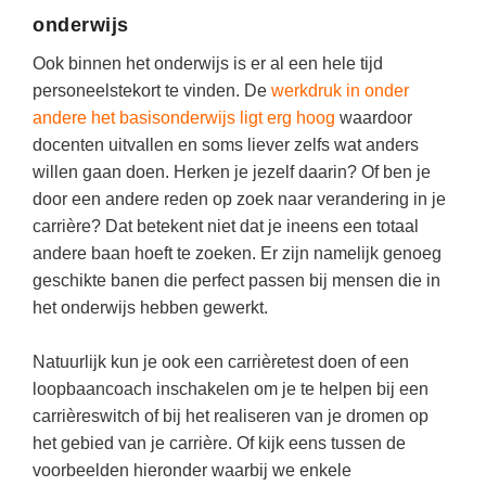
Vakoverstijgend
Kerstfeest
onderwijs
Verzorging
Kinderboekenweek
Ook binnen het onderwijs is er al een hele tijd
MEER...
personeelstekort te vinden. De
werkdruk in onder
Kleurplaten
andere het basisonderwijs ligt erg hoog
waardoor
AI voor het onderwijs
Mediawijsheid
docenten uitvallen en soms liever zelfs wat anders
Kruiswoordpuzzels
willen gaan doen. Herken je jezelf daarin? Of ben je
Nieuws
door een andere reden op zoek naar verandering in je
Onderwijslonen
Onderwijsprijs
carrière? Dat betekent niet dat je ineens een totaal
Vrijeschoolonderwijs
andere baan hoeft te zoeken. Er zijn namelijk genoeg
Ruimte
Montessori onderwijs
geschikte banen die perfect passen bij mensen die in
Schoolreisideeën
het onderwijs hebben gewerkt.
Jenaplanonderwijs
Schoolspullen
Daltononderwijs
Natuurlijk kun je ook een carrièretest doen of een
Seizoenen
loopbaancoach inschakelen om je te helpen bij een
Schoolspullen
carrièreswitch of bij het realiseren van je dromen op
Seksualiteit
Onderwijsvacatures
het gebied van je carrière. Of kijk eens tussen de
Sinterklaas
voorbeelden hieronder waarbij we enkele
Afscheidstekst collega