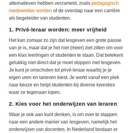
Spelletjes
alternatieven hebben verzameld, zoals
pedagogisch
Studieschuld & Hypotheek
medewerker worden
of de overstap naar een carrière
Sprookjes
als begeleider van studenten.
Middelbare school niveaus
Startpagina onderwijs
Studenten laptop
1. Privé-leraar worden: meer vrijheid
Tweede Wereldoorlog
Docentenplein nieuwsbrief
Het kan zomaar zo zijn dat lesgeven een grote passie
van je is, maar dat je het niet (meer) ziet zitten om voor
Nieuwsbrief archief
een klas leerlingen of studenten te staan. Dat betekent
Onderwijs CV
gelukkig niet direct dat je moet stoppen met lesgeven.
Je kunt je omscholen tot privé-leraar waarbij je je
Schoolvakanties
eigen uren en tarieven kiest. Je werkt vanaf een plek
Huiswerkbegeleiding
naar keuze en helpt studenten bij diverse kwesties
waar ze tegenaan lopen.
Huiswerkbegeleider zoeken
2. Kies voor het onderwijzen van leraren
Huiswerkbegeleider worden
Waar je ook aan kunt denken, is om over te stappen
naar een andere manier van lesgeven, namelijk het
onderwijzen van docenten. In Nederland bestaan er