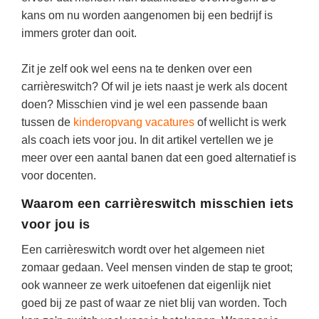
(hersen)onderzoek
Klassieke Talen
kans om nu worden aangenomen bij een bedrijf is
Den Haag
(40)
Meesterbaan onderwijsvacatures
immers groter dan ooit.
Dordrecht
(35)
Letterkunde
LEERMETHODEN
Zoetermeer
(18)
Levensbeschouwing
Zit je zelf ook wel eens na te denken over een
carrièreswitch? Of wil je iets naast je werk als docent
Eindhoven
(17)
Maatschappijleer
Biologie
doen? Misschien vind je wel een passende baan
Haarlem
(16)
Muziek
tussen de
kinderopvang vacatures
of wellicht is werk
Examentraining
als coach iets voor jou. In dit artikel vertellen we je
Alkmaar
(16)
Natuurkunde
Frans
meer over een aantal banen dat een goed alternatief is
Nederlands
Geschiedenis
voor docenten.
Rekenen / Wiskunde
Media
Waarom een carrièreswitch misschien iets
Scheikunde
voor jou is
Nederlands
Sociale vaardigheden
Een carrièreswitch wordt over het algemeen niet
Rekenen
zomaar gedaan. Veel mensen vinden de stap te groot;
Spaans
Sociale vaardigheden
ook wanneer ze werk uitoefenen dat eigenlijk niet
Studievaardigheden
goed bij ze past of waar ze niet blij van worden. Toch
Studievaardigheden