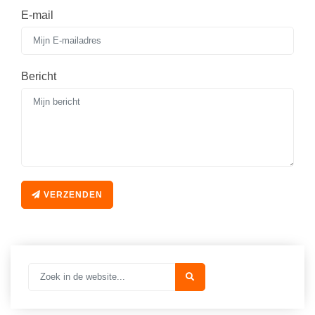
Vakoverstijgend
Kerstfeest
E-mail
Verzorging
Kinderboekenweek
MEER...
Kleurplaten
Bericht
AI voor het onderwijs
Mediawijsheid
Kruiswoordpuzzels
Nieuws
Onderwijslonen
Onderwijsprijs
Vrijeschoolonderwijs
Ruimte
Montessori onderwijs
Schoolreisideeën
VERZENDEN
Jenaplanonderwijs
Schoolspullen
Daltononderwijs
Seizoenen
Schoolspullen
Seksualiteit
Onderwijsvacatures
Sinterklaas
Afscheidstekst collega