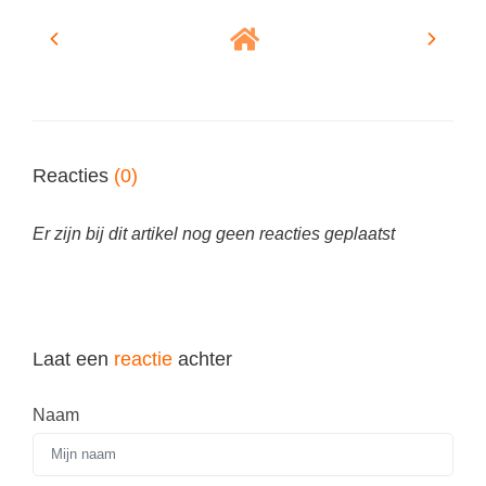
Techniek
Taalvaardigheden
Topografie
LESMATERIAAL
Verkeer
Beeldende Vorming
Verzorging
Biologie
Reacties
(0)
Geld PO
THEMA'S
Geld VO
Er zijn bij dit artikel nog geen reacties geplaatst
Budgetteren
Geschiedenis
De boerderij
Maatschappijleer
Duurzaamheid
Orientatie
Eerste wereldoorlog
Laat een
reactie
achter
Rekenen
Evolutieleer
Sociale vaardigheden
Naam
Feest- en Gedenkdagen
Taalvaardigheid
Godsdienstonderwijs