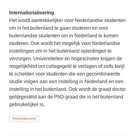
(hersen)onderzoek
Klassieke Talen
Den Haag
(46)
Meesterbaan onderwijsvacatures
Internationalisering
Dordrecht
(36)
Letterkunde
Het wordt aantrekkelijker voor Nederlandse studenten
LEERMETHODEN
om in het buitenland te gaan studeren en voor
Lelystad
(19)
Levensbeschouwing
buitenlandse studenten om in Nederland te komen
Alkmaar
(18)
Maatschappijleer
Biologie
studeren. Ook wordt het mogelijk voor Nederlandse
Eindhoven
instellingen om in het buitenland opleidingen te
(18)
Muziek
Examentraining
verzorgen. Universiteiten en hogescholen krijgen de
Zoetermeer
(17)
Natuurkunde
Frans
mogelijkheid om collegegeld te verlagen of zelfs kwijt
Nederlands
te schelden voor studenten die een gecombineerde
Geschiedenis
studie volgen aan een instelling in Nederland en een
Rekenen / Wiskunde
Media
instelling in het buitenland. Ook wordt de graad doctor
Scheikunde
gelijkgesteld aan de PhD-graad die in het buitenland
Nederlands
gebruikelijker is.
Sociale vaardigheden
Rekenen
Spaans
Promotierecht
Sociale vaardigheden
Studievaardigheden
Studievaardigheden