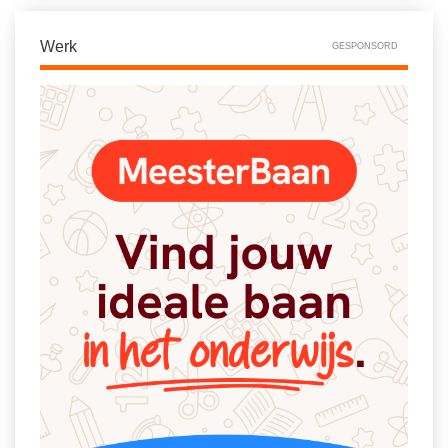
Spelletjes
Studieschuld & Hypotheek
Sprookjes
Werk
GESPONSORD
Middelbare school niveaus
Startpagina onderwijs
Studenten laptop
Tweede Wereldoorlog
Docentenplein nieuwsbrief
Nieuwsbrief archief
Onderwijs CV
Schoolvakanties
Huiswerkbegeleiding
Huiswerkbegeleider zoeken
Huiswerkbegeleider worden