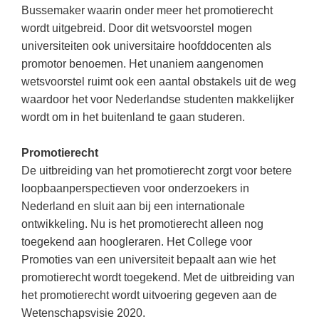
Kerst kleurplaten
Boek: Kleine werelden van het zonnestelsel
Bussemaker waarin onder meer het promotierecht
Digitaal onderwijs
Lespakket ‘Circulaire Economie - van
Frans
(34)
Biologie
wordt uitgebreid. Door dit wetsvoorstel mogen
Leren met klassieke muziek
PUZZELS
verpakking tot nieuwe grondstof’
Cito toets
universiteiten ook universitaire hoofddocenten als
Techniek
(29)
Burgerschap
Lasermachine voor het onderwijs
Woordpuzzels
Gastles Zeebenen in de klas
promotor benoemen. Het unaniem aangenomen
Eindexamens
Open vacature
(29)
Ckv
Lasergraaf
wetsvoorstel ruimt ook een aantal obstakels uit de weg
Kruiswoordpuzzels
Cursus Leer het heelal begrijpen
iPad scholen
waardoor het voor Nederlandse studenten makkelijker
Engels
(27)
Duits
Onderwijs opleidingen
Van verdunningscalculator tot
LEUK IN DE KLAS
wordt om in het buitenland te gaan studeren.
practicumvoorbereiding: gratis online
NIEUWSARCHIEF
Duits
(23)
Economie
Gratis lesmateriaal Dove self-esteem
hulpmiddelen voor science-docenten en
Raadsels
TOA's
Augustus 2026
Lichamelijke opvoeding
Promotierecht
(20)
Engels
Ontdek Memo voor de onderbouw zelf!
Rebussen
De uitbreiding van het promotierecht zorgt voor betere
DGM in de klas
Juli 2026
Economie
(18)
Filosofie
Maak uw leerlingen mediawijs!
loopbaanperspectieven voor onderzoekers in
Juni 2026
Frans
Nederland en sluit aan bij een internationale
VACATURES PER PLAATS
Rekentuin: altijd en overal rekenen oefenen
op je eigen niveau
ontwikkeling. Nu is het promotierecht alleen nog
Mei 2026
Fries (Frysk)
Amsterdam
(91)
toegekend aan hoogleraren. Het College voor
Taalzee: adaptief oefenen en toetsen
April 2026
Geschiedenis
Rotterdam
(68)
Promoties van een universiteit bepaalt aan wie het
Theater als middel voor het aanleren van
promotierecht wordt toegekend. Met de uitbreiding van
Handelswetenschappen
Almere
sociale vaardigheden
(49)
het promotierecht wordt uitvoering gegeven aan de
Informatica
Utrecht
Lesmateriaal gebaseerd op
(47)
Wetenschapsvisie 2020.