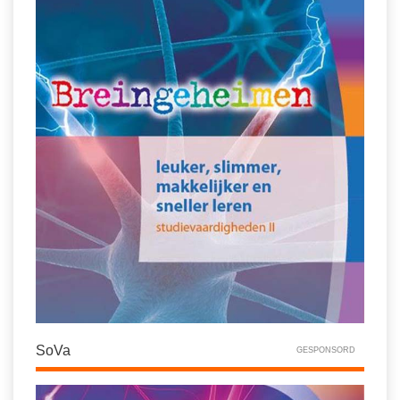
SoVa
GESPONSORD