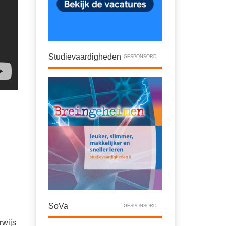
Studievaardigheden
GESPONSORD
SoVa
GESPONSORD
rwijs