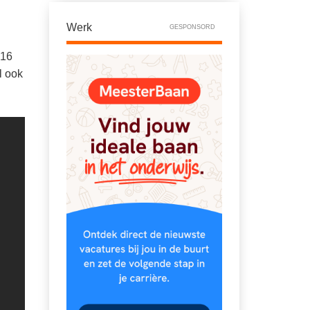
Werk
GESPONSORD
016
l ook