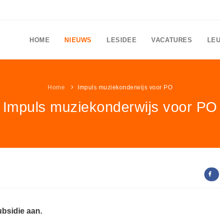
HOME
NIEUWS
LESIDEE
VACATURES
LE
Home
Impuls muziekonderwijs voor PO
Impuls muziekonderwijs voor PO
ubsidie aan.