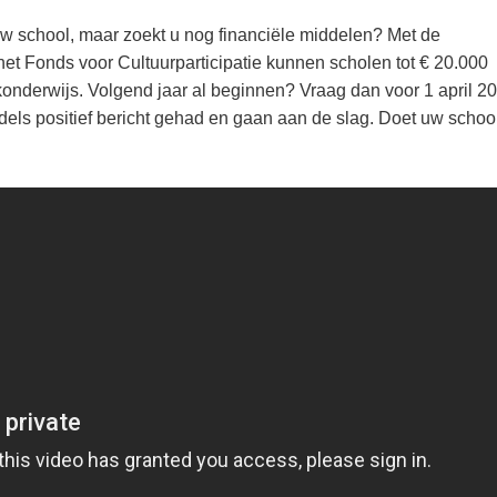
w school, maar zoekt u nog financiële middelen? Met de
et Fonds voor Cultuurparticipatie kunnen scholen tot € 20.000
onderwijs. Volgend jaar al beginnen? Vraag dan voor 1 april 2
els positief bericht gehad en gaan aan de slag. Doet uw schoo