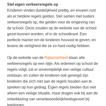
Techniek
Taalvaardigheden
Stel eigen verkeersregels op
Kinderen vinden duidelijkheid prettig, en ervaren rust
Topografie
LESMATERIAAL
als er heldere regels gelden. Stel samen met ouders
Verkeer
Beeldende Vorming
verkeersregels op, die gelden voor de omgeving van
Verzorging
de school. Deze zouden op de website van de school
Biologie
gezet kunnen worden, of in de schoolkrant. Een
Geld PO
THEMA'S
perfecte manier om de kinderen houvast te geven, en
tevens de veiligheid die ze zo hard nodig hebben.
Geld VO
Budgetteren
Geschiedenis
Op de website van de
Rijksoverheid
staan alle
De boerderij
verkeersregels op een rijtje. Als iedereen op school de
Maatschappijleer
Duurzaamheid
regels volgt, zal er onvermijdelijk een veilige cultuur
Orientatie
ontstaan, en zullen de kinderen ook geneigd zijn
Eerste wereldoorlog
Rekenen
kinderen die zich niet aan de regels houden aan te
Evolutieleer
spreken op hun gedrag. Eigen regels bieden dus niet
Sociale vaardigheden
alleen een veilige situatie, maar dragen ook bij aan de
Feest- en Gedenkdagen
Taalvaardigheid
ontwikkeling van verantwoordelijkheidsgevoel bij
Godsdienstonderwijs
leerlingen.