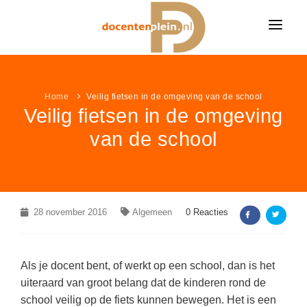
HOME
NIEUWS
Home
Veilig fietsen in de omgeving van de school
Veilig fietsen in de omgeving
ONDERWIJSNIEUWS
LESIDEE
van de school
Alle onderwijsnieuws
LESIDEE CATEGORIËN
VACATURES
Algemeen
Alle lesideeën
Bekijk alle onderwijsvacatures »
LEUK & LEERZAAM
Basisonderwijs
Algemeen
KLEURPLATEN
28 november 2016
LINKPAGINA'S
Algemeen
0 Reacties
Voortgezet onderwijs
Basisonderwijs
VACATURES PER VAK
Alle kleurplaten
MEER...
Speciaal onderwijs
VAKKEN
Voortgezet onderwijs
Groepsleerkracht
(337)
Boerderij kleurplaten
Als je docent bent, of werkt op een school, dan is het
NIEUWSDOSSIER
Speciaal onderwijs
AANBIEDINGEN
Nederlands
(77)
Aardrijkskunde / ANW
uiteraard van groot belang dat de kinderen rond de
Sprookjes kleurplaten
school veilig op de fiets kunnen bewegen. Het is een
Pesten op school
LAATSTE LESIDEEËN
Wiskunde
(41)
Bewegingsonderwijs