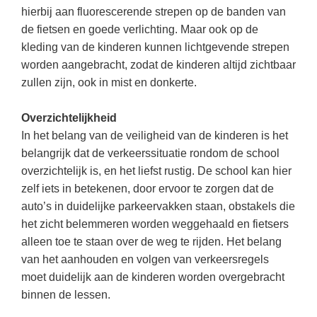
(hersen)onderzoek
hierbij aan fluorescerende strepen op de banden van
Klassieke Talen
Den Haag
(40)
Meesterbaan onderwijsvacatures
de fietsen en goede verlichting. Maar ook op de
Dordrecht
(35)
Letterkunde
kleding van de kinderen kunnen lichtgevende strepen
LEERMETHODEN
worden aangebracht, zodat de kinderen altijd zichtbaar
Zoetermeer
(18)
Levensbeschouwing
zullen zijn, ook in mist en donkerte.
Eindhoven
(17)
Maatschappijleer
Biologie
Alkmaar
Overzichtelijkheid
(16)
Muziek
Examentraining
In het belang van de veiligheid van de kinderen is het
Haarlem
(16)
Natuurkunde
Frans
belangrijk dat de verkeerssituatie rondom de school
Nederlands
overzichtelijk is, en het liefst rustig. De school kan hier
Geschiedenis
zelf iets in betekenen, door ervoor te zorgen dat de
Rekenen / Wiskunde
Media
auto’s in duidelijke parkeervakken staan, obstakels die
Scheikunde
het zicht belemmeren worden weggehaald en fietsers
Nederlands
alleen toe te staan over de weg te rijden. Het belang
Sociale vaardigheden
Rekenen
van het aanhouden en volgen van verkeersregels
Spaans
Sociale vaardigheden
moet duidelijk aan de kinderen worden overgebracht
binnen de lessen.
Studievaardigheden
Studievaardigheden