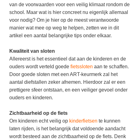
Kerst kleurplaten
Boek: Kleine werelden van het zonnestelsel
van de voorwaarden voor een veilig klimaat rondom de
Digitaal onderwijs
Lespakket ‘Circulaire Economie - van
Frans
(31)
Biologie
school. Maar wat is hier concreet nu eigenlijk allemaal
Leren met klassieke muziek
PUZZELS
verpakking tot nieuwe grondstof’
Cito toets
voor nodig? Om je hier op de meest verantwoorde
Techniek
(28)
Burgerschap
Lasermachine voor het onderwijs
Woordpuzzels
Gastles Zeebenen in de klas
manier wat mee op weg te helpen, zetten we in dit
Eindexamens
Open vacature
(27)
Ckv
Lasergraaf
artikel een aantal belangrijke tips onder elkaar.
Kruiswoordpuzzels
Cursus Leer het heelal begrijpen
iPad scholen
Engels
(24)
Duits
Onderwijs opleidingen
Van verdunningscalculator tot
LEUK IN DE KLAS
Kwaliteit van sloten
practicumvoorbereiding: gratis online
NIEUWSARCHIEF
Duits
(21)
Economie
Gratis lesmateriaal Dove self-esteem
Allereerst is het essentieel dat aan de kinderen en de
hulpmiddelen voor science-docenten en
Raadsels
TOA's
Augustus 2026
Lichamelijke opvoeding
ouders wordt verteld goede
fietssloten
(19)
aan te schaffen.
Engels
Ontdek Memo voor de onderbouw zelf!
Rebussen
Door goede sloten met een ART-keurmerk zal het
DGM in de klas
Juli 2026
Economie
(17)
Filosofie
Maak uw leerlingen mediawijs!
aantal diefstallen zeker afnemen. Hierdoor zal er een
Juni 2026
Frans
prettigere sfeer ontstaan, en een veiliger gevoel onder
VACATURES PER PLAATS
Rekentuin: altijd en overal rekenen oefenen
op je eigen niveau
ouders en kinderen.
Mei 2026
Fries (Frysk)
Amsterdam
(66)
Taalzee: adaptief oefenen en toetsen
April 2026
Geschiedenis
Rotterdam
(64)
Zichtbaarheid op de fiets
Theater als middel voor het aanleren van
Om kinderen echt veilig op
kinderfietsen
te kunnen
Handelswetenschappen
Almere
sociale vaardigheden
(49)
laten rijden, is het belangrijk dat voldoende aandacht
Informatica
Utrecht
Lesmateriaal gebaseerd op
(45)
wordt besteed aan de zichtbaarheid op de fiets. Denk