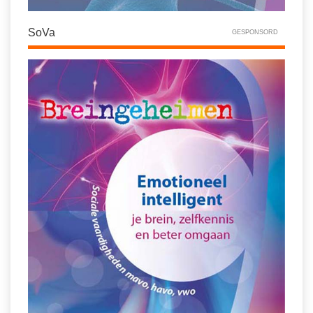
SoVa
GESPONSORD