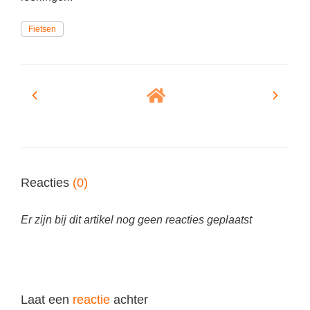
Vakoverstijgend
Kerstfeest
Verzorging
Fietsen
Kinderboekenweek
MEER...
Kleurplaten
AI voor het onderwijs
Mediawijsheid
Kruiswoordpuzzels
Nieuws
Onderwijslonen
Onderwijsprijs
Vrijeschoolonderwijs
Ruimte
Montessori onderwijs
Reacties
(0)
Schoolreisideeën
Jenaplanonderwijs
Schoolspullen
Er zijn bij dit artikel nog geen reacties geplaatst
Daltononderwijs
Seizoenen
Schoolspullen
Seksualiteit
Onderwijsvacatures
Sinterklaas
Laat een
reactie
achter
Afscheidstekst collega