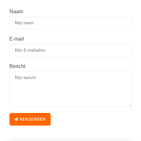
Spelletjes
Studieschuld & Hypotheek
Naam
Sprookjes
Middelbare school niveaus
Startpagina onderwijs
Studenten laptop
Tweede Wereldoorlog
E-mail
Docentenplein nieuwsbrief
Nieuwsbrief archief
Onderwijs CV
Bericht
Schoolvakanties
Huiswerkbegeleiding
Huiswerkbegeleider zoeken
Huiswerkbegeleider worden
VERZENDEN