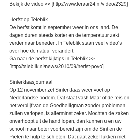
Vakoverstijgend
Bekijk de video >> [http://www.leraar24.nl/video/2329]
Kerstfeest
Verzorging
Kinderboekenweek
Herfst op Teleblik
MEER...
De herfst komt in september weer in ons land. De
Kleurplaten
dagen duren steeds korter en de temperatuur zakt
AI voor het onderwijs
Mediawijsheid
verder naar beneden. In Teleblik staan veel video’s
Kruiswoordpuzzels
over hoe de natuur verandert.
Nieuws
Onderwijslonen
Ga naar de herfst kijktips in Teleblik >>
Onderwijsprijs
[http://teleblik.nl/news/2010/09/herfst-povo]
Vrijeschoolonderwijs
Ruimte
Montessori onderwijs
Sinterklaasjournaal
Schoolreisideeën
Op 12 november zet Sinterklaas weer voet op
Jenaplanonderwijs
Schoolspullen
Nederlandse bodem. Dat staat vast! Maar of de reis en
Daltononderwijs
het verblijf van de Goedheiligman zonder problemen
Seizoenen
zullen verlopen, is allerminst zeker. Mochten de zaken
Schoolspullen
Seksualiteit
onverhoopt uit de hand lopen, dan kunnen u en uw
Onderwijsvacatures
school maar beter voorbereid zijn om de Sint en de
Sinterklaas
Pieten te hulp te schieten. Dat gaat zeker lukken met
Afscheidstekst collega