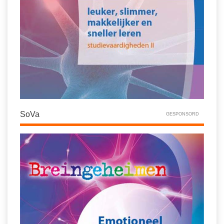
SoVa
GESPONSORD