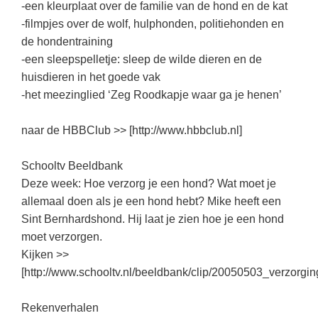
(hersen)onderzoek
-een kleurplaat over de familie van de hond en de kat
Klassieke Talen
Den Haag
(46)
-filmpjes over de wolf, hulphonden, politiehonden en
Meesterbaan onderwijsvacatures
Dordrecht
de hondentraining
(36)
Letterkunde
-een sleepspelletje: sleep de wilde dieren en de
LEERMETHODEN
Lelystad
(19)
Levensbeschouwing
huisdieren in het goede vak
Eindhoven
(18)
Maatschappijleer
-het meezinglied ‘Zeg Roodkapje waar ga je henen’
Biologie
Alkmaar
(18)
Muziek
Examentraining
naar de HBBClub >> [http://www.hbbclub.nl]
Zoetermeer
(17)
Natuurkunde
Frans
Schooltv Beeldbank
Nederlands
Geschiedenis
Deze week: Hoe verzorg je een hond? Wat moet je
Rekenen / Wiskunde
Media
allemaal doen als je een hond hebt? Mike heeft een
Sint Bernhardshond. Hij laat je zien hoe je een hond
Scheikunde
Nederlands
moet verzorgen.
Sociale vaardigheden
Rekenen
Kijken >>
[http://www.schooltv.nl/beeldbank/clip/20050503_verzorgi
Spaans
Sociale vaardigheden
Studievaardigheden
Studievaardigheden
Rekenverhalen