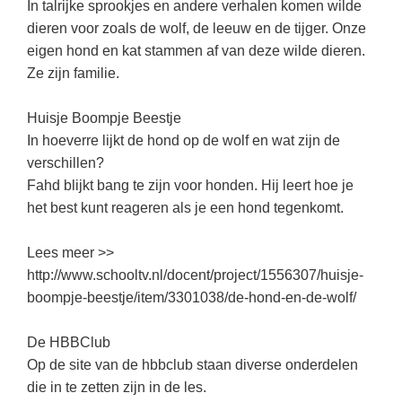
Kerst kleurplaten
Boek: Kleine werelden van het zonnestelsel
In talrijke sprookjes en andere verhalen komen wilde
Digitaal onderwijs
dieren voor zoals de wolf, de leeuw en de tijger. Onze
Lespakket ‘Circulaire Economie - van
Frans
(34)
Biologie
Leren met klassieke muziek
PUZZELS
verpakking tot nieuwe grondstof’
eigen hond en kat stammen af van deze wilde dieren.
Cito toets
Techniek
(29)
Burgerschap
Lasermachine voor het onderwijs
Ze zijn familie.
Woordpuzzels
Gastles Zeebenen in de klas
Eindexamens
Open vacature
(29)
Ckv
Lasergraaf
Kruiswoordpuzzels
Cursus Leer het heelal begrijpen
Huisje Boompje Beestje
iPad scholen
Engels
(27)
Duits
Onderwijs opleidingen
In hoeverre lijkt de hond op de wolf en wat zijn de
Van verdunningscalculator tot
LEUK IN DE KLAS
practicumvoorbereiding: gratis online
NIEUWSARCHIEF
Duits
(23)
Economie
verschillen?
Gratis lesmateriaal Dove self-esteem
hulpmiddelen voor science-docenten en
Raadsels
TOA's
Fahd blijkt bang te zijn voor honden. Hij leert hoe je
Augustus 2026
Lichamelijke opvoeding
(20)
Engels
Ontdek Memo voor de onderbouw zelf!
Rebussen
het best kunt reageren als je een hond tegenkomt.
DGM in de klas
Juli 2026
Economie
(18)
Filosofie
Maak uw leerlingen mediawijs!
Lees meer >>
Juni 2026
Frans
VACATURES PER PLAATS
Rekentuin: altijd en overal rekenen oefenen
http://www.schooltv.nl/docent/project/1556307/huisje-
op je eigen niveau
Mei 2026
Fries (Frysk)
Amsterdam
(91)
boompje-beestje/item/3301038/de-hond-en-de-wolf/
Taalzee: adaptief oefenen en toetsen
April 2026
Geschiedenis
Rotterdam
(68)
De HBBClub
Theater als middel voor het aanleren van
Handelswetenschappen
Almere
sociale vaardigheden
(49)
Op de site van de hbbclub staan diverse onderdelen
die in te zetten zijn in de les.
Informatica
Utrecht
Lesmateriaal gebaseerd op
(47)