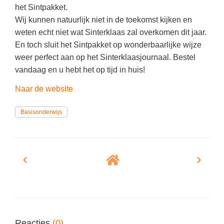
Spelletjes
het Sintpakket.
Studieschuld & Hypotheek
Wij kunnen natuurlijk niet in de toekomst kijken en
Sprookjes
Middelbare school niveaus
weten echt niet wat Sinterklaas zal overkomen dit jaar.
Startpagina onderwijs
En toch sluit het Sintpakket op wonderbaarlijke wijze
Studenten laptop
weer perfect aan op het Sinterklaasjournaal. Bestel
Tweede Wereldoorlog
Docentenplein nieuwsbrief
vandaag en u hebt het op tijd in huis!
Nieuwsbrief archief
Naar de website
Onderwijs CV
Basisonderwijs
Schoolvakanties
Huiswerkbegeleiding
Huiswerkbegeleider zoeken
Huiswerkbegeleider worden
Reacties
(0)