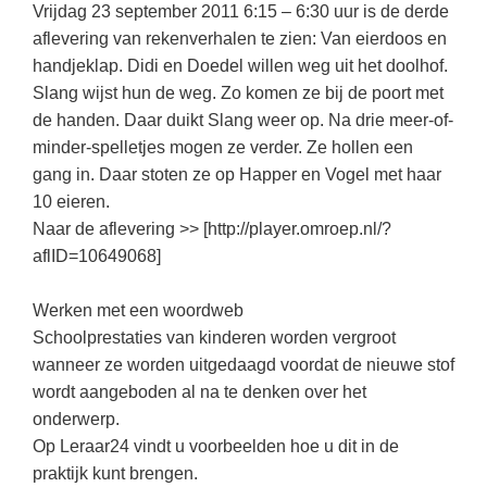
Techniek
Vrijdag 23 september 2011 6:15 – 6:30 uur is de derde
Taalvaardigheden
aflevering van rekenverhalen te zien: Van eierdoos en
Topografie
LESMATERIAAL
handjeklap. Didi en Doedel willen weg uit het doolhof.
Verkeer
Slang wijst hun de weg. Zo komen ze bij de poort met
Beeldende Vorming
de handen. Daar duikt Slang weer op. Na drie meer-of-
Verzorging
Biologie
minder-spelletjes mogen ze verder. Ze hollen een
gang in. Daar stoten ze op Happer en Vogel met haar
Geld PO
THEMA'S
10 eieren.
Geld VO
Naar de aflevering >> [http://player.omroep.nl/?
Budgetteren
Geschiedenis
aflID=10649068]
De boerderij
Maatschappijleer
Werken met een woordweb
Duurzaamheid
Orientatie
Schoolprestaties van kinderen worden vergroot
Eerste wereldoorlog
wanneer ze worden uitgedaagd voordat de nieuwe stof
Rekenen
Evolutieleer
wordt aangeboden al na te denken over het
Sociale vaardigheden
onderwerp.
Feest- en Gedenkdagen
Op Leraar24 vindt u voorbeelden hoe u dit in de
Taalvaardigheid
Godsdienstonderwijs
praktijk kunt brengen.