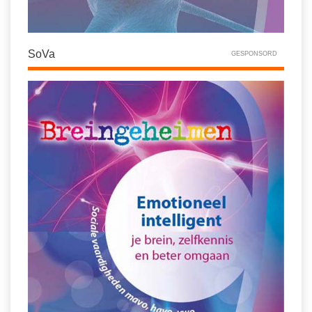
SoVa
GESPONSORD