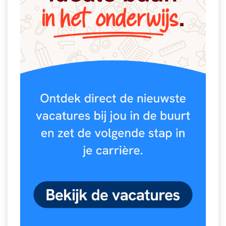
Spelletjes
Studieschuld & Hypotheek
Sprookjes
Middelbare school niveaus
Startpagina onderwijs
Studenten laptop
Tweede Wereldoorlog
Docentenplein nieuwsbrief
Nieuwsbrief archief
Onderwijs CV
Schoolvakanties
Huiswerkbegeleiding
Huiswerkbegeleider zoeken
Huiswerkbegeleider worden