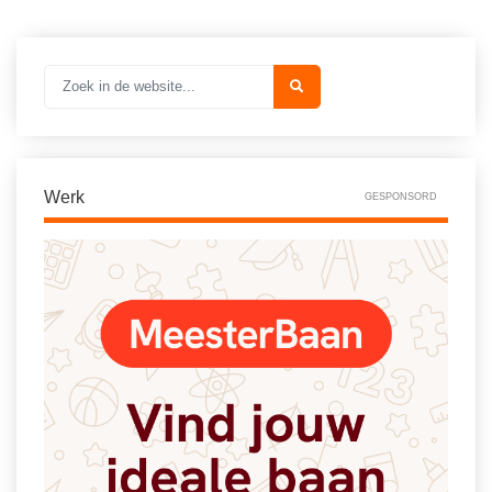
Vakoverstijgend
Kerstfeest
Verzorging
Kinderboekenweek
MEER...
Kleurplaten
AI voor het onderwijs
Mediawijsheid
Kruiswoordpuzzels
Nieuws
Werk
GESPONSORD
Onderwijslonen
Onderwijsprijs
Vrijeschoolonderwijs
Ruimte
Montessori onderwijs
Schoolreisideeën
Jenaplanonderwijs
Schoolspullen
Daltononderwijs
Seizoenen
Schoolspullen
Seksualiteit
Onderwijsvacatures
Sinterklaas
Afscheidstekst collega