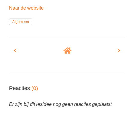
(hersen)onderzoek
Klassieke Talen
Naar de website
Meesterbaan onderwijsvacatures
Letterkunde
Algemeen
LEERMETHODEN
Levensbeschouwing
Maatschappijleer
Biologie
Muziek
Examentraining
Natuurkunde
Frans
Nederlands
Geschiedenis
Rekenen / Wiskunde
Media
Reacties
(0)
Scheikunde
Nederlands
Sociale vaardigheden
Er zijn bij dit lesidee nog geen reacties geplaatst
Rekenen
Spaans
Sociale vaardigheden
Studievaardigheden
Studievaardigheden