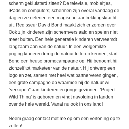
Kerst kleurplaten
Boek: Kleine werelden van het zonnestelsel
scherm gekluisterd zitten? De televisie, mobieltjes,
Digitaal onderwijs
Lespakket ‘Circulaire Economie - van
Biologie
iPads en computers; schermen zijn overal vandaag de
Leren met klassieke muziek
PUZZELS
verpakking tot nieuwe grondstof’
dag en ze oefenen een magische aantrekkingskracht
Cito toets
Burgerschap
Lasermachine voor het onderwijs
Woordpuzzels
Gastles Zeebenen in de klas
uit. Regisseur David Bond maakt zich er zorgen over.
Eindexamens
Ckv
Ook zijn kinderen zijn schermverslaafd en spelen niet
Lasergraaf
Kruiswoordpuzzels
Cursus Leer het heelal begrijpen
iPad scholen
meer buiten. Een hele generatie kinderen vervreemdt
Duits
Onderwijs opleidingen
Van verdunningscalculator tot
LEUK IN DE KLAS
langzaam aan van de natuur. In een welgemikte
practicumvoorbereiding: gratis online
NIEUWSARCHIEF
Economie
Gratis lesmateriaal Dove self-esteem
poging kinderen terug de natuur te leren kennen, start
hulpmiddelen voor science-docenten en
Raadsels
TOA's
Bond een heuse promocampagne op. Hij benoemt hij
Augustus 2026
Engels
Ontdek Memo voor de onderbouw zelf!
Rebussen
zichzelf tot marketeer van de natuur. Hij ontwerp een
DGM in de klas
Juli 2026
Filosofie
Maak uw leerlingen mediawijs!
logo en zet, samen met heel wat partnerverenigingen,
Juni 2026
een grote campagne op waarmee hij de natuur wil
Frans
Rekentuin: altijd en overal rekenen oefenen
op je eigen niveau
“verkopen” aan kinderen en jonge gezinnen. ‘Project
Mei 2026
Fries (Frysk)
Wild Thing’ is geboren en vindt navolging in landen
Taalzee: adaptief oefenen en toetsen
April 2026
Geschiedenis
over de hele wereld. Vanaf nu ook in ons land!
Theater als middel voor het aanleren van
Handelswetenschappen
sociale vaardigheden
Neem graag contact met me op om een vertoning op te
Informatica
Lesmateriaal gebaseerd op
zetten!