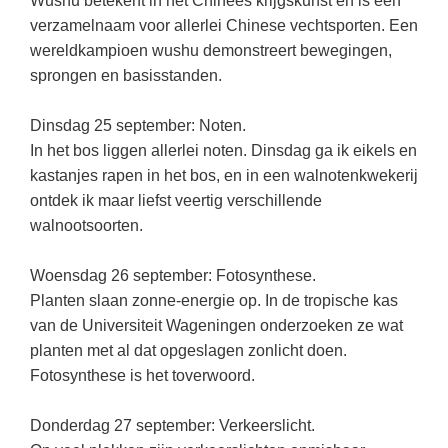
Wushu betekent in het Chinees krijgskunst en is een
Kerst kleurplaten
Boek: Kleine werelden van het zonnestelsel
verzamelnaam voor allerlei Chinese vechtsporten. Een
Digitaal onderwijs
Lespakket ‘Circulaire Economie - van
Biologie
Leren met klassieke muziek
PUZZELS
verpakking tot nieuwe grondstof’
wereldkampioen wushu demonstreert bewegingen,
Cito toets
Burgerschap
sprongen en basisstanden.
Lasermachine voor het onderwijs
Woordpuzzels
Gastles Zeebenen in de klas
Eindexamens
Ckv
Lasergraaf
Kruiswoordpuzzels
Cursus Leer het heelal begrijpen
Dinsdag 25 september: Noten.
iPad scholen
Duits
Onderwijs opleidingen
In het bos liggen allerlei noten. Dinsdag ga ik eikels en
Van verdunningscalculator tot
LEUK IN DE KLAS
practicumvoorbereiding: gratis online
kastanjes rapen in het bos, en in een walnotenkwekerij
NIEUWSARCHIEF
Economie
Gratis lesmateriaal Dove self-esteem
hulpmiddelen voor science-docenten en
Raadsels
ontdek ik maar liefst veertig verschillende
TOA's
Augustus 2026
Engels
Ontdek Memo voor de onderbouw zelf!
walnootsoorten.
Rebussen
DGM in de klas
Juli 2026
Filosofie
Maak uw leerlingen mediawijs!
Woensdag 26 september: Fotosynthese.
Juni 2026
Frans
Rekentuin: altijd en overal rekenen oefenen
Planten slaan zonne-energie op. In de tropische kas
op je eigen niveau
Mei 2026
Fries (Frysk)
van de Universiteit Wageningen onderzoeken ze wat
Taalzee: adaptief oefenen en toetsen
planten met al dat opgeslagen zonlicht doen.
April 2026
Geschiedenis
Fotosynthese is het toverwoord.
Theater als middel voor het aanleren van
Handelswetenschappen
sociale vaardigheden
Donderdag 27 september: Verkeerslicht.
Informatica
Lesmateriaal gebaseerd op