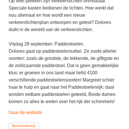
(hersen)onderzoek
Op veel plekken zijn verkeerslichten onmisbaar.
Klassieke Talen
Speciale kasten bedienen de lichten. Hoe werkt dat
Meesterbaan onderwijsvacatures
nou allemaal en hoe wordt een nieuw
Letterkunde
verkeerslichtenplan ontworpen en getest? Dolores
LEERMETHODEN
Levensbeschouwing
duikt in de wereld van de verkeerslichten.
Maatschappijleer
Biologie
Vrijdag 28 september: Paddestoelen.
Muziek
Examentraining
Dolores gaat op paddestoelensafari. Ze zoekt allerlei
soorten: zoals de grootste, de lekkerste, de giftigste en
Natuurkunde
Frans
de zeldzaamste paddestoel. Dat is geen gemakkelijke
Nederlands
Geschiedenis
klus: er groeien in ons land maar liefst 4100
Rekenen / Wiskunde
verschillende paddestoelensoorten! Margreet schiet
Media
haar te hulp en gaat naar het Paddestoelenrijk: daar
Scheikunde
Nederlands
worden eetbare paddestoelen geteeld. Beide dames
Sociale vaardigheden
komen zo alles te weten over het rijk der schimmels!
Rekenen
Spaans
Sociale vaardigheden
Naar de website
Studievaardigheden
Studievaardigheden
Basisonderwijs