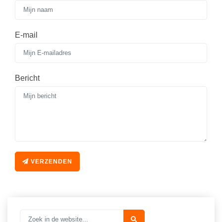
Vakoverstijgend
Kerstfeest
Verzorging
Kinderboekenweek
E-mail
MEER...
Kleurplaten
AI voor het onderwijs
Mediawijsheid
Kruiswoordpuzzels
Bericht
Nieuws
Onderwijslonen
Onderwijsprijs
Vrijeschoolonderwijs
Ruimte
Montessori onderwijs
Schoolreisideeën
Jenaplanonderwijs
Schoolspullen
VERZENDEN
Daltononderwijs
Seizoenen
Schoolspullen
Seksualiteit
Onderwijsvacatures
Sinterklaas
Afscheidstekst collega