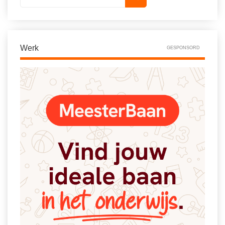
Spelletjes
Studieschuld & Hypotheek
Sprookjes
Middelbare school niveaus
Startpagina onderwijs
Werk
Studenten laptop
GESPONSORD
Tweede Wereldoorlog
Docentenplein nieuwsbrief
Nieuwsbrief archief
Onderwijs CV
Schoolvakanties
Huiswerkbegeleiding
Huiswerkbegeleider zoeken
Huiswerkbegeleider worden