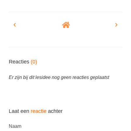
Techniek
Taalvaardigheden
Topografie
LESMATERIAAL
Verkeer
Beeldende Vorming
Verzorging
Biologie
Geld PO
THEMA'S
Geld VO
Reacties
(0)
Budgetteren
Geschiedenis
De boerderij
Er zijn bij dit lesidee nog geen reacties geplaatst
Maatschappijleer
Duurzaamheid
Orientatie
Eerste wereldoorlog
Rekenen
Evolutieleer
Sociale vaardigheden
Laat een
reactie
achter
Feest- en Gedenkdagen
Taalvaardigheid
Naam
Godsdienstonderwijs