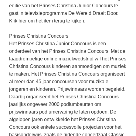
Techniek
Taalvaardigheden
editie van het Prinses Christina Junior Concours te
gast in televisieprogramma De Wereld Draait Door.
Topografie
LESMATERIAAL
Klik hier om het item terug te kijken.
Verkeer
Beeldende Vorming
Verzorging
Prinses Christina Concours
Biologie
Het Prinses Christina Junior Concours is een
Geld PO
THEMA'S
onderdeel van het Prinses Christina Concours. Met de
laagdrempelige online muziekwedstrijd wil het Prinses
Geld VO
Budgetteren
Christina Concours kinderen aanmoedigen om muziek
Geschiedenis
te maken. Het Prinses Christina Concours organiseert
De boerderij
al meer dan 45 jaar concoursen voor muzikale
Maatschappijleer
Duurzaamheid
jongeren en kinderen. Prijswinnaars worden begeleid.
Orientatie
Daarbij organiseert het Prinses Christina Concours
Eerste wereldoorlog
Rekenen
jaarlijks ongeveer 2000 podiumbeurten om
Evolutieleer
prijswinnaars podiumervaring te laten opdoen. De
Sociale vaardigheden
afgelopen jaren ontwikkelde het Prinses Christina
Feest- en Gedenkdagen
Taalvaardigheid
Concours ook enkele succesvolle projecten voor het
Godsdienstonderwijs
basisonderwijs, zoals de rijdende concertzaal Classic