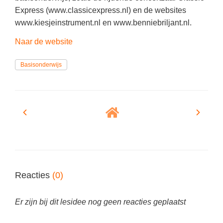
Vakoverstijgend
Kerstfeest
Express (www.classicexpress.nl) en de websites
Verzorging
www.kiesjeinstrument.nl en www.benniebriljant.nl.
Kinderboekenweek
MEER...
Naar de website
Kleurplaten
AI voor het onderwijs
Mediawijsheid
Basisonderwijs
Kruiswoordpuzzels
Nieuws
Onderwijslonen
Onderwijsprijs
Vrijeschoolonderwijs
Ruimte
Montessori onderwijs
Schoolreisideeën
Jenaplanonderwijs
Schoolspullen
Daltononderwijs
Seizoenen
Reacties
(0)
Schoolspullen
Seksualiteit
Onderwijsvacatures
Er zijn bij dit lesidee nog geen reacties geplaatst
Sinterklaas
Afscheidstekst collega