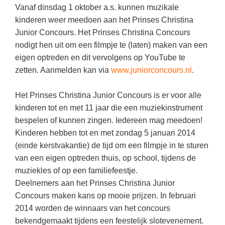
Kerst kleurplaten
Boek: Kleine werelden van het zonnestelsel
Vanaf dinsdag 1 oktober a.s. kunnen muzikale
Digitaal onderwijs
Lespakket ‘Circulaire Economie - van
Frans
(31)
Biologie
kinderen weer meedoen aan het Prinses Christina
Leren met klassieke muziek
PUZZELS
verpakking tot nieuwe grondstof’
Cito toets
Junior Concours. Het Prinses Christina Concours
Techniek
(28)
Burgerschap
Lasermachine voor het onderwijs
Woordpuzzels
Gastles Zeebenen in de klas
nodigt hen uit om een filmpje te (laten) maken van een
Eindexamens
Open vacature
(27)
Ckv
Lasergraaf
eigen optreden en dit vervolgens op YouTube te
Kruiswoordpuzzels
Cursus Leer het heelal begrijpen
iPad scholen
zetten. Aanmelden kan via
www.juniorconcours.nl
.
Engels
(24)
Duits
Onderwijs opleidingen
Van verdunningscalculator tot
LEUK IN DE KLAS
practicumvoorbereiding: gratis online
NIEUWSARCHIEF
Duits
(21)
Economie
Gratis lesmateriaal Dove self-esteem
Het Prinses Christina Junior Concours is er voor alle
hulpmiddelen voor science-docenten en
Raadsels
TOA's
Augustus 2026
Lichamelijke opvoeding
kinderen tot en met 11 jaar die een muziekinstrument
(19)
Engels
Ontdek Memo voor de onderbouw zelf!
Rebussen
bespelen of kunnen zingen. Iedereen mag meedoen!
DGM in de klas
Juli 2026
Economie
(17)
Filosofie
Maak uw leerlingen mediawijs!
Kinderen hebben tot en met zondag 5 januari 2014
Juni 2026
Frans
(einde kerstvakantie) de tijd om een filmpje in te sturen
VACATURES PER PLAATS
Rekentuin: altijd en overal rekenen oefenen
op je eigen niveau
van een eigen optreden thuis, op school, tijdens de
Mei 2026
Fries (Frysk)
Amsterdam
(66)
muziekles of op een familiefeestje.
Taalzee: adaptief oefenen en toetsen
April 2026
Geschiedenis
Rotterdam
(64)
Deelnemers aan het Prinses Christina Junior
Theater als middel voor het aanleren van
Concours maken kans op mooie prijzen. In februari
Handelswetenschappen
Almere
sociale vaardigheden
(49)
2014 worden de winnaars van het concours
Informatica
Utrecht
Lesmateriaal gebaseerd op
(45)
bekendgemaakt tijdens een feestelijk slotevenement.