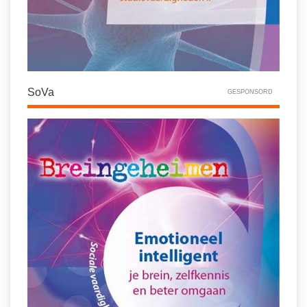
SoVa
GESPONSORD