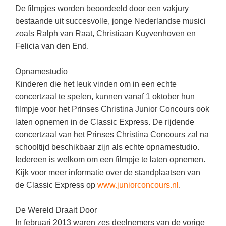
(hersen)onderzoek
De filmpjes worden beoordeeld door een vakjury
Klassieke Talen
Den Haag
(40)
Meesterbaan onderwijsvacatures
bestaande uit succesvolle, jonge Nederlandse musici
Dordrecht
(35)
Letterkunde
zoals Ralph van Raat, Christiaan Kuyvenhoven en
LEERMETHODEN
Felicia van den End.
Zoetermeer
(18)
Levensbeschouwing
Eindhoven
(17)
Maatschappijleer
Biologie
Opnamestudio
Alkmaar
Kinderen die het leuk vinden om in een echte
(16)
Muziek
Examentraining
concertzaal te spelen, kunnen vanaf 1 oktober hun
Haarlem
(16)
Natuurkunde
Frans
filmpje voor het Prinses Christina Junior Concours ook
Nederlands
laten opnemen in de Classic Express. De rijdende
Geschiedenis
concertzaal van het Prinses Christina Concours zal na
Rekenen / Wiskunde
Media
schooltijd beschikbaar zijn als echte opnamestudio.
Scheikunde
Iedereen is welkom om een filmpje te laten opnemen.
Nederlands
Kijk voor meer informatie over de standplaatsen van
Sociale vaardigheden
Rekenen
de Classic Express op
www.juniorconcours.nl
.
Spaans
Sociale vaardigheden
De Wereld Draait Door
Studievaardigheden
Studievaardigheden
In februari 2013 waren zes deelnemers van de vorige