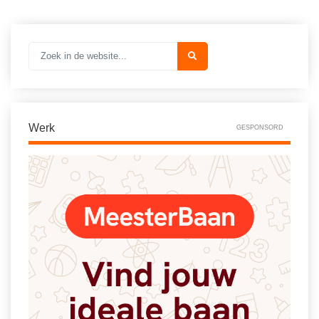
Vakoverstijgend
Kerstfeest
Verzorging
Kinderboekenweek
MEER...
Kleurplaten
AI voor het onderwijs
Mediawijsheid
Kruiswoordpuzzels
Nieuws
Werk
GESPONSORD
Onderwijslonen
Onderwijsprijs
Vrijeschoolonderwijs
Ruimte
Montessori onderwijs
Schoolreisideeën
Jenaplanonderwijs
Schoolspullen
Daltononderwijs
Seizoenen
Schoolspullen
Seksualiteit
Onderwijsvacatures
Sinterklaas
Afscheidstekst collega