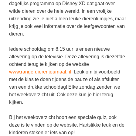
Kerst kleurplaten
Boek: Kleine werelden van het zonnestelsel
dagelijks programma op Disney XD dat gaat over
Digitaal onderwijs
Lespakket ‘Circulaire Economie - van
Frans
(22)
Biologie
wilde dieren over de hele wereld. In een vrolijke
Leren met klassieke muziek
PUZZELS
verpakking tot nieuwe grondstof’
uitzending zie je niet alleen leuke dierenfilmpjes, maar
Cito toets
Engels
(18)
Burgerschap
Lasermachine voor het onderwijs
Woordpuzzels
Gastles Zeebenen in de klas
krijg je ook veel informatie over de leefgewoonten van
Eindexamens
Techniek
(17)
Ckv
dieren.
Lasergraaf
Kruiswoordpuzzels
Cursus Leer het heelal begrijpen
iPad scholen
Open vacature
(16)
Duits
Onderwijs opleidingen
Van verdunningscalculator tot
LEUK IN DE KLAS
Iedere schooldag om 8.15 uur is er een nieuwe
practicumvoorbereiding: gratis online
NIEUWSARCHIEF
Duits
(15)
Economie
Gratis lesmateriaal Dove self-esteem
aflevering op de televisie. Deze aflevering is diezelfde
hulpmiddelen voor science-docenten en
Raadsels
TOA's
ochtend terug te kijken op de website
Augustus 2026
Lichamelijke opvoeding
(13)
Engels
Ontdek Memo voor de onderbouw zelf!
Rebussen
www.rangerdierenjournaal.nl
. Leuk om bijvoorbeeld
DGM in de klas
Juli 2026
Biologie
(12)
Filosofie
Maak uw leerlingen mediawijs!
met de klas te doen tijdens de pauze of als afsluiter
Juni 2026
van een drukke schooldag! Elke zondag zenden we
Frans
VACATURES PER PLAATS
Rekentuin: altijd en overal rekenen oefenen
op je eigen niveau
het weekoverzicht uit. Ook deze kun je hier terug
Mei 2026
Fries (Frysk)
Amsterdam
(56)
kijken.
Taalzee: adaptief oefenen en toetsen
April 2026
Geschiedenis
Rotterdam
(42)
Theater als middel voor het aanleren van
Bij het weekoverzicht hoort een speciale quiz, ook
Handelswetenschappen
Den Haag
sociale vaardigheden
(34)
deze is te vinden op de website. Hartstikke leuk en de
Informatica
Utrecht
Lesmateriaal gebaseerd op
(26)
kinderen steken er iets van op!