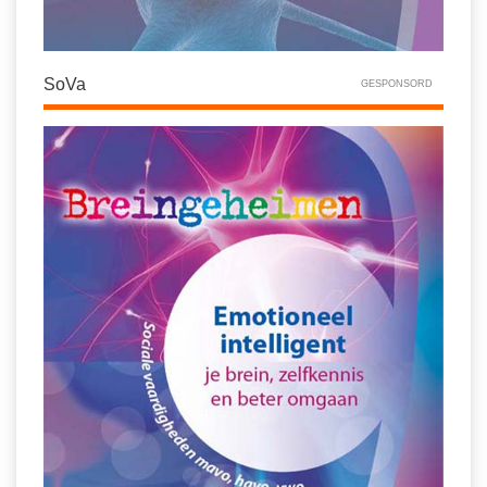
SoVa
GESPONSORD