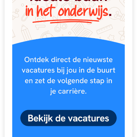
Spelletjes
Studieschuld & Hypotheek
Sprookjes
Middelbare school niveaus
Startpagina onderwijs
Studenten laptop
Tweede Wereldoorlog
Docentenplein nieuwsbrief
Nieuwsbrief archief
Onderwijs CV
Schoolvakanties
Huiswerkbegeleiding
Huiswerkbegeleider zoeken
Huiswerkbegeleider worden