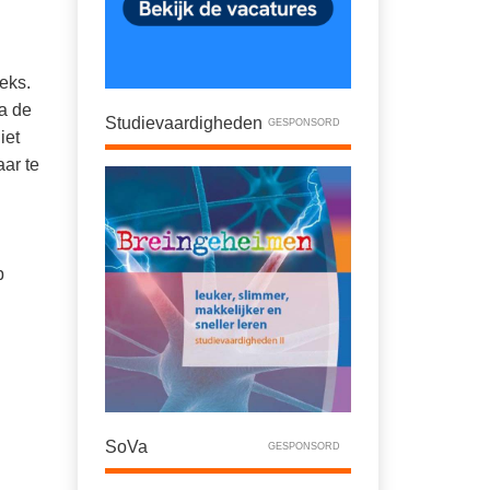
eks.
ma de
Studievaardigheden
GESPONSORD
iet
aar te
p
SoVa
GESPONSORD