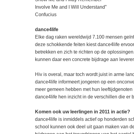
Involve Me and I Will Understand”
Confucius
dance4life
Elke dag raken wereldwijd 7.100 mensen geïnfe
deze schokkende feiten kiest dance4life ervoor
betrekken en zich te richten op de oplossingen
kunnen daar een concrete bijdrage aan levere
Hiv is overal, maar toch wordt juist in arme la
dance4life informeert jongeren op een onconve
meer gemeen hebben met hun leeftijdgenoten in
dance4life hen inzicht in de verschillen die er
Komen ook uw leerlingen in 2011 in actie?
dance4life is inmiddels actief op honderden sc
school kunnen ook deel uit gaan maken van de