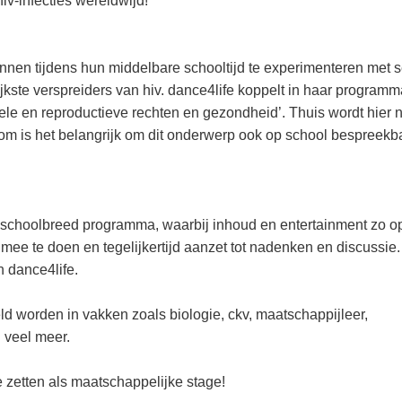
iv-infecties wereldwijd!
nnen tijdens hun middelbare schooltijd te experimenteren met s
jkste verspreiders van hiv. dance4life koppelt in haar program
le en reproductieve rechten en gezondheid’. Thuis wordt hier n
arom is het belangrijk om dit onderwerp ook op school bespreekb
d schoolbreed programma, waarbij inhoud en entertainment zo o
 mee te doen en tegelijkertijd aanzet tot nadenken en discussie.
n dance4life.
d worden in vakken zoals biologie, ckv, maatschappijleer,
 veel meer.
e zetten als maatschappelijke stage!