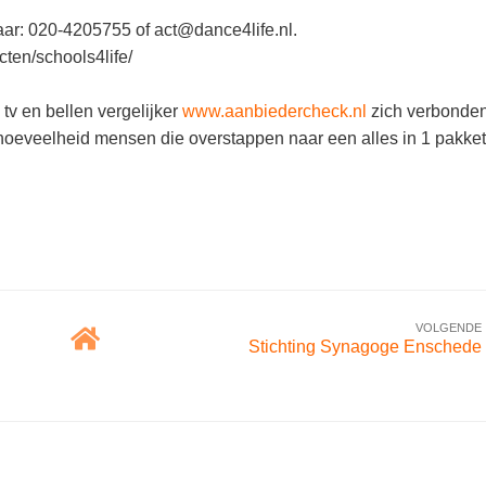
aar: 020-4205755 of act@dance4life.nl.
cten/schools4life/
tv en bellen vergelijker
www.aanbiedercheck.nl
zich verbonde
oeveelheid mensen die overstappen naar een alles in 1 pakket
VOLGENDE
Stichting Synagoge Enschede