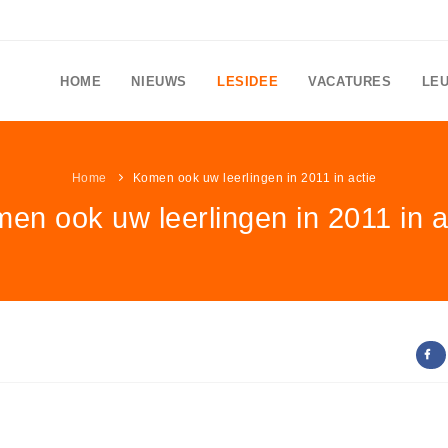
HOME
NIEUWS
LESIDEE
VACATURES
LE
Home
Komen ook uw leerlingen in 2011 in actie
en ook uw leerlingen in 2011 in a