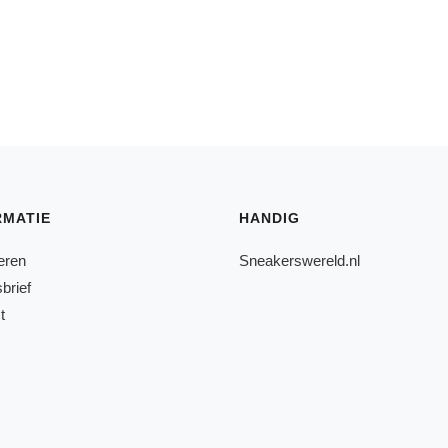
RMATIE
HANDIG
eren
Sneakerswereld.nl
brief
t