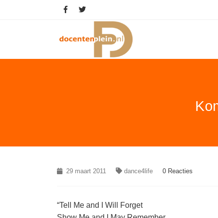
Kom
29 maart 2011
dance4life
0 Reacties
“Tell Me and I Will Forget
Show Me and I May Remember