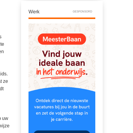
Werk
GESPONSORD
s
te
en
ids.
t ze
dt
p uw
wijze