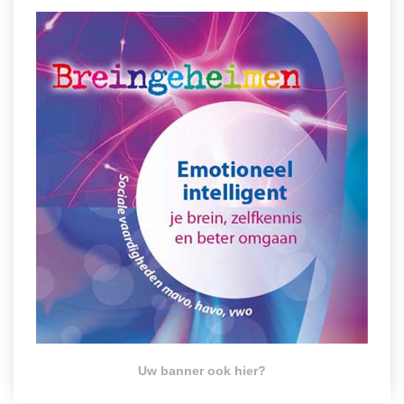
Spelletjes
Studieschuld & Hypotheek
Sprookjes
Middelbare school niveaus
Startpagina onderwijs
Studenten laptop
Tweede Wereldoorlog
Docentenplein nieuwsbrief
Nieuwsbrief archief
Onderwijs CV
Schoolvakanties
Huiswerkbegeleiding
Huiswerkbegeleider zoeken
Huiswerkbegeleider worden
Uw banner ook hier?