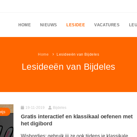
HOME
NIEUWS
LESIDEE
VACATURES
LE
Home
Lesideeën van Bijdeles
Lesideeën van Bijdeles
19-11-2019
Bijdeles
ijs
Gratis interactief en klassikaal oefenen met
het digibord
Wisbordjes; gebruik jij ze ook tijdens je klassikale