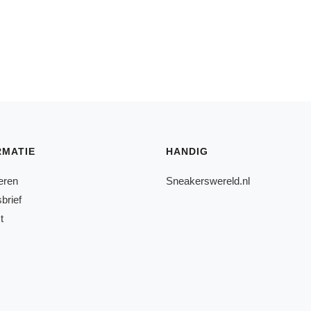
RMATIE
HANDIG
eren
Sneakerswereld.nl
brief
t