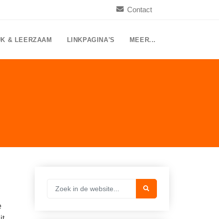
Contact
UK & LEERZAAM
LINKPAGINA'S
MEER...
e
it