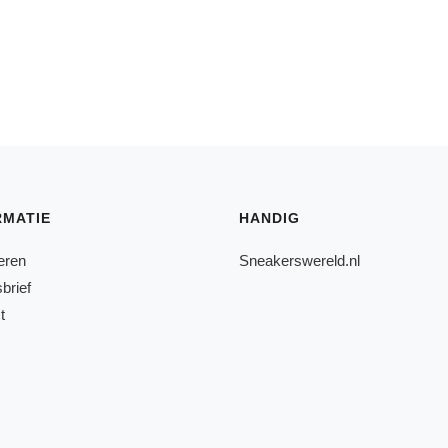
RMATIE
HANDIG
eren
Sneakerswereld.nl
brief
t