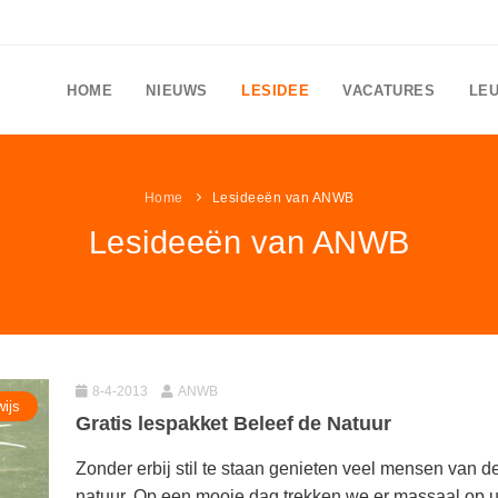
HOME
NIEUWS
LESIDEE
VACATURES
LE
Home
Lesideeën van ANWB
Lesideeën van ANWB
8-4-2013
ANWB
ijs
Gratis lespakket Beleef de Natuur
Zonder erbij stil te staan genieten veel mensen van d
natuur. Op een mooie dag trekken we er massaal op u