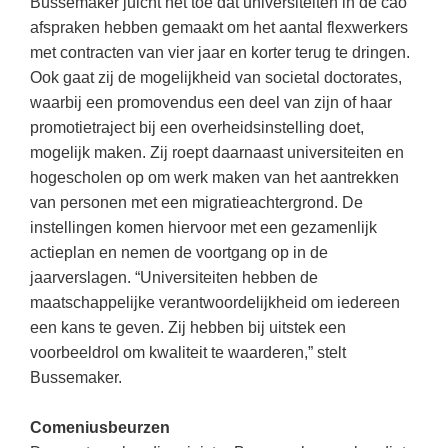
Bussemaker juicht het toe dat universiteiten in de cao
Spelletjes
Studieschuld & Hypotheek
afspraken hebben gemaakt om het aantal flexwerkers
Sprookjes
met contracten van vier jaar en korter terug te dringen.
Middelbare school niveaus
Ook gaat zij de mogelijkheid van societal doctorates,
Startpagina onderwijs
Studenten laptop
waarbij een promovendus een deel van zijn of haar
Tweede Wereldoorlog
promotietraject bij een overheidsinstelling doet,
Docentenplein nieuwsbrief
mogelijk maken. Zij roept daarnaast universiteiten en
Nieuwsbrief archief
hogescholen op om werk maken van het aantrekken
van personen met een migratieachtergrond. De
Onderwijs CV
instellingen komen hiervoor met een gezamenlijk
Schoolvakanties
actieplan en nemen de voortgang op in de
jaarverslagen. “Universiteiten hebben de
Huiswerkbegeleiding
maatschappelijke verantwoordelijkheid om iedereen
Huiswerkbegeleider zoeken
een kans te geven. Zij hebben bij uitstek een
Huiswerkbegeleider worden
voorbeeldrol om kwaliteit te waarderen,” stelt
Bussemaker.
Comeniusbeurzen