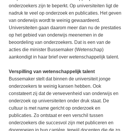
Kerst kleurplaten
Boek: Kleine werelden van het zonnestelsel
onderzoekers zijn te beperkt. Op universiteiten ligt de
Digitaal onderwijs
Lespakket ‘Circulaire Economie - van
Frans
(34)
Biologie
Leren met klassieke muziek
nadruk te veel op onderzoek en publicaties. Het geven
PUZZELS
verpakking tot nieuwe grondstof’
Cito toets
van onderwijs wordt te weinig gewaardeerd.
Techniek
(29)
Burgerschap
Lasermachine voor het onderwijs
Woordpuzzels
Gastles Zeebenen in de klas
Universiteiten gaan daarom meer dan nu de prestaties
Eindexamens
Open vacature
(29)
Ckv
Lasergraaf
Kruiswoordpuzzels
op het gebied van onderwijs meenemen in de
Cursus Leer het heelal begrijpen
iPad scholen
Engels
(27)
Duits
beoordeling van onderzoekers. Dat is een van de
Onderwijs opleidingen
Van verdunningscalculator tot
LEUK IN DE KLAS
acties die minister Bussemaker (Wetenschap)
practicumvoorbereiding: gratis online
NIEUWSARCHIEF
Duits
(23)
Economie
Gratis lesmateriaal Dove self-esteem
hulpmiddelen voor science-docenten en
Raadsels
aankondigt in haar brief over wetenschappelijk talent.
TOA's
Augustus 2026
Lichamelijke opvoeding
(20)
Engels
Ontdek Memo voor de onderbouw zelf!
Rebussen
DGM in de klas
Verspilling van wetenschappelijk talent
Juli 2026
Economie
(18)
Filosofie
Maak uw leerlingen mediawijs!
Bussemaker stelt dat binnen de universiteit jonge
Juni 2026
Frans
VACATURES PER PLAATS
Rekentuin: altijd en overal rekenen oefenen
onderzoekers te weinig kansen hebben. Ook
op je eigen niveau
constateert zij dat de verwevenheid van onderwijs en
Mei 2026
Fries (Frysk)
Amsterdam
(91)
onderzoek op universiteiten onder druk staat. De
Taalzee: adaptief oefenen en toetsen
April 2026
Geschiedenis
Rotterdam
(68)
cultuur is met name gericht op onderzoek en
Theater als middel voor het aanleren van
publicaties. Zo ontstaat er een verschil tussen
Handelswetenschappen
Almere
sociale vaardigheden
(49)
onderzoekers die succesvol zijn met publiceren en
Informatica
Utrecht
Lesmateriaal gebaseerd op
(47)
doorgroeien in hun carrière, terwijl docenten die de zo