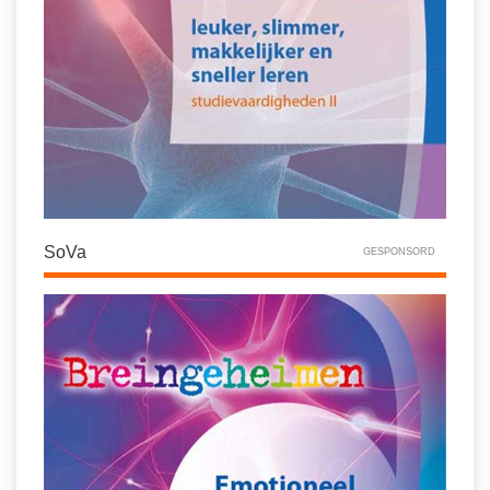
SoVa
GESPONSORD