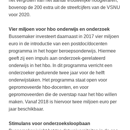
het vergroten van het aantal vrouwelijke hoogleraren,
Vakoverstijgend
Kerstfeest
bovenop de 200 extra uit de streefcijfers van de VSNU
Verzorging
voor 2020.
Kinderboekenweek
MEER...
Kleurplaten
Vier miljoen voor hbo onderwijs en onderzoek
AI voor het onderwijs
Bussemaker investeert daarnaast in 2017 vier miljoen
Mediawijsheid
Kruiswoordpuzzels
euro in de introductie van een postdoc/docenten
Nieuws
programma in het hoger beroepsonderwijs. Hiermee
Onderwijslonen
geeft zij een impuls aan onderzoek-gerelateerd
Onderwijsprijs
Vrijeschoolonderwijs
onderwijs in het hbo. In dit programma verricht een
Ruimte
onderzoeker gedurende twee jaar voor de helft
Montessori onderwijs
onderwijstaken. Het programma staat open voor
Schoolreisideeën
Jenaplanonderwijs
gepromoveerde hbo-docenten, en voor
Schoolspullen
gepromoveerden die de overstap naar het hbo willen
Daltononderwijs
Seizoenen
maken. Vanaf 2018 is hiervoor twee miljoen euro per
Schoolspullen
jaar beschikbaar.
Seksualiteit
Onderwijsvacatures
Sinterklaas
Stimulans voor onderzoeksloopbaan
Afscheidstekst collega