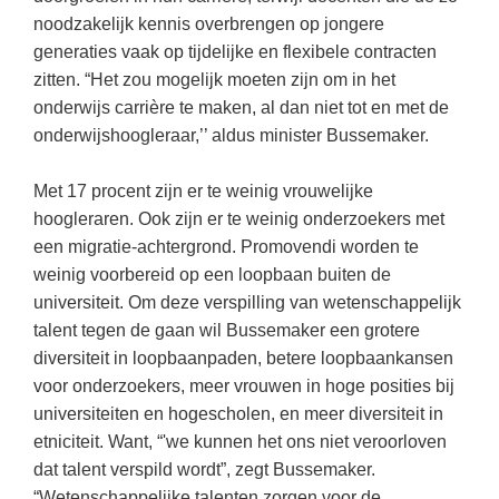
(hersen)onderzoek
Klassieke Talen
noodzakelijk kennis overbrengen op jongere
Den Haag
(46)
Meesterbaan onderwijsvacatures
generaties vaak op tijdelijke en flexibele contracten
Dordrecht
(36)
Letterkunde
zitten. “Het zou mogelijk moeten zijn om in het
LEERMETHODEN
Lelystad
(19)
Levensbeschouwing
onderwijs carrière te maken, al dan niet tot en met de
onderwijshoogleraar,’’ aldus minister Bussemaker.
Eindhoven
(18)
Maatschappijleer
Biologie
Alkmaar
(18)
Muziek
Met 17 procent zijn er te weinig vrouwelijke
Examentraining
hoogleraren. Ook zijn er te weinig onderzoekers met
Zoetermeer
(17)
Natuurkunde
Frans
een migratie-achtergrond. Promovendi worden te
Nederlands
Geschiedenis
weinig voorbereid op een loopbaan buiten de
universiteit. Om deze verspilling van wetenschappelijk
Rekenen / Wiskunde
Media
talent tegen de gaan wil Bussemaker een grotere
Scheikunde
Nederlands
diversiteit in loopbaanpaden, betere loopbaankansen
voor onderzoekers, meer vrouwen in hoge posities bij
Sociale vaardigheden
Rekenen
universiteiten en hogescholen, en meer diversiteit in
Spaans
Sociale vaardigheden
etniciteit. Want, “'we kunnen het ons niet veroorloven
Studievaardigheden
dat talent verspild wordt”, zegt Bussemaker.
Studievaardigheden
“Wetenschappelijke talenten zorgen voor de