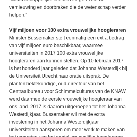
Techniek
Taalvaardigheden
vernieuwing en doorbraken die de wetenschap verder
Topografie
helpen.”
LESMATERIAAL
Verkeer
Beeldende Vorming
Vijf miljoen voor 100 extra vrouwelijke hoogleraren
Verzorging
Minister Bussemaker stelt eenmalig een extra bedrag
Biologie
van vijf miljoen euro beschikbaar, waarmee
Geld PO
THEMA'S
universiteiten in 2017 100 extra vrouwelijke
Geld VO
hoogleraren aan kunnen stellen. Op 10 februari 2017
Budgetteren
is het honderd jaar geleden dat Johanna Westerdijk bij
Geschiedenis
de Universiteit Utrecht haar oratie uitsprak. De
De boerderij
Maatschappijleer
plantenziektekundige, oud-directeur van het
Duurzaamheid
Centraalbureau voor Schimmelcultures van de KNAW,
Orientatie
werd daarmee de eerste vrouwelijke hoogleraar van
Eerste wereldoorlog
Rekenen
ons land. 2017 is daarom uitgeroepen tot het Johanna
Evolutieleer
Westerdijkjaar. Bussemaker wil met de extra
Sociale vaardigheden
Feest- en Gedenkdagen
investering in het Johanna Westerdijkjaar
Taalvaardigheid
universiteiten aansporen om meer werk te maken van
Godsdienstonderwijs