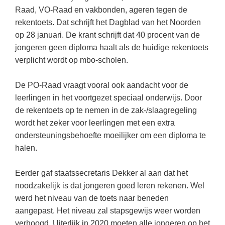
Kerst kleurplaten
Boek: Kleine werelden van het zonnestelsel
Raad, VO-Raad en vakbonden, ageren tegen de
Digitaal onderwijs
Lespakket ‘Circulaire Economie - van
Frans
(31)
Biologie
Leren met klassieke muziek
rekentoets. Dat schrijft het Dagblad van het Noorden
PUZZELS
verpakking tot nieuwe grondstof’
Cito toets
op 28 januari. De krant schrijft dat 40 procent van de
Techniek
(28)
Burgerschap
Lasermachine voor het onderwijs
Woordpuzzels
Gastles Zeebenen in de klas
jongeren geen diploma haalt als de huidige rekentoets
Eindexamens
Open vacature
(27)
Ckv
Lasergraaf
Kruiswoordpuzzels
verplicht wordt op mbo-scholen.
Cursus Leer het heelal begrijpen
iPad scholen
Engels
(24)
Duits
Onderwijs opleidingen
Van verdunningscalculator tot
LEUK IN DE KLAS
De PO-Raad vraagt vooral ook aandacht voor de
practicumvoorbereiding: gratis online
NIEUWSARCHIEF
Duits
(21)
Economie
Gratis lesmateriaal Dove self-esteem
hulpmiddelen voor science-docenten en
Raadsels
leerlingen in het voortgezet speciaal onderwijs. Door
TOA's
Augustus 2026
Lichamelijke opvoeding
(19)
Engels
de rekentoets op te nemen in de zak-/slaagregeling
Ontdek Memo voor de onderbouw zelf!
Rebussen
DGM in de klas
wordt het zeker voor leerlingen met een extra
Juli 2026
Economie
(17)
Filosofie
Maak uw leerlingen mediawijs!
ondersteuningsbehoefte moeilijker om een diploma te
Juni 2026
Frans
VACATURES PER PLAATS
Rekentuin: altijd en overal rekenen oefenen
halen.
op je eigen niveau
Mei 2026
Fries (Frysk)
Amsterdam
(66)
Eerder gaf staatssecretaris Dekker al aan dat het
Taalzee: adaptief oefenen en toetsen
April 2026
Geschiedenis
Rotterdam
(64)
noodzakelijk is dat jongeren goed leren rekenen. Wel
Theater als middel voor het aanleren van
werd het niveau van de toets naar beneden
Handelswetenschappen
Almere
sociale vaardigheden
(49)
aangepast. Het niveau zal stapsgewijs weer worden
Informatica
Utrecht
Lesmateriaal gebaseerd op
(45)
verhoogd. Uiterlijk in 2020 moeten alle jongeren op het