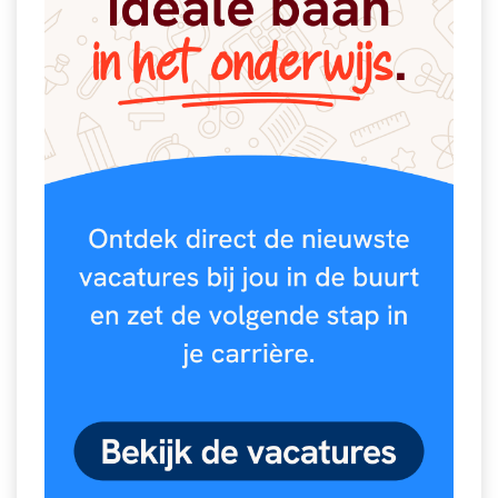
Spelletjes
Studieschuld & Hypotheek
Sprookjes
Middelbare school niveaus
Startpagina onderwijs
Studenten laptop
Tweede Wereldoorlog
Docentenplein nieuwsbrief
Nieuwsbrief archief
Onderwijs CV
Schoolvakanties
Huiswerkbegeleiding
Huiswerkbegeleider zoeken
Huiswerkbegeleider worden