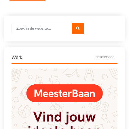
Vakoverstijgend
Kerstfeest
Verzorging
Kinderboekenweek
MEER...
Kleurplaten
AI voor het onderwijs
Mediawijsheid
Kruiswoordpuzzels
Nieuws
Onderwijslonen
Werk
GESPONSORD
Onderwijsprijs
Vrijeschoolonderwijs
Ruimte
Montessori onderwijs
Schoolreisideeën
Jenaplanonderwijs
Schoolspullen
Daltononderwijs
Seizoenen
Schoolspullen
Seksualiteit
Onderwijsvacatures
Sinterklaas
Afscheidstekst collega