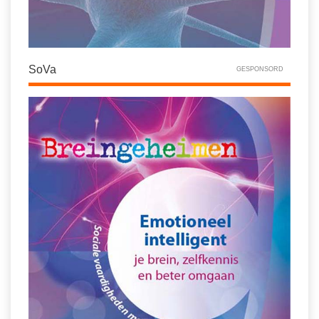
SoVa
GESPONSORD