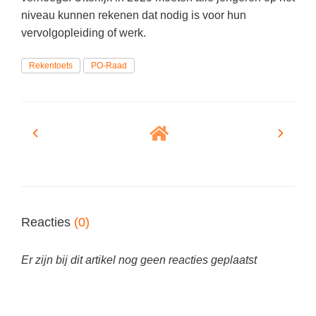
(hersen)onderzoek
Klassieke Talen
niveau kunnen rekenen dat nodig is voor hun
Den Haag
(40)
Meesterbaan onderwijsvacatures
vervolgopleiding of werk.
Dordrecht
(35)
Letterkunde
LEERMETHODEN
Zoetermeer
Rekentoets
PO-Raad
(18)
Levensbeschouwing
Eindhoven
(17)
Maatschappijleer
Biologie
Haarlem
(16)
Muziek
Examentraining
Alkmaar
(16)
Natuurkunde
Frans
Nederlands
Geschiedenis
Rekenen / Wiskunde
Media
Scheikunde
Reacties
(0)
Nederlands
Sociale vaardigheden
Rekenen
Er zijn bij dit artikel nog geen reacties geplaatst
Spaans
Sociale vaardigheden
Studievaardigheden
Studievaardigheden