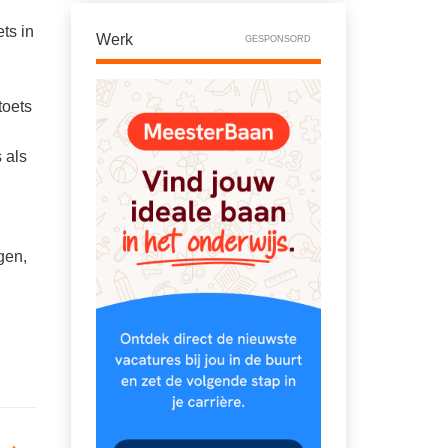
ts in
Werk
GESPONSORD
toets
 als
gen,