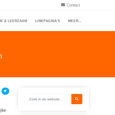
Contact
UK & LEERZAAM
LINKPAGINA'S
MEER...
n
jke