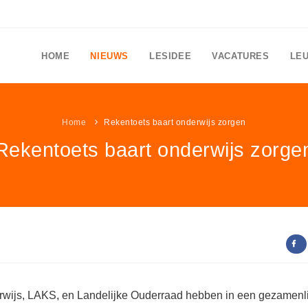
HOME
NIEUWS
LESIDEE
VACATURES
LE
Home
Rekentoets baart onderwijs zorgen
Rekentoets baart onderwijs zorge
ijs, LAKS, en Landelijke Ouderraad hebben in een gezamenli