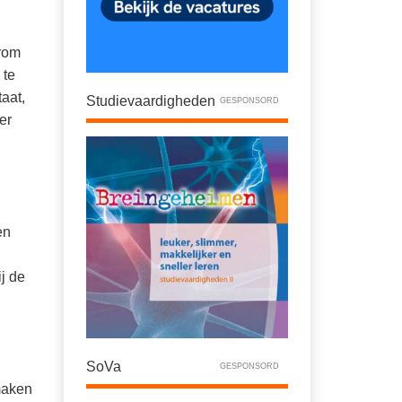
arom
 te
aat,
Studievaardigheden
GESPONSORD
er
.
en
j de
SoVa
GESPONSORD
maken