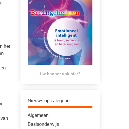
al
n het
en
oen
Uw banner ook hier?
Nieuws op categorie
or
Algemeen
 van
Basisonderwijs