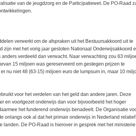
tralisatie van de jeugdzorg en de Participatiewet. De PO-Raad z
ontwikkelingen.
iddelen verwerkt om de afspraken uit het Bestuursakkoord uit te
zijn met het vorig jaar gesloten Nationaal Onderwijsakkoord e
 is anders verdeeld dan verwacht. Naar verwachting zou 63 miljo
van 15 miljoen was gereserveerd om gestegen prijzen te
t er nu niet 48 (63-15) miljoen euro de lumpsum in, maar 10 milj
ebruikt voor het verdelen van het geld dan andere jaren. Deze
air en voortgezet onderwijs dan voor bijvoorbeeld het hoger
daarmee het funderend onderwijs benadeelt. De Organisatie vo
nlangs ook al dat het primair onderwijs in Nederland relatief
re landen. De PO-Raad is hierover in gesprek met het ministerie