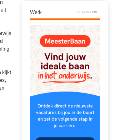
en
uit
Werk
GESPONSORD
erwijs
nd
oling
 kijkt
es,
en