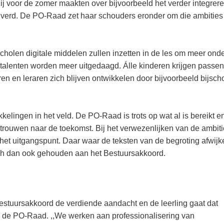
zij voor de zomer maakten over bijvoorbeeld het verder integrer
lverd. De PO-Raad zet haar schouders eronder om die ambities 
cholen digitale middelen zullen inzetten in de les om meer ond
optalenten worden meer uitgedaagd. Álle kinderen krijgen passe
n en leraren zich blijven ontwikkelen door bijvoorbeeld bijsch
elingen in het veld. De PO-Raad is trots op wat al is bereikt en
rouwen naar de toekomst. Bij het verwezenlijken van de ambiti
et uitgangspunt. Daar waar de teksten van de begroting afwijk
ch dan ook gehouden aan het Bestuursakkoord.
 Bestuursakkoord de verdiende aandacht en de leerling gaat dat
n de PO-Raad. ,,We werken aan professionalisering van