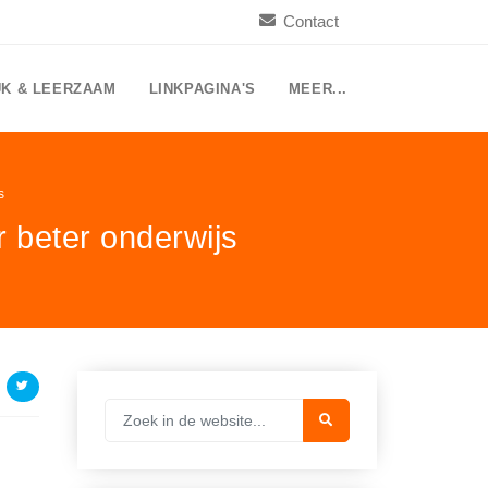
Contact
UK & LEERZAAM
LINKPAGINA'S
MEER...
s
 beter onderwijs