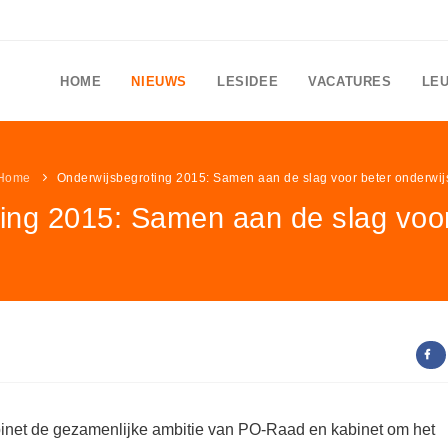
HOME
NIEUWS
LESIDEE
VACATURES
LE
Home
Onderwijsbegroting 2015: Samen aan de slag voor beter onderwij
ing 2015: Samen aan de slag voor
abinet de gezamenlijke ambitie van PO-Raad en kabinet om het