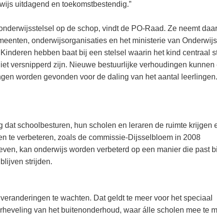
wijs uitdagend en toekomstbestendig.”
onderwijsstelsel op de schop, vindt de PO-Raad. Ze neemt da
emeenten, onderwijsorganisaties en het ministerie van Onderwijs
inderen hebben baat bij een stelsel waarin het kind centraal st
t versnipperd zijn. Nieuwe bestuurlijke verhoudingen kunnen 
ngen worden gevonden voor de daling van het aantal leerlingen
g dat schoolbesturen, hun scholen en leraren de ruimte krijgen 
en te verbeteren, zoals de commissie-Dijsselbloem in 2008
geven, kan onderwijs worden verbeterd op een manier die past bi
lijven strijden.
 veranderingen te wachten. Dat geldt te meer voor het speciaal
rheveling van het buitenonderhoud, waar álle scholen mee te 