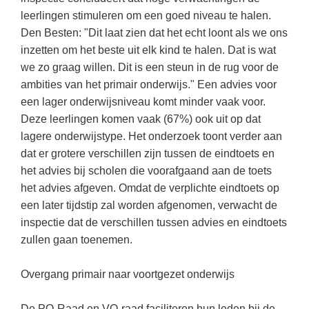
Spelletjes
leerlingen stimuleren om een goed niveau te halen.
Studieschuld & Hypotheek
Sprookjes
Den Besten: "Dit laat zien dat het echt loont als we ons
Middelbare school niveaus
inzetten om het beste uit elk kind te halen. Dat is wat
Startpagina onderwijs
we zo graag willen. Dit is een steun in de rug voor de
Studenten laptop
Tweede Wereldoorlog
ambities van het primair onderwijs." Een advies voor
Docentenplein nieuwsbrief
een lager onderwijsniveau komt minder vaak voor.
Nieuwsbrief archief
Deze leerlingen komen vaak (67%) ook uit op dat
lagere onderwijstype. Het onderzoek toont verder aan
Onderwijs CV
dat er grotere verschillen zijn tussen de eindtoets en
Schoolvakanties
het advies bij scholen die voorafgaand aan de toets
het advies afgeven. Omdat de verplichte eindtoets op
Huiswerkbegeleiding
een later tijdstip zal worden afgenomen, verwacht de
Huiswerkbegeleider zoeken
inspectie dat de verschillen tussen advies en eindtoets
zullen gaan toenemen.
Huiswerkbegeleider worden
Overgang primair naar voortgezet onderwijs
De PO-Raad en VO-raad faciliteren hun leden bij de