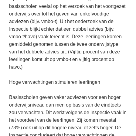
Vakoverstijgend
Kerstfeest
basisscholen veelal op het verzoek van het voortgezet
Verzorging
onderwijs over tot het geven van enkelvoudige
Kinderboekenweek
adviezen (bijv. vmbo-t). Uit het onderzoek van de
MEER...
Kleurplaten
Inspectie blijkt echter dat een dubbel advies (bijv.
AI voor het onderwijs
vmbo-t/havo) vaak terecht is. Deze leerlingen komen
Mediawijsheid
gemiddeld genomen tussen de twee onderwijstype
Kruiswoordpuzzels
Nieuws
van het dubbele advies uit. (Vijftig procent van deze
Onderwijslonen
leerlingen komt uit op vmbo-t en vijftig procent op
Onderwijsprijs
havo.)
Vrijeschoolonderwijs
Ruimte
Montessori onderwijs
Hoge verwachtingen stimuleren leerlingen
Schoolreisideeën
Jenaplanonderwijs
Schoolspullen
Basisscholen geven vaker adviezen voor een hoger
Daltononderwijs
onderwijsniveau dan men op basis van de eindtoets
Seizoenen
Schoolspullen
zou verwachten. Dit werkt volgens de inspectie vaak in
Seksualiteit
het voordeel van de leerlingen. Zij komen meestal
Onderwijsvacatures
Sinterklaas
(73%) ook uit op dit hogere niveau of zelfs hoger. De
Afscheidstekst collega
inspectie concludeert dat hoge verwachtingen de