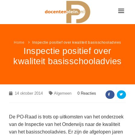
HOME
Home
NIEUWS
Inspectie positief over kwaliteit basisschooladvies
Inspectie positief over
ONDERWIJSNIEUWS
LESIDEE
kwaliteit basisschooladvies
Alle onderwijsnieuws
LESIDEE CATEGORIËN
VACATURES
Algemeen
Alle lesideeën
Bekijk alle onderwijsvacatures »
LEUK & LEERZAAM
Basisonderwijs
Algemeen
KLEURPLATEN
14 oktober 2014
LINKPAGINA'S
Algemeen
0 Reacties
Voortgezet onderwijs
Basisonderwijs
VACATURES PER VAK
Alle kleurplaten
MEER...
Speciaal onderwijs
VAKKEN
Voortgezet onderwijs
VACATURES PER PLAATS
Boerderij kleurplaten
De PO-Raad is trots op uitkomsten van het onderzoek
NIEUWSDOSSIER
Speciaal onderwijs
AANBIEDINGEN
Aardrijkskunde / ANW
van de Inspectie van het Onderwijs naar de kwaliteit
Sprookjes kleurplaten
van het basisschooladvies. Er zijn de afgelopen jaren
Pesten op school
LAATSTE LESIDEEËN
Bewegingsonderwijs