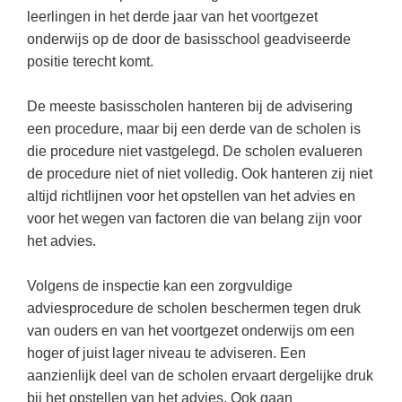
Techniek
Taalvaardigheden
leerlingen in het derde jaar van het voortgezet
onderwijs op de door de basisschool geadviseerde
Topografie
LESMATERIAAL
positie terecht komt.
Verkeer
Beeldende Vorming
Verzorging
De meeste basisscholen hanteren bij de advisering
Biologie
een procedure, maar bij een derde van de scholen is
Geld PO
THEMA'S
die procedure niet vastgelegd. De scholen evalueren
de procedure niet of niet volledig. Ook hanteren zij niet
Geld VO
Budgetteren
altijd richtlijnen voor het opstellen van het advies en
Geschiedenis
voor het wegen van factoren die van belang zijn voor
De boerderij
het advies.
Maatschappijleer
Duurzaamheid
Orientatie
Volgens de inspectie kan een zorgvuldige
Eerste wereldoorlog
Rekenen
adviesprocedure de scholen beschermen tegen druk
Evolutieleer
van ouders en van het voortgezet onderwijs om een
Sociale vaardigheden
hoger of juist lager niveau te adviseren. Een
Feest- en Gedenkdagen
Taalvaardigheid
aanzienlijk deel van de scholen ervaart dergelijke druk
Godsdienstonderwijs
bij het opstellen van het advies. Ook gaan