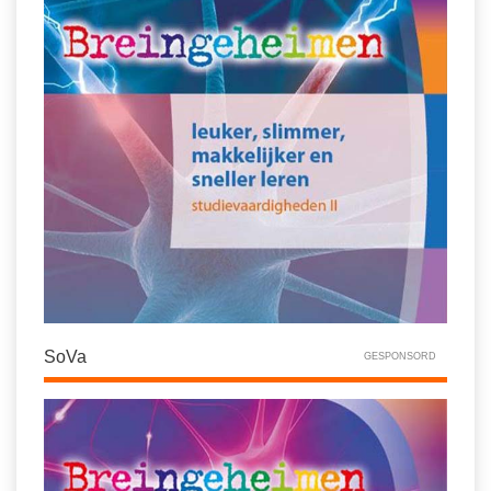
SoVa
GESPONSORD