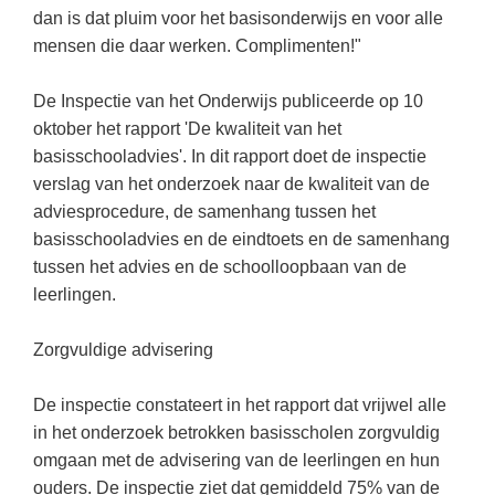
(hersen)onderzoek
dan is dat pluim voor het basisonderwijs en voor alle
Klassieke Talen
Meesterbaan onderwijsvacatures
mensen die daar werken. Complimenten!"
Letterkunde
LEERMETHODEN
De Inspectie van het Onderwijs publiceerde op 10
Levensbeschouwing
oktober het rapport 'De kwaliteit van het
Maatschappijleer
Biologie
basisschooladvies'. In dit rapport doet de inspectie
verslag van het onderzoek naar de kwaliteit van de
Muziek
Examentraining
adviesprocedure, de samenhang tussen het
Natuurkunde
Frans
basisschooladvies en de eindtoets en de samenhang
Nederlands
tussen het advies en de schoolloopbaan van de
Geschiedenis
leerlingen.
Rekenen / Wiskunde
Media
Scheikunde
Zorgvuldige advisering
Nederlands
Sociale vaardigheden
Rekenen
De inspectie constateert in het rapport dat vrijwel alle
Spaans
Sociale vaardigheden
in het onderzoek betrokken basisscholen zorgvuldig
omgaan met de advisering van de leerlingen en hun
Studievaardigheden
Studievaardigheden
ouders. De inspectie ziet dat gemiddeld 75% van de