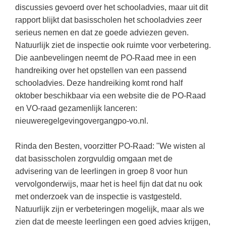
Kerst kleurplaten
Boek: Kleine werelden van het zonnestelsel
discussies gevoerd over het schooladvies, maar uit dit
Digitaal onderwijs
Lespakket ‘Circulaire Economie - van
Biologie
rapport blijkt dat basisscholen het schooladvies zeer
Leren met klassieke muziek
PUZZELS
verpakking tot nieuwe grondstof’
Cito toets
serieus nemen en dat ze goede adviezen geven.
Burgerschap
Lasermachine voor het onderwijs
Woordpuzzels
Gastles Zeebenen in de klas
Natuurlijk ziet de inspectie ook ruimte voor verbetering.
Eindexamens
Ckv
Lasergraaf
Die aanbevelingen neemt de PO-Raad mee in een
Kruiswoordpuzzels
Cursus Leer het heelal begrijpen
iPad scholen
handreiking over het opstellen van een passend
Duits
Onderwijs opleidingen
Van verdunningscalculator tot
LEUK IN DE KLAS
schooladvies. Deze handreiking komt rond half
practicumvoorbereiding: gratis online
NIEUWSARCHIEF
Economie
Gratis lesmateriaal Dove self-esteem
oktober beschikbaar via een website die de PO-Raad
hulpmiddelen voor science-docenten en
Raadsels
TOA's
Augustus 2026
en VO-raad gezamenlijk lanceren:
Engels
Ontdek Memo voor de onderbouw zelf!
Rebussen
nieuweregelgevingovergangpo-vo.nl.
DGM in de klas
Juli 2026
Filosofie
Maak uw leerlingen mediawijs!
Juni 2026
Frans
Rinda den Besten, voorzitter PO-Raad: "We wisten al
Rekentuin: altijd en overal rekenen oefenen
op je eigen niveau
dat basisscholen zorgvuldig omgaan met de
Mei 2026
Fries (Frysk)
advisering van de leerlingen in groep 8 voor hun
Taalzee: adaptief oefenen en toetsen
April 2026
Geschiedenis
vervolgonderwijs, maar het is heel fijn dat dat nu ook
Theater als middel voor het aanleren van
met onderzoek van de inspectie is vastgesteld.
Handelswetenschappen
sociale vaardigheden
Natuurlijk zijn er verbeteringen mogelijk, maar als we
Informatica
Lesmateriaal gebaseerd op
zien dat de meeste leerlingen een goed advies krijgen,