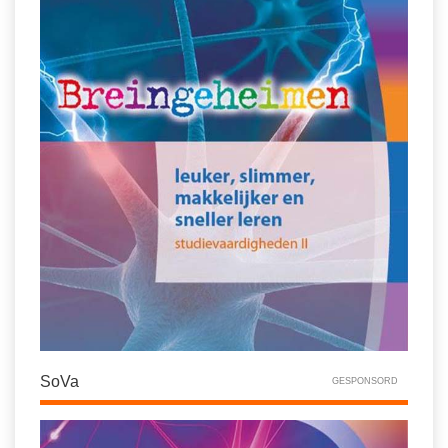
SoVa
GESPONSORD