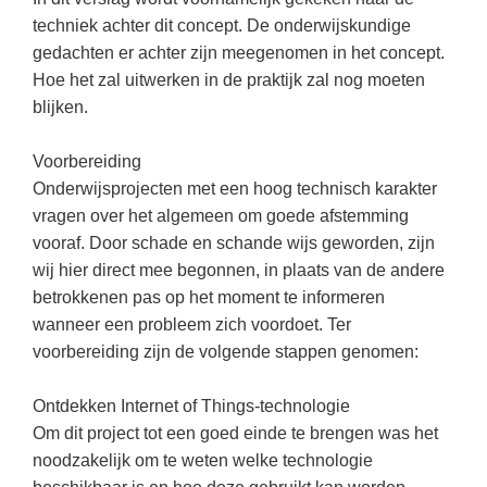
Techniek
Taalvaardigheden
techniek achter dit concept. De onderwijskundige
Topografie
gedachten er achter zijn meegenomen in het concept.
LESMATERIAAL
Hoe het zal uitwerken in de praktijk zal nog moeten
Verkeer
Beeldende Vorming
blijken.
Verzorging
Biologie
Voorbereiding
Geld PO
THEMA'S
Onderwijsprojecten met een hoog technisch karakter
Geld VO
vragen over het algemeen om goede afstemming
Budgetteren
vooraf. Door schade en schande wijs geworden, zijn
Geschiedenis
wij hier direct mee begonnen, in plaats van de andere
De boerderij
Maatschappijleer
betrokkenen pas op het moment te informeren
Duurzaamheid
wanneer een probleem zich voordoet. Ter
Orientatie
voorbereiding zijn de volgende stappen genomen:
Eerste wereldoorlog
Rekenen
Evolutieleer
Ontdekken Internet of Things-technologie
Sociale vaardigheden
Feest- en Gedenkdagen
Om dit project tot een goed einde te brengen was het
Taalvaardigheid
noodzakelijk om te weten welke technologie
Godsdienstonderwijs