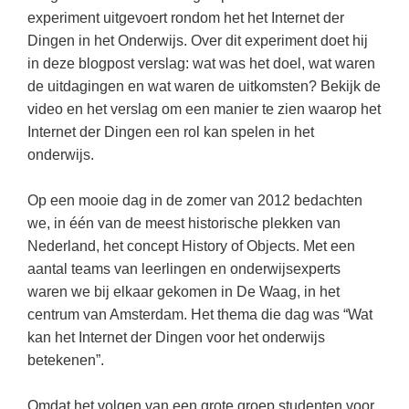
Kerst kleurplaten
Boek: Kleine werelden van het zonnestelsel
experiment uitgevoert rondom het het Internet der
Digitaal onderwijs
Lespakket ‘Circulaire Economie - van
Frans
(31)
Biologie
Leren met klassieke muziek
Dingen in het Onderwijs. Over dit experiment doet hij
PUZZELS
verpakking tot nieuwe grondstof’
Cito toets
in deze blogpost verslag: wat was het doel, wat waren
Techniek
(28)
Burgerschap
Lasermachine voor het onderwijs
Woordpuzzels
Gastles Zeebenen in de klas
de uitdagingen en wat waren de uitkomsten? Bekijk de
Eindexamens
Open vacature
(27)
Ckv
Lasergraaf
Kruiswoordpuzzels
video en het verslag om een manier te zien waarop het
Cursus Leer het heelal begrijpen
iPad scholen
Engels
(24)
Duits
Internet der Dingen een rol kan spelen in het
Onderwijs opleidingen
Van verdunningscalculator tot
LEUK IN DE KLAS
onderwijs.
practicumvoorbereiding: gratis online
NIEUWSARCHIEF
Duits
(21)
Economie
Gratis lesmateriaal Dove self-esteem
hulpmiddelen voor science-docenten en
Raadsels
TOA's
Augustus 2026
Lichamelijke opvoeding
(19)
Engels
Op een mooie dag in de zomer van 2012 bedachten
Ontdek Memo voor de onderbouw zelf!
Rebussen
DGM in de klas
we, in één van de meest historische plekken van
Juli 2026
Economie
(17)
Filosofie
Maak uw leerlingen mediawijs!
Nederland, het concept History of Objects. Met een
Juni 2026
Frans
VACATURES PER PLAATS
Rekentuin: altijd en overal rekenen oefenen
aantal teams van leerlingen en onderwijsexperts
op je eigen niveau
waren we bij elkaar gekomen in De Waag, in het
Mei 2026
Fries (Frysk)
Amsterdam
(66)
centrum van Amsterdam. Het thema die dag was “Wat
Taalzee: adaptief oefenen en toetsen
April 2026
Geschiedenis
Rotterdam
(64)
kan het Internet der Dingen voor het onderwijs
Theater als middel voor het aanleren van
betekenen”.
Handelswetenschappen
Almere
sociale vaardigheden
(49)
Informatica
Utrecht
Lesmateriaal gebaseerd op
(45)
Omdat het volgen van een grote groep studenten voor