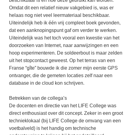
beschikbaar is en hoe deze gebruikt kan worden.
Vakoverstijgend
Kerstfeest
Omdat dit een relatief nieuw vakgebied is, was er
Verzorging
helaas nog niet veel leermateriaal beschikbaar.
Kinderboekenweek
Uiteindelijk heb ik één vrij compleet boek gevonden,
MEER...
Kleurplaten
dat een aanknopingspunt gaf om verder te werken.
AI voor het onderwijs
Uiteindelijk was het toch vooral een kwestie van het
Mediawijsheid
Kruiswoordpuzzels
doorzoeken van Internet, naar aanwijzingen en een
Nieuws
hoop experimenteren. De soldeerbout is maar zelden
Onderwijslonen
uit het stopcontact geweest. Op het terras van een
Onderwijsprijs
Vrijeschoolonderwijs
Franse “gîte” bouwde ik die zomer mijn eerste GPS
Ruimte
ontvanger, die de gemeten locaties zelf naar een
Montessori onderwijs
database in de cloud kon schrijven.
Schoolreisideeën
Jenaplanonderwijs
Schoolspullen
Betrekken van de collega’s
Daltononderwijs
Seizoenen
De docenten en directie van het LIFE College was
Schoolspullen
direct enthousiast over dit concept. Zeker in een groot
Seksualiteit
technieklokaal (bij LIFE College de omvang van een
Onderwijsvacatures
Sinterklaas
voetbalveld) is het handig om technische
Afscheidstekst collega