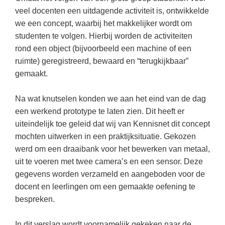
(hersen)onderzoek
Klassieke Talen
veel docenten een uitdagende activiteit is, ontwikkelde
Den Haag
(40)
Meesterbaan onderwijsvacatures
we een concept, waarbij het makkelijker wordt om
Dordrecht
(35)
Letterkunde
studenten te volgen. Hierbij worden de activiteiten
LEERMETHODEN
Zoetermeer
(18)
Levensbeschouwing
rond een object (bijvoorbeeld een machine of een
ruimte) geregistreerd, bewaard en “terugkijkbaar”
Eindhoven
(17)
Maatschappijleer
Biologie
gemaakt.
Haarlem
(16)
Muziek
Examentraining
Na wat knutselen konden we aan het eind van de dag
Alkmaar
(16)
Natuurkunde
Frans
een werkend prototype te laten zien. Dit heeft er
Nederlands
Geschiedenis
uiteindelijk toe geleid dat wij van Kennisnet dit concept
mochten uitwerken in een praktijksituatie. Gekozen
Rekenen / Wiskunde
Media
werd om een draaibank voor het bewerken van metaal,
Scheikunde
Nederlands
uit te voeren met twee camera’s en een sensor. Deze
gegevens worden verzameld en aangeboden voor de
Sociale vaardigheden
Rekenen
docent en leerlingen om een gemaakte oefening te
Spaans
Sociale vaardigheden
bespreken.
Studievaardigheden
Studievaardigheden
In dit verslag wordt voornamelijk gekeken naar de