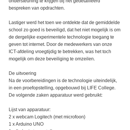
ondersteuning te krijgen bij het gedetailleerd
Spelletjes
Studieschuld & Hypotheek
bespreken van opdrachten.
Sprookjes
Middelbare school niveaus
Lastiger werd het toen we ontdekte dat de gemiddelde
Startpagina onderwijs
Studenten laptop
school zo goed is beveiligd, dat het niet mogelijk is om
Tweede Wereldoorlog
de dergelijke experimentele technologie toegang te
Docentenplein nieuwsbrief
geven tot internet. Door de medewerkers van onze
Nieuwsbrief archief
ICT-afdeling vroegtijdig te betrekken, was het toch
mogelijk om deze beveiliging te omzeilen.
Onderwijs CV
Schoolvakanties
De uitvoering
Na de voorbereidingen is de technologie uiteindelijk,
Huiswerkbegeleiding
in een proefopstelling, opgebouwd bij LIFE College.
Huiswerkbegeleider zoeken
De volgende zaken apparatuur werd gebruikt:
Huiswerkbegeleider worden
Lijst van apparatuur:
2 x webcam Logitech (met microfoon)
1 x Arduino UNO