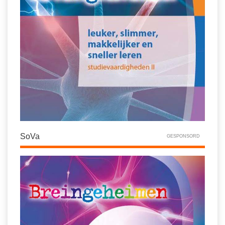
SoVa
GESPONSORD