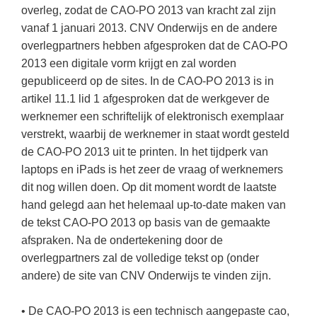
Kerst kleurplaten
Boek: Kleine werelden van het zonnestelsel
overleg, zodat de CAO-PO 2013 van kracht zal zijn
Digitaal onderwijs
Lespakket ‘Circulaire Economie - van
Frans
(22)
Biologie
vanaf 1 januari 2013. CNV Onderwijs en de andere
Leren met klassieke muziek
PUZZELS
verpakking tot nieuwe grondstof’
Cito toets
overlegpartners hebben afgesproken dat de CAO-PO
Engels
(17)
Burgerschap
Lasermachine voor het onderwijs
Woordpuzzels
Gastles Zeebenen in de klas
2013 een digitale vorm krijgt en zal worden
Eindexamens
Techniek
(16)
Ckv
Lasergraaf
gepubliceerd op de sites. In de CAO-PO 2013 is in
Kruiswoordpuzzels
Cursus Leer het heelal begrijpen
iPad scholen
artikel 11.1 lid 1 afgesproken dat de werkgever de
Open vacature
(16)
Duits
Onderwijs opleidingen
Van verdunningscalculator tot
LEUK IN DE KLAS
werknemer een schriftelijk of elektronisch exemplaar
practicumvoorbereiding: gratis online
NIEUWSARCHIEF
Duits
(14)
Economie
Gratis lesmateriaal Dove self-esteem
verstrekt, waarbij de werknemer in staat wordt gesteld
hulpmiddelen voor science-docenten en
Raadsels
TOA's
Augustus 2026
Lichamelijke opvoeding
de CAO-PO 2013 uit te printen. In het tijdperk van
(13)
Engels
Ontdek Memo voor de onderbouw zelf!
Rebussen
laptops en iPads is het zeer de vraag of werknemers
DGM in de klas
Juli 2026
Biologie
(12)
Filosofie
Maak uw leerlingen mediawijs!
dit nog willen doen. Op dit moment wordt de laatste
Juni 2026
Frans
hand gelegd aan het helemaal up-to-date maken van
VACATURES PER PLAATS
Rekentuin: altijd en overal rekenen oefenen
op je eigen niveau
de tekst CAO-PO 2013 op basis van de gemaakte
Mei 2026
Fries (Frysk)
Amsterdam
(56)
afspraken. Na de ondertekening door de
Taalzee: adaptief oefenen en toetsen
April 2026
Geschiedenis
Rotterdam
(42)
overlegpartners zal de volledige tekst op (onder
Theater als middel voor het aanleren van
andere) de site van CNV Onderwijs te vinden zijn.
Handelswetenschappen
Den Haag
sociale vaardigheden
(34)
Informatica
Utrecht
Lesmateriaal gebaseerd op
(26)
• De CAO-PO 2013 is een technisch aangepaste cao,