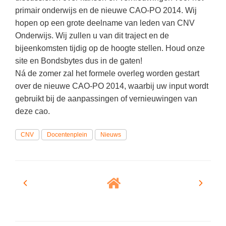
Vakoverstijgend
Kerstfeest
primair onderwijs en de nieuwe CAO-PO 2014. Wij
Verzorging
hopen op een grote deelname van leden van CNV
Kinderboekenweek
Onderwijs. Wij zullen u van dit traject en de
MEER...
Kleurplaten
bijeenkomsten tijdig op de hoogte stellen. Houd onze
AI voor het onderwijs
site en Bondsbytes dus in de gaten!
Mediawijsheid
Ná de zomer zal het formele overleg worden gestart
Kruiswoordpuzzels
Nieuws
over de nieuwe CAO-PO 2014, waarbij uw input wordt
Onderwijslonen
gebruikt bij de aanpassingen of vernieuwingen van
Onderwijsprijs
deze cao.
Vrijeschoolonderwijs
Ruimte
Montessori onderwijs
CNV
Docentenplein
Nieuws
Schoolreisideeën
Jenaplanonderwijs
Schoolspullen
Daltononderwijs
Seizoenen
Schoolspullen
Seksualiteit
Onderwijsvacatures
Sinterklaas
Afscheidstekst collega