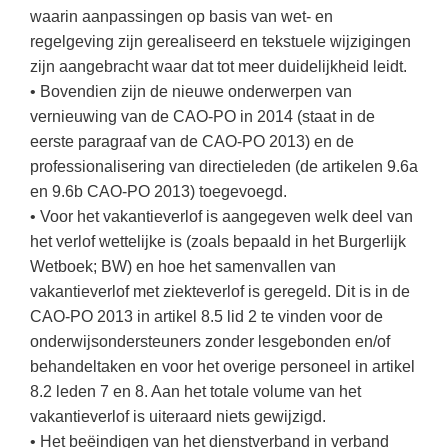
(hersen)onderzoek
waarin aanpassingen op basis van wet- en
Klassieke Talen
Almere
(23)
Meesterbaan onderwijsvacatures
regelgeving zijn gerealiseerd en tekstuele wijzigingen
Dordrecht
(20)
Letterkunde
zijn aangebracht waar dat tot meer duidelijkheid leidt.
LEERMETHODEN
• Bovendien zijn de nieuwe onderwerpen van
Eindhoven
(13)
Levensbeschouwing
vernieuwing van de CAO-PO in 2014 (staat in de
Zoetermeer
(13)
Maatschappijleer
Biologie
eerste paragraaf van de CAO-PO 2013) en de
Alkmaar
professionalisering van directieleden (de artikelen 9.6a
(10)
Muziek
Examentraining
en 9.6b CAO-PO 2013) toegevoegd.
Apeldoorn
(10)
Natuurkunde
Frans
• Voor het vakantieverlof is aangegeven welk deel van
Nederlands
het verlof wettelijke is (zoals bepaald in het Burgerlijk
Geschiedenis
Wetboek; BW) en hoe het samenvallen van
Rekenen / Wiskunde
Media
vakantieverlof met ziekteverlof is geregeld. Dit is in de
Scheikunde
CAO-PO 2013 in artikel 8.5 lid 2 te vinden voor de
Nederlands
onderwijsondersteuners zonder lesgebonden en/of
Sociale vaardigheden
Rekenen
behandeltaken en voor het overige personeel in artikel
Spaans
Sociale vaardigheden
8.2 leden 7 en 8. Aan het totale volume van het
vakantieverlof is uiteraard niets gewijzigd.
Studievaardigheden
Studievaardigheden
• Het beëindigen van het dienstverband in verband