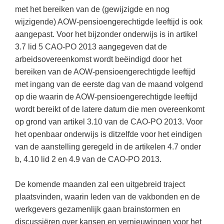
Techniek
Taalvaardigheden
met het bereiken van de (gewijzigde en nog
wijzigende) AOW-pensioengerechtigde leeftijd is ook
Topografie
LESMATERIAAL
aangepast. Voor het bijzonder onderwijs is in artikel
Verkeer
Beeldende Vorming
3.7 lid 5 CAO-PO 2013 aangegeven dat de
Verzorging
arbeidsovereenkomst wordt beëindigd door het
Biologie
bereiken van de AOW-pensioengerechtigde leeftijd
Geld PO
THEMA'S
met ingang van de eerste dag van de maand volgend
op die waarin de AOW-pensioengerechtigde leeftijd
Geld VO
Budgetteren
wordt bereikt of de latere datum die men overeenkomt
Geschiedenis
op grond van artikel 3.10 van de CAO-PO 2013. Voor
De boerderij
het openbaar onderwijs is ditzelfde voor het eindigen
Maatschappijleer
Duurzaamheid
van de aanstelling geregeld in de artikelen 4.7 onder
Orientatie
b, 4.10 lid 2 en 4.9 van de CAO-PO 2013.
Eerste wereldoorlog
Rekenen
Evolutieleer
De komende maanden zal een uitgebreid traject
Sociale vaardigheden
plaatsvinden, waarin leden van de vakbonden en de
Feest- en Gedenkdagen
Taalvaardigheid
werkgevers gezamenlijk gaan brainstormen en
Godsdienstonderwijs
discussiëren over kansen en vernieuwingen voor het