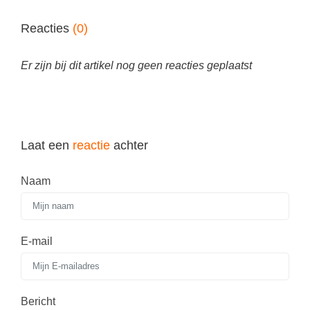
Spelletjes
Studieschuld & Hypotheek
Reacties
(0)
Sprookjes
Middelbare school niveaus
Startpagina onderwijs
Er zijn bij dit artikel nog geen reacties geplaatst
Studenten laptop
Tweede Wereldoorlog
Docentenplein nieuwsbrief
Nieuwsbrief archief
Onderwijs CV
Laat een
reactie
achter
Schoolvakanties
Naam
Huiswerkbegeleiding
Huiswerkbegeleider zoeken
E-mail
Huiswerkbegeleider worden
Bericht