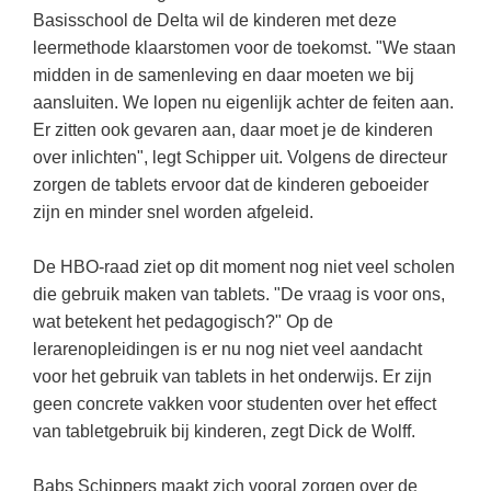
Techniek
Taalvaardigheden
Basisschool de Delta wil de kinderen met deze
leermethode klaarstomen voor de toekomst. "We staan
Topografie
LESMATERIAAL
midden in de samenleving en daar moeten we bij
Verkeer
Beeldende Vorming
aansluiten. We lopen nu eigenlijk achter de feiten aan.
Verzorging
Er zitten ook gevaren aan, daar moet je de kinderen
Biologie
over inlichten", legt Schipper uit. Volgens de directeur
Geld PO
THEMA'S
zorgen de tablets ervoor dat de kinderen geboeider
zijn en minder snel worden afgeleid.
Geld VO
Budgetteren
Geschiedenis
De HBO-raad ziet op dit moment nog niet veel scholen
De boerderij
die gebruik maken van tablets. "De vraag is voor ons,
Maatschappijleer
Duurzaamheid
wat betekent het pedagogisch?" Op de
Orientatie
lerarenopleidingen is er nu nog niet veel aandacht
Eerste wereldoorlog
Rekenen
voor het gebruik van tablets in het onderwijs. Er zijn
Evolutieleer
geen concrete vakken voor studenten over het effect
Sociale vaardigheden
van tabletgebruik bij kinderen, zegt Dick de Wolff.
Feest- en Gedenkdagen
Taalvaardigheid
Godsdienstonderwijs
Babs Schippers maakt zich vooral zorgen over de