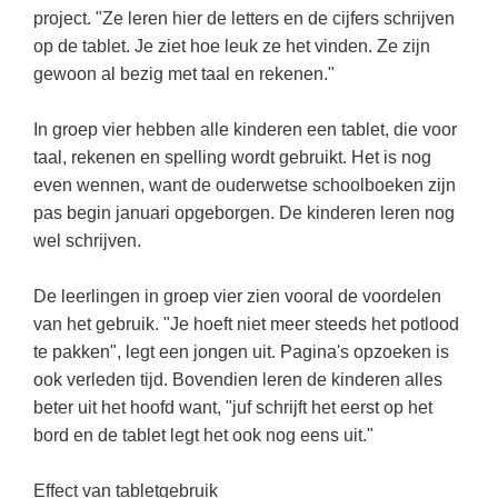
(hersen)onderzoek
project. "Ze leren hier de letters en de cijfers schrijven
Klassieke Talen
Almere
(23)
Meesterbaan onderwijsvacatures
op de tablet. Je ziet hoe leuk ze het vinden. Ze zijn
Dordrecht
(21)
Letterkunde
gewoon al bezig met taal en rekenen."
LEERMETHODEN
Zoetermeer
(13)
Levensbeschouwing
In groep vier hebben alle kinderen een tablet, die voor
Eindhoven
(13)
Maatschappijleer
Biologie
taal, rekenen en spelling wordt gebruikt. Het is nog
Amersfoort
even wennen, want de ouderwetse schoolboeken zijn
(11)
Muziek
Examentraining
pas begin januari opgeborgen. De kinderen leren nog
Lelystad
(10)
Natuurkunde
Frans
wel schrijven.
Nederlands
Geschiedenis
De leerlingen in groep vier zien vooral de voordelen
Rekenen / Wiskunde
Media
van het gebruik. "Je hoeft niet meer steeds het potlood
Scheikunde
te pakken", legt een jongen uit. Pagina's opzoeken is
Nederlands
ook verleden tijd. Bovendien leren de kinderen alles
Sociale vaardigheden
Rekenen
beter uit het hoofd want, "juf schrijft het eerst op het
Spaans
Sociale vaardigheden
bord en de tablet legt het ook nog eens uit."
Studievaardigheden
Studievaardigheden
Effect van tabletgebruik