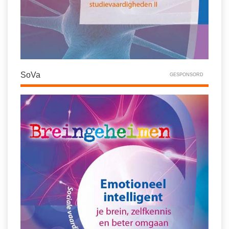
SoVa
GESPONSORD