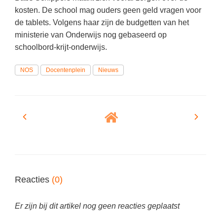
Vakoverstijgend
Kerstfeest
kosten. De school mag ouders geen geld vragen voor
Verzorging
de tablets. Volgens haar zijn de budgetten van het
Kinderboekenweek
ministerie van Onderwijs nog gebaseerd op
MEER...
Kleurplaten
schoolbord-krijt-onderwijs.
AI voor het onderwijs
Mediawijsheid
NOS
Docentenplein
Nieuws
Kruiswoordpuzzels
Nieuws
Onderwijslonen
Onderwijsprijs
Vrijeschoolonderwijs
Ruimte
Montessori onderwijs
Schoolreisideeën
Jenaplanonderwijs
Schoolspullen
Daltononderwijs
Seizoenen
Reacties
(0)
Schoolspullen
Seksualiteit
Onderwijsvacatures
Er zijn bij dit artikel nog geen reacties geplaatst
Sinterklaas
Afscheidstekst collega