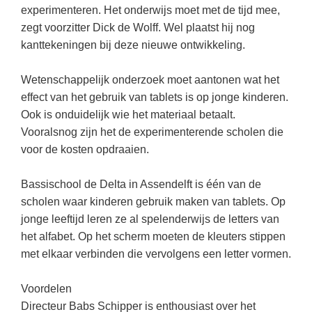
Kerst kleurplaten
Boek: Kleine werelden van het zonnestelsel
experimenteren. Het onderwijs moet met de tijd mee,
Digitaal onderwijs
Lespakket ‘Circulaire Economie - van
Frans
(22)
Biologie
zegt voorzitter Dick de Wolff. Wel plaatst hij nog
Leren met klassieke muziek
PUZZELS
verpakking tot nieuwe grondstof’
Cito toets
kanttekeningen bij deze nieuwe ontwikkeling.
Engels
(18)
Burgerschap
Lasermachine voor het onderwijs
Woordpuzzels
Gastles Zeebenen in de klas
Eindexamens
Techniek
(17)
Ckv
Lasergraaf
Wetenschappelijk onderzoek moet aantonen wat het
Kruiswoordpuzzels
Cursus Leer het heelal begrijpen
iPad scholen
effect van het gebruik van tablets is op jonge kinderen.
Open vacature
(16)
Duits
Onderwijs opleidingen
Van verdunningscalculator tot
LEUK IN DE KLAS
Ook is onduidelijk wie het materiaal betaalt.
practicumvoorbereiding: gratis online
NIEUWSARCHIEF
Duits
(15)
Economie
Gratis lesmateriaal Dove self-esteem
Vooralsnog zijn het de experimenterende scholen die
hulpmiddelen voor science-docenten en
Raadsels
TOA's
Augustus 2026
Lichamelijke opvoeding
voor de kosten opdraaien.
(13)
Engels
Ontdek Memo voor de onderbouw zelf!
Rebussen
DGM in de klas
Juli 2026
Economie
(12)
Filosofie
Maak uw leerlingen mediawijs!
Bassischool de Delta in Assendelft is één van de
Juni 2026
Frans
scholen waar kinderen gebruik maken van tablets. Op
VACATURES PER PLAATS
Rekentuin: altijd en overal rekenen oefenen
op je eigen niveau
jonge leeftijd leren ze al spelenderwijs de letters van
Mei 2026
Fries (Frysk)
Amsterdam
(56)
het alfabet. Op het scherm moeten de kleuters stippen
Taalzee: adaptief oefenen en toetsen
April 2026
Geschiedenis
Rotterdam
(42)
met elkaar verbinden die vervolgens een letter vormen.
Theater als middel voor het aanleren van
Handelswetenschappen
Den Haag
sociale vaardigheden
(34)
Voordelen
Informatica
Utrecht
Lesmateriaal gebaseerd op
(26)
Directeur Babs Schipper is enthousiast over het