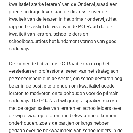
Kerst kleurplaten
Boek: Kleine werelden van het zonnestelsel
kwalitatief sterke leraren' van de Onderwijsraad een
Digitaal onderwijs
Lespakket ‘Circulaire Economie - van
Frans
(31)
Biologie
goede bijdrage levert aan de discussie over de
Leren met klassieke muziek
PUZZELS
verpakking tot nieuwe grondstof’
Cito toets
kwaliteit van de leraren in het primair onderwijs.Het
Techniek
(28)
Burgerschap
Lasermachine voor het onderwijs
Woordpuzzels
Gastles Zeebenen in de klas
rapport bevestigt de visie van de PO-Raad dat de
Eindexamens
Open vacature
(27)
Ckv
Lasergraaf
kwaliteit van leraren, schoolleiders en
Kruiswoordpuzzels
Cursus Leer het heelal begrijpen
iPad scholen
schoolbestuurders het fundament vormen van goed
Engels
(24)
Duits
Onderwijs opleidingen
Van verdunningscalculator tot
LEUK IN DE KLAS
onderwijs.
practicumvoorbereiding: gratis online
NIEUWSARCHIEF
Duits
(21)
Economie
Gratis lesmateriaal Dove self-esteem
hulpmiddelen voor science-docenten en
Raadsels
TOA's
Augustus 2026
Lichamelijke opvoeding
De komende tijd zet de PO-Raad extra in op het
(19)
Engels
Ontdek Memo voor de onderbouw zelf!
Rebussen
versterken en professionaliseren van het strategisch
DGM in de klas
Juli 2026
Economie
(17)
Filosofie
Maak uw leerlingen mediawijs!
personeelsbeleid in de sector, om schoolbesturen nog
Juni 2026
Frans
beter in de positie te brengen om kwalitatief goede
VACATURES PER PLAATS
Rekentuin: altijd en overal rekenen oefenen
op je eigen niveau
leraren te motiveren en te behouden voor de primair
Mei 2026
Fries (Frysk)
Amsterdam
(66)
onderwijs. De PO-Raad wil graag afspraken maken
Taalzee: adaptief oefenen en toetsen
April 2026
Geschiedenis
Rotterdam
(64)
met de organisaties van leraren en schoolleiders over
Theater als middel voor het aanleren van
de wijze waarop leraren hun bekwaamheid kunnen
Handelswetenschappen
Almere
sociale vaardigheden
(49)
onderhouden, zoals de partijen onlangs hebben
Informatica
Utrecht
Lesmateriaal gebaseerd op
(45)
gedaan over de bekwaamheid van schoolleiders in de