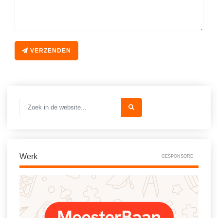
Spelletjes
Studieschuld & Hypotheek
Sprookjes
Middelbare school niveaus
Startpagina onderwijs
Studenten laptop
VERZENDEN
Tweede Wereldoorlog
Docentenplein nieuwsbrief
Nieuwsbrief archief
Onderwijs CV
Schoolvakanties
Huiswerkbegeleiding
Huiswerkbegeleider zoeken
Werk
GESPONSORD
Huiswerkbegeleider worden