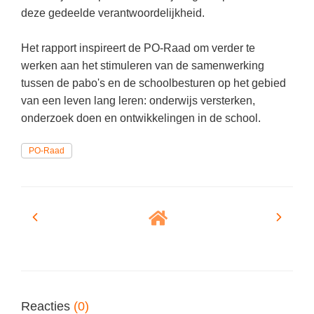
Techniek
Taalvaardigheden
deze gedeelde verantwoordelijkheid.
Topografie
LESMATERIAAL
Het rapport inspireert de PO-Raad om verder te
Verkeer
Beeldende Vorming
werken aan het stimuleren van de samenwerking
Verzorging
tussen de pabo's en de schoolbesturen op het gebied
Biologie
van een leven lang leren: onderwijs versterken,
Geld PO
THEMA'S
onderzoek doen en ontwikkelingen in de school.
Geld VO
Budgetteren
PO-Raad
Geschiedenis
De boerderij
Maatschappijleer
Duurzaamheid
Orientatie
Eerste wereldoorlog
Rekenen
Evolutieleer
Sociale vaardigheden
Feest- en Gedenkdagen
Taalvaardigheid
Godsdienstonderwijs
Reacties
(0)