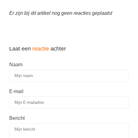
Vakoverstijgend
Kerstfeest
Verzorging
Er zijn bij dit artikel nog geen reacties geplaatst
Kinderboekenweek
MEER...
Kleurplaten
AI voor het onderwijs
Mediawijsheid
Kruiswoordpuzzels
Laat een
reactie
achter
Nieuws
Onderwijslonen
Onderwijsprijs
Naam
Vrijeschoolonderwijs
Ruimte
Montessori onderwijs
Schoolreisideeën
Jenaplanonderwijs
E-mail
Schoolspullen
Daltononderwijs
Seizoenen
Schoolspullen
Bericht
Seksualiteit
Onderwijsvacatures
Sinterklaas
Afscheidstekst collega