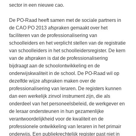
(hersen)onderzoek
sector in een nieuwe cao.
Klassieke Talen
Den Haag
(40)
Meesterbaan onderwijsvacatures
Dordrecht
(35)
Letterkunde
De PO-Raad heeft samen met de sociale partners in
LEERMETHODEN
de CAO PO 2013 afspraken gemaakt over het
Zoetermeer
(18)
Levensbeschouwing
faciliteren van de professionalisering van
Eindhoven
(17)
Maatschappijleer
Biologie
schoolleiders en het verplicht stellen van de registratie
Haarlem
van schoolleiders in het schoolleidersregister. De kern
(16)
Muziek
Examentraining
van de afspraken is dat de professionalisering
Alkmaar
(16)
Natuurkunde
Frans
bijdraagt aan de schoolontwikkeling en de
Nederlands
onderwijskwaliteit in de school. De PO-Raad wil op
Geschiedenis
dezelfde wijze afspraken maken over de
Rekenen / Wiskunde
Media
professionalisering van leraren. De registers kunnen
Scheikunde
dan een werkelijk zinvol instrument zijn, die als
Nederlands
onderdeel van het personeelsbeleid, de werkgever en
Sociale vaardigheden
Rekenen
de leraar ondersteunen in hun gezamenlijke
Spaans
Sociale vaardigheden
verantwoordelijkheid voor de kwaliteit en de
professionele ontwikkeling van leraren in het primair
Studievaardigheden
Studievaardigheden
onderwijs. Een publiekrechtelijk register past niet in