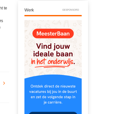
t te
Werk
GESPONSORD
rs
n