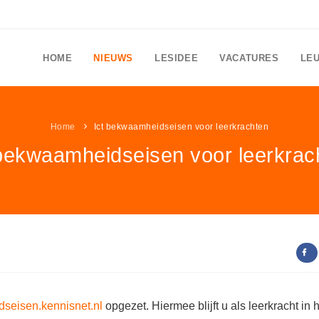
HOME
NIEUWS
LESIDEE
VACATURES
LE
Home
Ict bekwaamheidseisen voor leerkrachten
 bekwaamheidseisen voor leerkrac
seisen.kennisnet.nl
opgezet. Hiermee blijft u als leerkracht in 