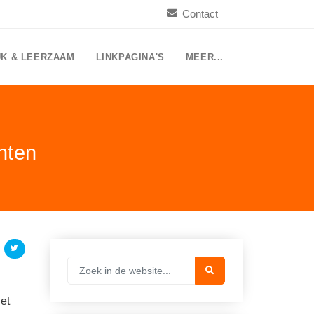
Contact
UK & LEERZAAM
LINKPAGINA'S
MEER...
hten
het