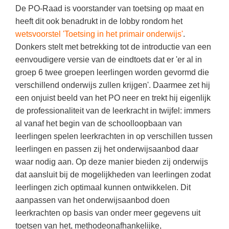
(hersen)onderzoek
De PO-Raad is voorstander van toetsing op maat en
Klassieke Talen
Meesterbaan onderwijsvacatures
heeft dit ook benadrukt in de lobby rondom het
Letterkunde
wetsvoorstel 'Toetsing in het primair onderwijs'
.
LEERMETHODEN
Donkers stelt met betrekking tot de introductie van een
Levensbeschouwing
eenvoudigere versie van de eindtoets dat er 'er al in
Maatschappijleer
Biologie
groep 6 twee groepen leerlingen worden gevormd die
verschillend onderwijs zullen krijgen'. Daarmee zet hij
Muziek
Examentraining
een onjuist beeld van het PO neer en trekt hij eigenlijk
Natuurkunde
Frans
de professionaliteit van de leerkracht in twijfel: immers
Nederlands
al vanaf het begin van de schoolloopbaan van
Geschiedenis
leerlingen spelen leerkrachten in op verschillen tussen
Rekenen / Wiskunde
Media
leerlingen en passen zij het onderwijsaanbod daar
Scheikunde
waar nodig aan. Op deze manier bieden zij onderwijs
Nederlands
dat aansluit bij de mogelijkheden van leerlingen zodat
Sociale vaardigheden
Rekenen
leerlingen zich optimaal kunnen ontwikkelen. Dit
Spaans
Sociale vaardigheden
aanpassen van het onderwijsaanbod doen
leerkrachten op basis van onder meer gegevens uit
Studievaardigheden
Studievaardigheden
toetsen van het, methodeonafhankelijke,