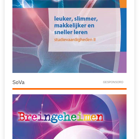
SoVa
GESPONSORD