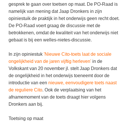
Kerst kleurplaten
Boek: Kleine werelden van het zonnestelsel
gesprek te gaan over toetsen op maat. De PO-Raad is
Digitaal onderwijs
Lespakket ‘Circulaire Economie - van
Biologie
namelijk van mening dat Jaap Dronkers in zijn
Leren met klassieke muziek
PUZZELS
verpakking tot nieuwe grondstof’
Cito toets
opiniestuik de praktijk in het onderwijs geen recht doet.
Burgerschap
Lasermachine voor het onderwijs
Woordpuzzels
Gastles Zeebenen in de klas
De PO-Raad voert graag de discussie met de
Eindexamens
Ckv
Lasergraaf
betrokkenen, omdat de kwaliteit van het onderwijs niet
Kruiswoordpuzzels
Cursus Leer het heelal begrijpen
iPad scholen
gebaat is bij een welles-nietes-discussie.
Duits
Onderwijs opleidingen
Van verdunningscalculator tot
LEUK IN DE KLAS
practicumvoorbereiding: gratis online
NIEUWSARCHIEF
Economie
Gratis lesmateriaal Dove self-esteem
In zijn opiniestuk
hulpmiddelen voor science-docenten en
'Nieuwe Cito-toets laat de sociale
Raadsels
TOA's
Augustus 2026
ongelijkheid van de jaren vijftig herleven'
in de
Engels
Ontdek Memo voor de onderbouw zelf!
Rebussen
Volkskant van 20 november jl. stelt Jaap Dronkers dat
DGM in de klas
Juli 2026
Filosofie
Maak uw leerlingen mediawijs!
de ongelijkheid in het onderwijs toeneemt door de
Juni 2026
Frans
introductie van een
nieuwe, eenvoudigere toets naast
Rekentuin: altijd en overal rekenen oefenen
op je eigen niveau
de reguliere Cito
. Ook de verplaatsing van het
Mei 2026
Fries (Frysk)
afnamemoment van de toets draagt hier volgens
Taalzee: adaptief oefenen en toetsen
April 2026
Geschiedenis
Dronkers aan bij.
Theater als middel voor het aanleren van
Handelswetenschappen
sociale vaardigheden
Toetsing op maat
Informatica
Lesmateriaal gebaseerd op