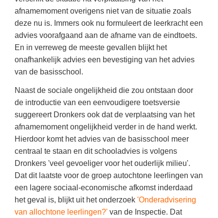
Spelletjes
afnamemoment overigens niet van de situatie zoals
Studieschuld & Hypotheek
Sprookjes
deze nu is. Immers ook nu formuleert de leerkracht een
Middelbare school niveaus
advies voorafgaand aan de afname van de eindtoets.
Startpagina onderwijs
En in verreweg de meeste gevallen blijkt het
Studenten laptop
Tweede Wereldoorlog
onafhankelijk advies een bevestiging van het advies
Docentenplein nieuwsbrief
van de basisschool.
Nieuwsbrief archief
Naast de sociale ongelijkheid die zou ontstaan door
Onderwijs CV
de introductie van een eenvoudigere toetsversie
suggereert Dronkers ook dat de verplaatsing van het
Schoolvakanties
afnamemoment ongelijkheid verder in de hand werkt.
Huiswerkbegeleiding
Hierdoor komt het advies van de basisschool meer
centraal te staan en dit schooladvies is volgens
Huiswerkbegeleider zoeken
Dronkers 'veel gevoeliger voor het ouderlijk milieu'.
Huiswerkbegeleider worden
Dat dit laatste voor de groep autochtone leerlingen van
een lagere sociaal-economische afkomst inderdaad
het geval is, blijkt uit het onderzoek
'Onderadvisering
van allochtone leerlingen?'
van de Inspectie. Dat