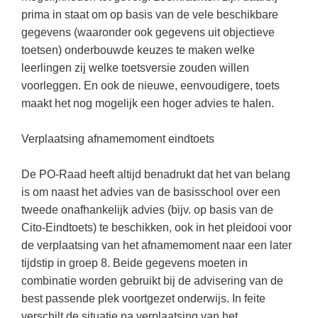
Vakoverstijgend
Kerstfeest
prima in staat om op basis van de vele beschikbare
Verzorging
gegevens (waaronder ook gegevens uit objectieve
Kinderboekenweek
toetsen) onderbouwde keuzes te maken welke
MEER...
Kleurplaten
leerlingen zij welke toetsversie zouden willen
AI voor het onderwijs
voorleggen. En ook de nieuwe, eenvoudigere, toets
Mediawijsheid
maakt het nog mogelijk een hoger advies te halen.
Kruiswoordpuzzels
Nieuws
Onderwijslonen
Verplaatsing afnamemoment eindtoets
Onderwijsprijs
Vrijeschoolonderwijs
Ruimte
De PO-Raad heeft altijd benadrukt dat het van belang
Montessori onderwijs
is om naast het advies van de basisschool over een
Schoolreisideeën
Jenaplanonderwijs
tweede onafhankelijk advies (bijv. op basis van de
Schoolspullen
Cito-Eindtoets) te beschikken, ook in het pleidooi voor
Daltononderwijs
de verplaatsing van het afnamemoment naar een later
Seizoenen
Schoolspullen
tijdstip in groep 8. Beide gegevens moeten in
Seksualiteit
combinatie worden gebruikt bij de advisering van de
Onderwijsvacatures
Sinterklaas
best passende plek voortgezet onderwijs. In feite
Afscheidstekst collega
verschilt de situatie na verplaatsing van het