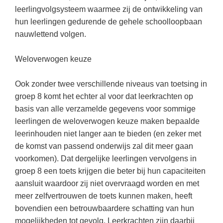
Techniek
Taalvaardigheden
leerlingvolgsysteem waarmee zij de ontwikkeling van
hun leerlingen gedurende de gehele schoolloopbaan
Topografie
LESMATERIAAL
nauwlettend volgen.
Verkeer
Beeldende Vorming
Verzorging
Weloverwogen keuze
Biologie
Geld PO
THEMA'S
Ook zonder twee verschillende niveaus van toetsing in
groep 8 komt het echter al voor dat leerkrachten op
Geld VO
Budgetteren
basis van alle verzamelde gegevens voor sommige
Geschiedenis
leerlingen de weloverwogen keuze maken bepaalde
De boerderij
leerinhouden niet langer aan te bieden (en zeker met
Maatschappijleer
Duurzaamheid
de komst van passend onderwijs zal dit meer gaan
Orientatie
voorkomen). Dat dergelijke leerlingen vervolgens in
Eerste wereldoorlog
Rekenen
groep 8 een toets krijgen die beter bij hun capaciteiten
Evolutieleer
aansluit waardoor zij niet overvraagd worden en met
Sociale vaardigheden
meer zelfvertrouwen de toets kunnen maken, heeft
Feest- en Gedenkdagen
Taalvaardigheid
bovendien een betrouwbaardere schatting van hun
Godsdienstonderwijs
mogelijkheden tot gevolg. Leerkrachten zijn daarbij