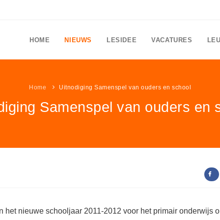
HOME
NIEUWS
LESIDEE
VACATURES
LE
Home
Uitnodiging Samenspel van ouders en school
diging Samenspel van ouders en 
an het nieuwe schooljaar 2011-2012 voor het primair onderwijs 