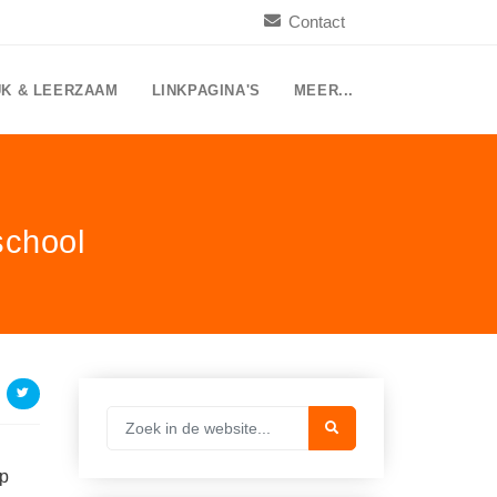
Contact
UK & LEERZAAM
LINKPAGINA'S
MEER...
school
op