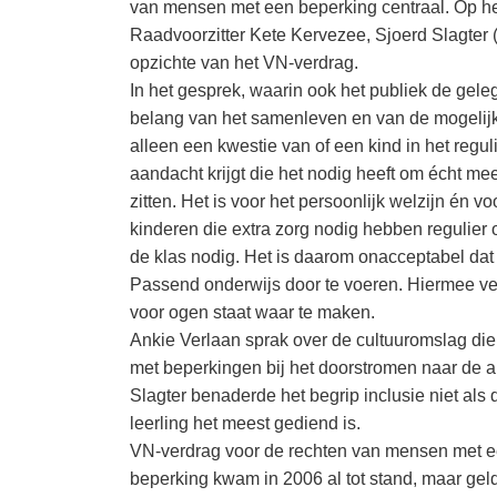
van mensen met een beperking centraal. Op het
Raadvoorzitter Kete Kervezee, Sjoerd Slagter 
opzichte van het VN-verdrag.
In het gesprek, waarin ook het publiek de ge
belang van het samenleven en van de mogelijkhe
alleen een kwestie van of een kind in het regu
aandacht krijgt die het nodig heeft om écht me
zitten. Het is voor het persoonlijk welzijn én v
kinderen die extra zorg nodig hebben regulier o
de klas nodig. Het is daarom onacceptabel dat
Passend onderwijs door te voeren. Hiermee verd
voor ogen staat waar te maken.
Ankie Verlaan sprak over de cultuuromslag die
met beperkingen bij het doorstromen naar de a
Slagter benaderde het begrip inclusie niet als
leerling het meest gediend is.
VN-verdrag voor de rechten van mensen met e
beperking kwam in 2006 al tot stand, maar geld