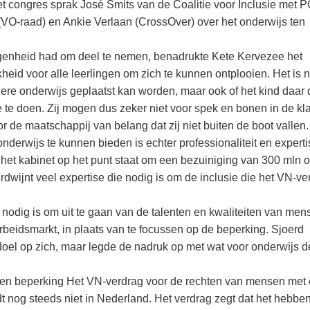
 congres sprak José Smits van de Coalitie voor Inclusie met P
(VO-raad) en Ankie Verlaan (CrossOver) over het onderwijs ten
legenheid had om deel te nemen, benadrukte Kete Kervezee het
id voor alle leerlingen om zich te kunnen ontplooien. Het is n
liere onderwijs geplaatst kan worden, maar ook of het kind daar 
e te doen. Zij mogen dus zeker niet voor spek en bonen in de kl
oor de maatschappij van belang dat zij niet buiten de boot vallen
nderwijs te kunnen bieden is echter professionaliteit en experti
 het kabinet op het punt staat om een bezuiniging van 300 mln 
wijnt veel expertise die nodig is om de inclusie die het VN-ve
 nodig is om uit te gaan van de talenten en kwaliteiten van men
rbeidsmarkt, in plaats van te focussen op de beperking. Sjoerd
 doel op zich, maar legde de nadruk op met wat voor onderwijs d
en beperking Het VN-verdrag voor de rechten van mensen met
t nog steeds niet in Nederland. Het verdrag zegt dat het hebbe