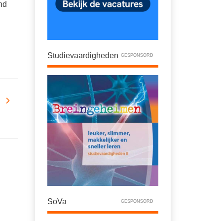
nd
.
Studievaardigheden
GESPONSORD
SoVa
GESPONSORD