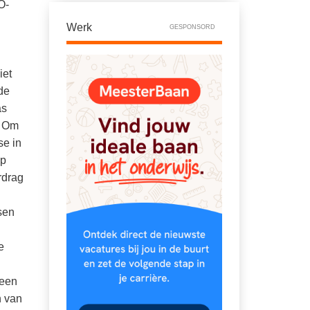
O-
Werk
GESPONSORD
iet
de
as
. Om
se in
op
rdrag
sen
e
 een
n van