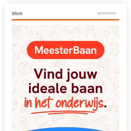
Spelletjes
Studieschuld & Hypotheek
Sprookjes
Werk
GESPONSORD
Middelbare school niveaus
Startpagina onderwijs
Studenten laptop
Tweede Wereldoorlog
Docentenplein nieuwsbrief
Nieuwsbrief archief
Onderwijs CV
Schoolvakanties
Huiswerkbegeleiding
Huiswerkbegeleider zoeken
Huiswerkbegeleider worden