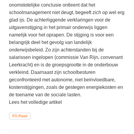
(hersen)onderzoek
onomstotelijke conclusie ontleent dat het
Klassieke Talen
Meesterbaan onderwijsvacatures
schoolmanagement niet deugt, begeeft zich op wel erg
Letterkunde
glad ijs. De achterliggende verklaringen voor de
LEERMETHODEN
uitgavenstijging in het primair onderwijs liggen
Levensbeschouwing
namelijk voor het oprapen. De stijging is voor een
Maatschappijleer
Biologie
belangrijk deel het gevolg van landelijk
onderwijsbeleid. Zo zijn achterstanden bij de
Muziek
Examentraining
salarissen ingelopen (commissie Van Rijn, convenant
Natuurkunde
Frans
Leerkracht) en is de groepsgrootte in de onderbouw
Nederlands
verkleind. Daarnaast zijn schoolbesturen
Geschiedenis
geconfronteerd met autonome, niet beïnvloedbare,
Rekenen / Wiskunde
Media
kostenstijgingen, zoals de gestegen energiekosten en
Scheikunde
de toename van de sociale lasten.
Nederlands
Lees het volledige artikel
Sociale vaardigheden
Rekenen
Spaans
PO-Raad
Sociale vaardigheden
Studievaardigheden
Studievaardigheden