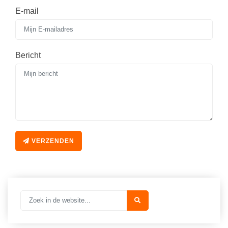
Vakoverstijgend
Kerstfeest
E-mail
Verzorging
Kinderboekenweek
MEER...
Kleurplaten
Bericht
AI voor het onderwijs
Mediawijsheid
Kruiswoordpuzzels
Nieuws
Onderwijslonen
Onderwijsprijs
Vrijeschoolonderwijs
Ruimte
Montessori onderwijs
Schoolreisideeën
VERZENDEN
Jenaplanonderwijs
Schoolspullen
Daltononderwijs
Seizoenen
Schoolspullen
Seksualiteit
Onderwijsvacatures
Sinterklaas
Afscheidstekst collega