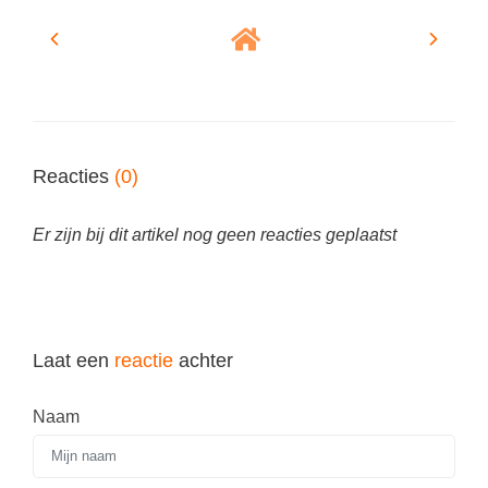
Techniek
Taalvaardigheden
Topografie
LESMATERIAAL
Verkeer
Beeldende Vorming
Verzorging
Biologie
Reacties
(0)
Geld PO
THEMA'S
Geld VO
Er zijn bij dit artikel nog geen reacties geplaatst
Budgetteren
Geschiedenis
De boerderij
Maatschappijleer
Duurzaamheid
Orientatie
Eerste wereldoorlog
Laat een
reactie
achter
Rekenen
Evolutieleer
Sociale vaardigheden
Naam
Feest- en Gedenkdagen
Taalvaardigheid
Godsdienstonderwijs