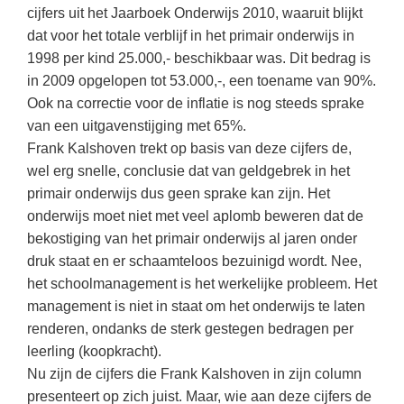
Kerst kleurplaten
Boek: Kleine werelden van het zonnestelsel
cijfers uit het Jaarboek Onderwijs 2010, waaruit blijkt
Digitaal onderwijs
Lespakket ‘Circulaire Economie - van
Biologie
dat voor het totale verblijf in het primair onderwijs in
Leren met klassieke muziek
PUZZELS
verpakking tot nieuwe grondstof’
Cito toets
1998 per kind 25.000,- beschikbaar was. Dit bedrag is
Burgerschap
Lasermachine voor het onderwijs
Woordpuzzels
Gastles Zeebenen in de klas
in 2009 opgelopen tot 53.000,-, een toename van 90%.
Eindexamens
Ckv
Lasergraaf
Ook na correctie voor de inflatie is nog steeds sprake
Kruiswoordpuzzels
Cursus Leer het heelal begrijpen
iPad scholen
van een uitgavenstijging met 65%.
Duits
Onderwijs opleidingen
Van verdunningscalculator tot
LEUK IN DE KLAS
Frank Kalshoven trekt op basis van deze cijfers de,
practicumvoorbereiding: gratis online
NIEUWSARCHIEF
Economie
Gratis lesmateriaal Dove self-esteem
wel erg snelle, conclusie dat van geldgebrek in het
hulpmiddelen voor science-docenten en
Raadsels
TOA's
Augustus 2026
primair onderwijs dus geen sprake kan zijn. Het
Engels
Ontdek Memo voor de onderbouw zelf!
Rebussen
onderwijs moet niet met veel aplomb beweren dat de
DGM in de klas
Juli 2026
Filosofie
Maak uw leerlingen mediawijs!
bekostiging van het primair onderwijs al jaren onder
Juni 2026
Frans
druk staat en er schaamteloos bezuinigd wordt. Nee,
Rekentuin: altijd en overal rekenen oefenen
op je eigen niveau
het schoolmanagement is het werkelijke probleem. Het
Mei 2026
Fries (Frysk)
management is niet in staat om het onderwijs te laten
Taalzee: adaptief oefenen en toetsen
April 2026
Geschiedenis
renderen, ondanks de sterk gestegen bedragen per
Theater als middel voor het aanleren van
leerling (koopkracht).
Handelswetenschappen
sociale vaardigheden
Nu zijn de cijfers die Frank Kalshoven in zijn column
Informatica
Lesmateriaal gebaseerd op
presenteert op zich juist. Maar, wie aan deze cijfers de