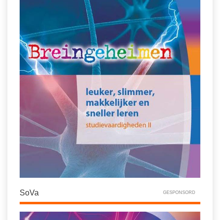
SoVa
GESPONSORD