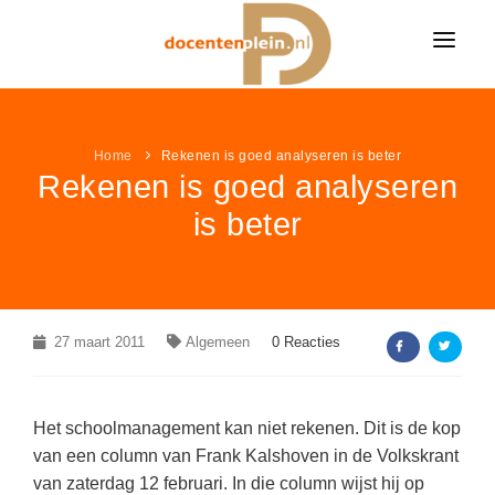
HOME
NIEUWS
Home
Rekenen is goed analyseren is beter
Rekenen is goed analyseren
ONDERWIJSNIEUWS
LESIDEE
is beter
Alle onderwijsnieuws
LESIDEE CATEGORIËN
VACATURES
Algemeen
Alle lesideeën
Bekijk alle onderwijsvacatures »
LEUK & LEERZAAM
Basisonderwijs
Algemeen
KLEURPLATEN
27 maart 2011
LINKPAGINA'S
Algemeen
0 Reacties
Voortgezet onderwijs
Basisonderwijs
VACATURES PER VAK
Alle kleurplaten
MEER...
Speciaal onderwijs
VAKKEN
Voortgezet onderwijs
VACATURES PER PLAATS
Boerderij kleurplaten
Het schoolmanagement kan niet rekenen. Dit is de kop
NIEUWSDOSSIER
Speciaal onderwijs
AANBIEDINGEN
Aardrijkskunde / ANW
van een column van Frank Kalshoven in de Volkskrant
Sprookjes kleurplaten
van zaterdag 12 februari. In die column wijst hij op
Pesten op school
LAATSTE LESIDEEËN
Bewegingsonderwijs