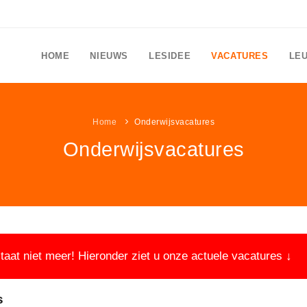
HOME
NIEUWS
LESIDEE
VACATURES
LE
Home
Onderwijsvacatures
Onderwijsvacatures
aat niet meer! Hieronder ziet u onze actuele vacatures ↓
s