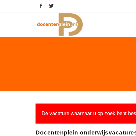
De vacature waarnaar u op zoek bent best
Docentenplein onderwijsvacature