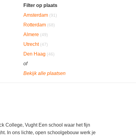
Filter op plaats
Amsterdam
(91)
Rotterdam
(68)
Almere
(49)
Utrecht
(47)
Den Haag
(46)
of
Bekijk alle plaatsen
ick College, Vught Een school waar het fijn
ght. In ons lichte, open schoolgebouw werk je