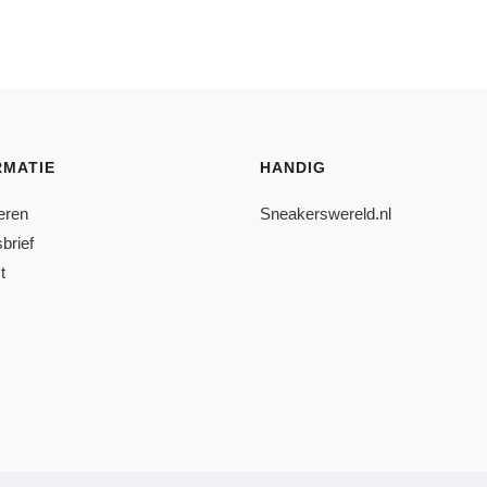
RMATIE
HANDIG
eren
Sneakerswereld.nl
brief
t