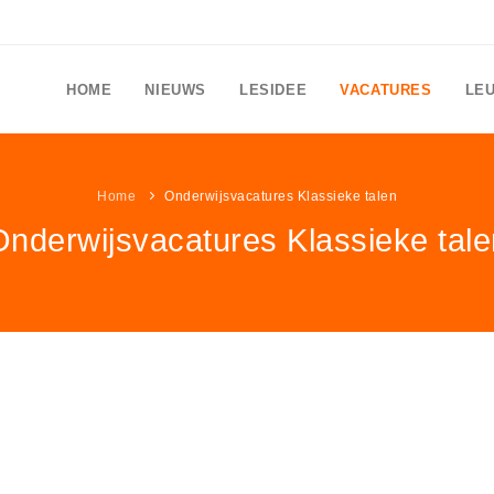
HOME
NIEUWS
LESIDEE
VACATURES
LE
Home
Onderwijsvacatures Klassieke talen
Onderwijsvacatures Klassieke tale