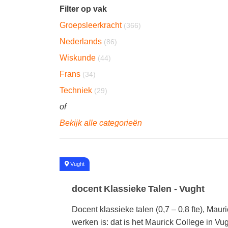
Filter op vak
Groepsleerkracht
(366)
Nederlands
(86)
Wiskunde
(44)
Frans
(34)
Techniek
(29)
of
Bekijk alle categorieën
#
Vught
docent Klassieke Talen - Vught
Docent klassieke talen (0,7 – 0,8 fte), Maur
werken is: dat is het Maurick College in Vu