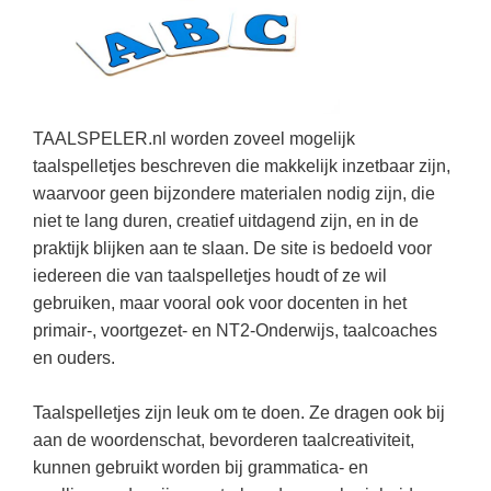
Kerst kleurplaten
Boek: Kleine werelden van het zonnestelsel
Digitaal onderwijs
Lespakket ‘Circulaire Economie - van
Frans
(22)
Biologie
Leren met klassieke muziek
PUZZELS
verpakking tot nieuwe grondstof’
Cito toets
Engels
(18)
Burgerschap
Lasermachine voor het onderwijs
Woordpuzzels
Gastles Zeebenen in de klas
Eindexamens
Techniek
(17)
Ckv
Lasergraaf
Kruiswoordpuzzels
Cursus Leer het heelal begrijpen
TAALSPELER.nl worden zoveel mogelijk
iPad scholen
Open vacature
(16)
Duits
Onderwijs opleidingen
taalspelletjes beschreven die makkelijk inzetbaar zijn,
Van verdunningscalculator tot
LEUK IN DE KLAS
practicumvoorbereiding: gratis online
NIEUWSARCHIEF
waarvoor geen bijzondere materialen nodig zijn, die
Duits
(15)
Economie
Gratis lesmateriaal Dove self-esteem
hulpmiddelen voor science-docenten en
Raadsels
niet te lang duren, creatief uitdagend zijn, en in de
TOA's
Augustus 2026
Lichamelijke opvoeding
(13)
Engels
Ontdek Memo voor de onderbouw zelf!
praktijk blijken aan te slaan. De site is bedoeld voor
Rebussen
DGM in de klas
Juli 2026
Economie
(12)
iedereen die van taalspelletjes houdt of ze wil
Filosofie
Maak uw leerlingen mediawijs!
gebruiken, maar vooral ook voor docenten in het
Juni 2026
Frans
VACATURES PER PLAATS
Rekentuin: altijd en overal rekenen oefenen
primair-, voortgezet- en NT2-Onderwijs, taalcoaches
op je eigen niveau
Mei 2026
Fries (Frysk)
Amsterdam
en ouders.
(56)
Taalzee: adaptief oefenen en toetsen
April 2026
Geschiedenis
Rotterdam
(42)
Taalspelletjes zijn leuk om te doen. Ze dragen ook bij
Theater als middel voor het aanleren van
Handelswetenschappen
Den Haag
sociale vaardigheden
(34)
aan de woordenschat, bevorderen taalcreativiteit,
kunnen gebruikt worden bij grammatica- en
Informatica
Utrecht
Lesmateriaal gebaseerd op
(26)