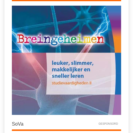
SoVa
GESPONSORD