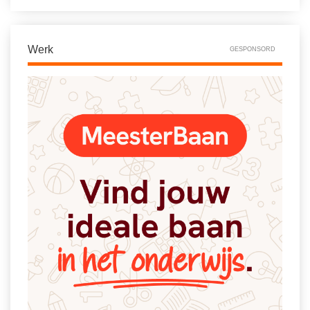
Spelletjes
Studieschuld & Hypotheek
Sprookjes
Middelbare school niveaus
Werk
GESPONSORD
Startpagina onderwijs
Studenten laptop
Tweede Wereldoorlog
Docentenplein nieuwsbrief
Nieuwsbrief archief
Onderwijs CV
Schoolvakanties
Huiswerkbegeleiding
Huiswerkbegeleider zoeken
Huiswerkbegeleider worden