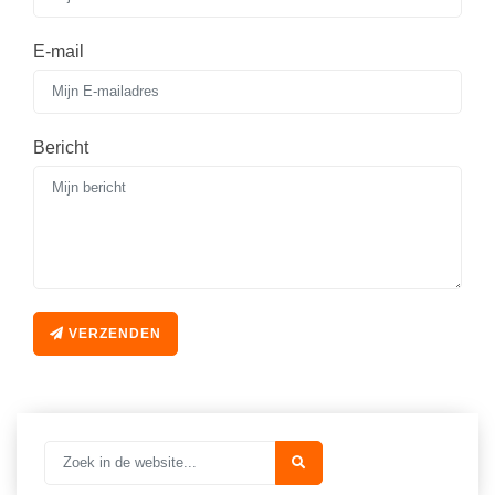
Vakoverstijgend
Kerstfeest
Verzorging
E-mail
Kinderboekenweek
MEER...
Kleurplaten
AI voor het onderwijs
Mediawijsheid
Bericht
Kruiswoordpuzzels
Nieuws
Onderwijslonen
Onderwijsprijs
Vrijeschoolonderwijs
Ruimte
Montessori onderwijs
Schoolreisideeën
Jenaplanonderwijs
VERZENDEN
Schoolspullen
Daltononderwijs
Seizoenen
Schoolspullen
Seksualiteit
Onderwijsvacatures
Sinterklaas
Afscheidstekst collega