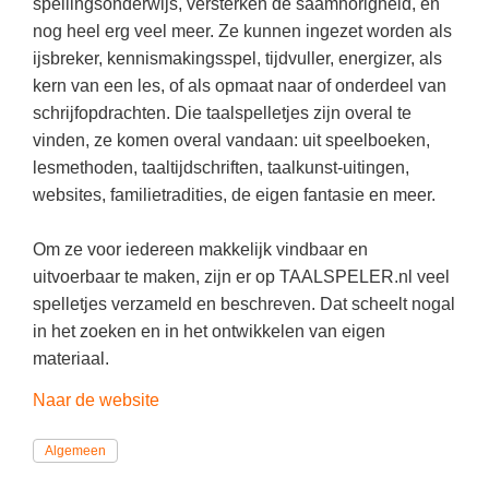
(hersen)onderzoek
spellingsonderwijs, versterken de saamhorigheid, en
Klassieke Talen
Almere
(23)
nog heel erg veel meer. Ze kunnen ingezet worden als
Meesterbaan onderwijsvacatures
ijsbreker, kennismakingsspel, tijdvuller, energizer, als
Dordrecht
(21)
Letterkunde
kern van een les, of als opmaat naar of onderdeel van
LEERMETHODEN
Eindhoven
(13)
Levensbeschouwing
schrijfopdrachten. Die taalspelletjes zijn overal te
vinden, ze komen overal vandaan: uit speelboeken,
Zoetermeer
(13)
Maatschappijleer
Biologie
lesmethoden, taaltijdschriften, taalkunst-uitingen,
Amersfoort
(11)
Muziek
Examentraining
websites, familietradities, de eigen fantasie en meer.
Apeldoorn
(10)
Natuurkunde
Frans
Om ze voor iedereen makkelijk vindbaar en
Nederlands
Geschiedenis
uitvoerbaar te maken, zijn er op TAALSPELER.nl veel
Rekenen / Wiskunde
spelletjes verzameld en beschreven. Dat scheelt nogal
Media
in het zoeken en in het ontwikkelen van eigen
Scheikunde
Nederlands
materiaal.
Sociale vaardigheden
Rekenen
Naar de website
Spaans
Sociale vaardigheden
Algemeen
Studievaardigheden
Studievaardigheden