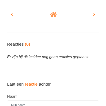
Techniek
Taalvaardigheden
Topografie
LESMATERIAAL
Verkeer
Beeldende Vorming
Verzorging
Biologie
Geld PO
THEMA'S
Reacties
(0)
Geld VO
Budgetteren
Geschiedenis
Er zijn bij dit lesidee nog geen reacties geplaatst
De boerderij
Maatschappijleer
Duurzaamheid
Orientatie
Eerste wereldoorlog
Rekenen
Laat een
reactie
achter
Evolutieleer
Sociale vaardigheden
Feest- en Gedenkdagen
Naam
Taalvaardigheid
Godsdienstonderwijs