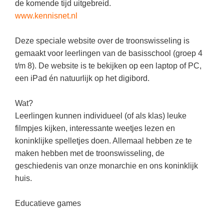
Kerst kleurplaten
Boek: Kleine werelden van het zonnestelsel
de komende tijd uitgebreid.
Digitaal onderwijs
www.kennisnet.nl
Lespakket ‘Circulaire Economie - van
Frans
(31)
Biologie
Leren met klassieke muziek
PUZZELS
verpakking tot nieuwe grondstof’
Cito toets
Techniek
(28)
Burgerschap
Lasermachine voor het onderwijs
Deze speciale website over de troonswisseling is
Woordpuzzels
Gastles Zeebenen in de klas
Eindexamens
Open vacature
gemaakt voor leerlingen van de basisschool (groep 4
(27)
Ckv
Lasergraaf
Kruiswoordpuzzels
Cursus Leer het heelal begrijpen
t/m 8). De website is te bekijken op een laptop of PC,
iPad scholen
Engels
(24)
Duits
Onderwijs opleidingen
een iPad én natuurlijk op het digibord.
Van verdunningscalculator tot
LEUK IN DE KLAS
practicumvoorbereiding: gratis online
NIEUWSARCHIEF
Duits
(21)
Economie
Gratis lesmateriaal Dove self-esteem
hulpmiddelen voor science-docenten en
Raadsels
TOA's
Wat?
Augustus 2026
Lichamelijke opvoeding
(19)
Engels
Ontdek Memo voor de onderbouw zelf!
Rebussen
Leerlingen kunnen individueel (of als klas) leuke
DGM in de klas
Juli 2026
Economie
(17)
Filosofie
filmpjes kijken, interessante weetjes lezen en
Maak uw leerlingen mediawijs!
koninklijke spelletjes doen. Allemaal hebben ze te
Juni 2026
Frans
VACATURES PER PLAATS
Rekentuin: altijd en overal rekenen oefenen
maken hebben met de troonswisseling, de
op je eigen niveau
Mei 2026
Fries (Frysk)
Amsterdam
(66)
geschiedenis van onze monarchie en ons koninklijk
Taalzee: adaptief oefenen en toetsen
April 2026
huis.
Geschiedenis
Rotterdam
(64)
Theater als middel voor het aanleren van
Handelswetenschappen
Almere
sociale vaardigheden
(49)
Educatieve games
Informatica
Utrecht
Lesmateriaal gebaseerd op
(45)