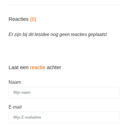
Techniek
Taalvaardigheden
Topografie
LESMATERIAAL
Reacties
(0)
Verkeer
Beeldende Vorming
Verzorging
Er zijn bij dit lesidee nog geen reacties geplaatst
Biologie
Geld PO
THEMA'S
Geld VO
Budgetteren
Geschiedenis
Laat een
reactie
achter
De boerderij
Maatschappijleer
Naam
Duurzaamheid
Orientatie
Eerste wereldoorlog
Rekenen
Evolutieleer
E-mail
Sociale vaardigheden
Feest- en Gedenkdagen
Taalvaardigheid
Godsdienstonderwijs