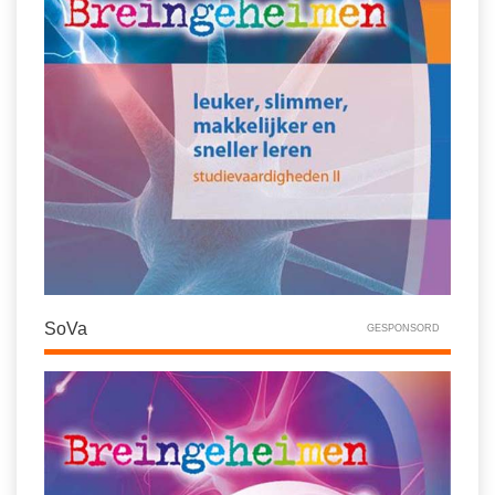
SoVa
GESPONSORD