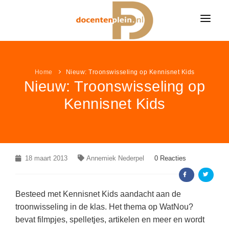
HOME
NIEUWS
Home
Nieuw: Troonswisseling op Kennisnet Kids
Nieuw: Troonswisseling op
ONDERWIJSNIEUWS
LESIDEE
Kennisnet Kids
Alle onderwijsnieuws
LESIDEE CATEGORIËN
VACATURES
Algemeen
Alle lesideeën
Bekijk alle onderwijsvacatures »
LEUK & LEERZAAM
Basisonderwijs
Algemeen
KLEURPLATEN
18 maart 2013
LINKPAGINA'S
Annemiek Nederpel
0 Reacties
Voortgezet onderwijs
Basisonderwijs
VACATURES PER VAK
Alle kleurplaten
MEER...
Speciaal onderwijs
VAKKEN
Voortgezet onderwijs
Groepsleerkracht
(337)
Besteed met Kennisnet Kids aandacht aan de
Boerderij kleurplaten
NIEUWSDOSSIER
troonwisseling in de klas. Het thema op WatNou?
Speciaal onderwijs
AANBIEDINGEN
Nederlands
(77)
Aardrijkskunde / ANW
Sprookjes kleurplaten
bevat filmpjes, spelletjes, artikelen en meer en wordt
Pesten op school
LAATSTE LESIDEEËN
Wiskunde
(41)
Bewegingsonderwijs