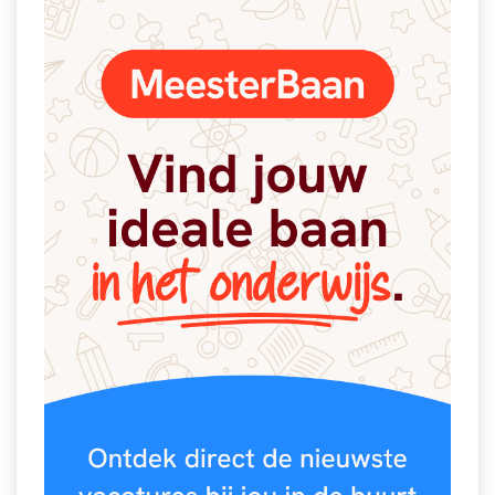
Spelletjes
Studieschuld & Hypotheek
Sprookjes
Middelbare school niveaus
Startpagina onderwijs
Studenten laptop
Tweede Wereldoorlog
Docentenplein nieuwsbrief
Nieuwsbrief archief
Onderwijs CV
Schoolvakanties
Huiswerkbegeleiding
Huiswerkbegeleider zoeken
Huiswerkbegeleider worden