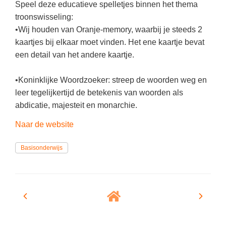
(hersen)onderzoek
Speel deze educatieve spelletjes binnen het thema
Klassieke Talen
Den Haag
(40)
troonswisseling:
Meesterbaan onderwijsvacatures
Dordrecht
•Wij houden van Oranje-memory, waarbij je steeds 2
(35)
Letterkunde
kaartjes bij elkaar moet vinden. Het ene kaartje bevat
LEERMETHODEN
Zoetermeer
(18)
Levensbeschouwing
een detail van het andere kaartje.
Eindhoven
(17)
Maatschappijleer
Biologie
•Koninklijke Woordzoeker: streep de woorden weg en
Haarlem
(16)
Muziek
Examentraining
leer tegelijkertijd de betekenis van woorden als
Alkmaar
(16)
Natuurkunde
abdicatie, majesteit en monarchie.
Frans
Nederlands
Geschiedenis
Naar de website
Rekenen / Wiskunde
Media
Basisonderwijs
Scheikunde
Nederlands
Sociale vaardigheden
Rekenen
Spaans
Sociale vaardigheden
Studievaardigheden
Studievaardigheden