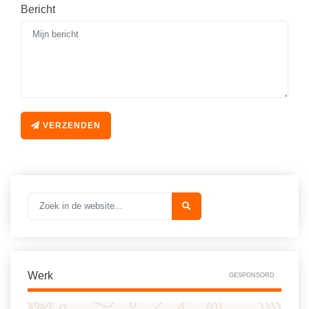
Vakoverstijgend
Bericht
Kerstfeest
Verzorging
Kinderboekenweek
MEER...
Kleurplaten
AI voor het onderwijs
Mediawijsheid
Kruiswoordpuzzels
Nieuws
VERZENDEN
Onderwijslonen
Onderwijsprijs
Vrijeschoolonderwijs
Ruimte
Montessori onderwijs
Schoolreisideeën
Jenaplanonderwijs
Schoolspullen
Daltononderwijs
Seizoenen
Schoolspullen
Seksualiteit
Werk
Onderwijsvacatures
GESPONSORD
Sinterklaas
Afscheidstekst collega