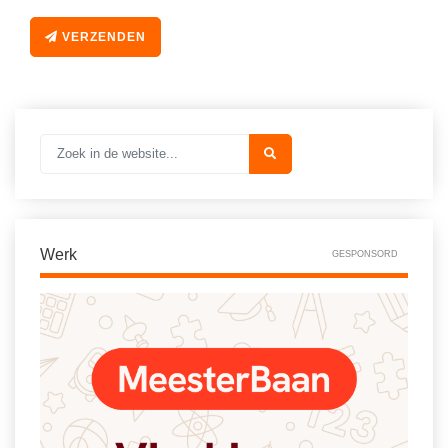
Vakoverstijgend
Kerstfeest
Verzorging
VERZENDEN
Kinderboekenweek
MEER...
Kleurplaten
AI voor het onderwijs
Mediawijsheid
Kruiswoordpuzzels
Nieuws
Onderwijslonen
Onderwijsprijs
Vrijeschoolonderwijs
Ruimte
Werk
Montessori onderwijs
GESPONSORD
Schoolreisideeën
Jenaplanonderwijs
Schoolspullen
Daltononderwijs
Seizoenen
Schoolspullen
Seksualiteit
Onderwijsvacatures
Sinterklaas
Afscheidstekst collega