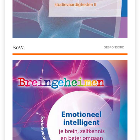
SoVa
GESPONSORD