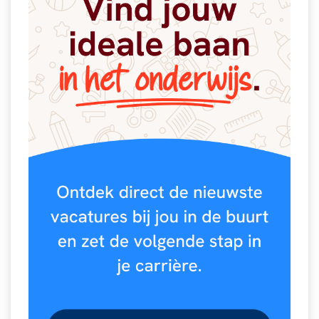
Spelletjes
Studieschuld & Hypotheek
Sprookjes
Middelbare school niveaus
Startpagina onderwijs
Studenten laptop
Tweede Wereldoorlog
Docentenplein nieuwsbrief
Nieuwsbrief archief
Onderwijs CV
Schoolvakanties
Huiswerkbegeleiding
Huiswerkbegeleider zoeken
Huiswerkbegeleider worden