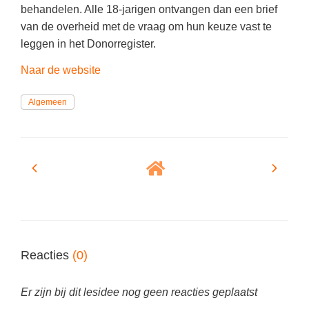
(hersen)onderzoek
behandelen. Alle 18-jarigen ontvangen dan een brief
Klassieke Talen
Almere
(23)
Meesterbaan onderwijsvacatures
van de overheid met de vraag om hun keuze vast te
Dordrecht
(20)
Letterkunde
leggen in het Donorregister.
LEERMETHODEN
Eindhoven
(13)
Levensbeschouwing
Naar de website
Zoetermeer
(13)
Maatschappijleer
Biologie
Algemeen
Amersfoort
(10)
Muziek
Examentraining
Haarlem
(10)
Natuurkunde
Frans
Nederlands
Geschiedenis
Rekenen / Wiskunde
Media
Scheikunde
Nederlands
Sociale vaardigheden
Rekenen
Reacties
(0)
Spaans
Sociale vaardigheden
Studievaardigheden
Er zijn bij dit lesidee nog geen reacties geplaatst
Studievaardigheden