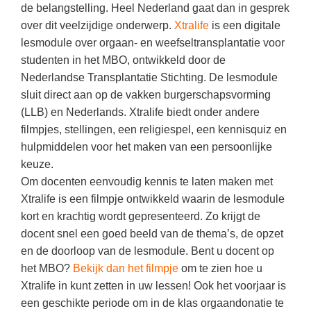
Kerst kleurplaten
Boek: Kleine werelden van het zonnestelsel
de belangstelling. Heel Nederland gaat dan in gesprek
Digitaal onderwijs
Lespakket ‘Circulaire Economie - van
Frans
(22)
Biologie
over dit veelzijdige onderwerp.
Xtralife
is een digitale
Leren met klassieke muziek
PUZZELS
verpakking tot nieuwe grondstof’
lesmodule over orgaan- en weefseltransplantatie voor
Cito toets
Engels
(17)
Burgerschap
Lasermachine voor het onderwijs
Woordpuzzels
Gastles Zeebenen in de klas
studenten in het MBO, ontwikkeld door de
Eindexamens
Techniek
(16)
Ckv
Nederlandse Transplantatie Stichting. De lesmodule
Lasergraaf
Kruiswoordpuzzels
Cursus Leer het heelal begrijpen
iPad scholen
sluit direct aan op de vakken burgerschapsvorming
Open vacature
(16)
Duits
Onderwijs opleidingen
Van verdunningscalculator tot
LEUK IN DE KLAS
(LLB) en Nederlands. Xtralife biedt onder andere
practicumvoorbereiding: gratis online
NIEUWSARCHIEF
Duits
(14)
Economie
Gratis lesmateriaal Dove self-esteem
filmpjes, stellingen, een religiespel, een kennisquiz en
hulpmiddelen voor science-docenten en
Raadsels
TOA's
hulpmiddelen voor het maken van een persoonlijke
Augustus 2026
Lichamelijke opvoeding
(13)
Engels
Ontdek Memo voor de onderbouw zelf!
Rebussen
keuze.
DGM in de klas
Juli 2026
Biologie
(12)
Filosofie
Maak uw leerlingen mediawijs!
Om docenten eenvoudig kennis te laten maken met
Juni 2026
Xtralife is een filmpje ontwikkeld waarin de lesmodule
Frans
VACATURES PER PLAATS
Rekentuin: altijd en overal rekenen oefenen
op je eigen niveau
kort en krachtig wordt gepresenteerd. Zo krijgt de
Mei 2026
Fries (Frysk)
Amsterdam
(56)
docent snel een goed beeld van de thema’s, de opzet
Taalzee: adaptief oefenen en toetsen
April 2026
Geschiedenis
en de doorloop van de lesmodule. Bent u docent op
Rotterdam
(42)
Theater als middel voor het aanleren van
het MBO?
Bekijk dan het filmpje
om te zien hoe u
Handelswetenschappen
Den Haag
sociale vaardigheden
(34)
Xtralife in kunt zetten in uw lessen! Ook het voorjaar is
Informatica
Utrecht
Lesmateriaal gebaseerd op
(26)
een geschikte periode om in de klas orgaandonatie te