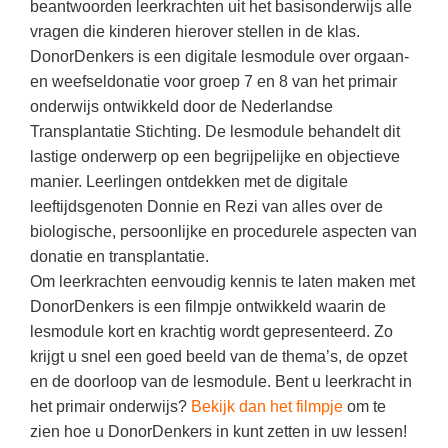
Kerst kleurplaten
Boek: Kleine werelden van het zonnestelsel
beantwoorden leerkrachten uit het basisonderwijs alle
Digitaal onderwijs
vragen die kinderen hierover stellen in de klas.
Lespakket ‘Circulaire Economie - van
Frans
(34)
Biologie
Leren met klassieke muziek
PUZZELS
verpakking tot nieuwe grondstof’
DonorDenkers is een digitale lesmodule over orgaan-
Cito toets
Techniek
(29)
Burgerschap
Lasermachine voor het onderwijs
en weefseldonatie voor groep 7 en 8 van het primair
Woordpuzzels
Gastles Zeebenen in de klas
Eindexamens
Open vacature
onderwijs ontwikkeld door de Nederlandse
(29)
Ckv
Lasergraaf
Kruiswoordpuzzels
Cursus Leer het heelal begrijpen
Transplantatie Stichting. De lesmodule behandelt dit
iPad scholen
Engels
(27)
Duits
Onderwijs opleidingen
lastige onderwerp op een begrijpelijke en objectieve
Van verdunningscalculator tot
LEUK IN DE KLAS
practicumvoorbereiding: gratis online
NIEUWSARCHIEF
Duits
(23)
Economie
manier. Leerlingen ontdekken met de digitale
Gratis lesmateriaal Dove self-esteem
hulpmiddelen voor science-docenten en
Raadsels
TOA's
leeftijdsgenoten Donnie en Rezi van alles over de
Augustus 2026
Lichamelijke opvoeding
(20)
Engels
Ontdek Memo voor de onderbouw zelf!
Rebussen
biologische, persoonlijke en procedurele aspecten van
DGM in de klas
Juli 2026
Economie
(18)
Filosofie
donatie en transplantatie.
Maak uw leerlingen mediawijs!
Om leerkrachten eenvoudig kennis te laten maken met
Juni 2026
Frans
VACATURES PER PLAATS
Rekentuin: altijd en overal rekenen oefenen
DonorDenkers is een filmpje ontwikkeld waarin de
op je eigen niveau
Mei 2026
Fries (Frysk)
Amsterdam
(91)
lesmodule kort en krachtig wordt gepresenteerd. Zo
Taalzee: adaptief oefenen en toetsen
April 2026
krijgt u snel een goed beeld van de thema’s, de opzet
Geschiedenis
Rotterdam
(68)
en de doorloop van de lesmodule. Bent u leerkracht in
Theater als middel voor het aanleren van
Handelswetenschappen
Almere
sociale vaardigheden
(49)
het primair onderwijs?
Bekijk dan het filmpje
om te
zien hoe u DonorDenkers in kunt zetten in uw lessen!
Informatica
Utrecht
Lesmateriaal gebaseerd op
(47)