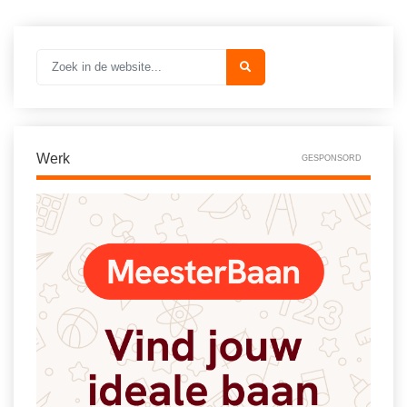
Vakoverstijgend
Kerstfeest
Verzorging
Kinderboekenweek
MEER...
Kleurplaten
AI voor het onderwijs
Mediawijsheid
Kruiswoordpuzzels
Nieuws
Werk
GESPONSORD
Onderwijslonen
Onderwijsprijs
Vrijeschoolonderwijs
Ruimte
Montessori onderwijs
Schoolreisideeën
Jenaplanonderwijs
Schoolspullen
Daltononderwijs
Seizoenen
Schoolspullen
Seksualiteit
Onderwijsvacatures
Sinterklaas
Afscheidstekst collega