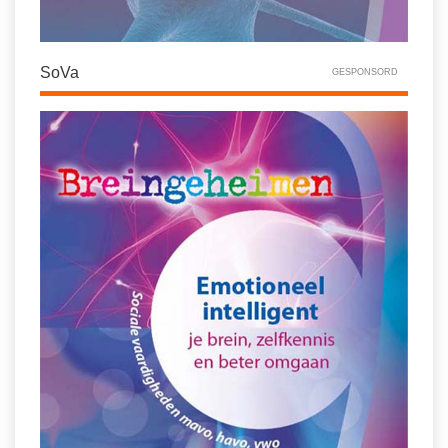
SoVa
GESPONSORD