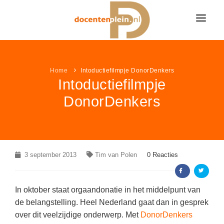
HOME
NIEUWS
Home
Intoductiefilmpje DonorDenkers
Intoductiefilmpje
ONDERWIJSNIEUWS
LESIDEE
DonorDenkers
Alle onderwijsnieuws
LESIDEE CATEGORIËN
VACATURES
Algemeen
Alle lesideeën
Bekijk alle onderwijsvacatures »
LEUK & LEERZAAM
Basisonderwijs
Algemeen
KLEURPLATEN
3 september 2013
LINKPAGINA'S
Tim van Polen
0 Reacties
Voortgezet onderwijs
Basisonderwijs
VACATURES PER VAK
Alle kleurplaten
MEER...
Speciaal onderwijs
VAKKEN
Voortgezet onderwijs
Groepsleerkracht
(366)
In oktober staat orgaandonatie in het middelpunt van
Boerderij kleurplaten
NIEUWSDOSSIER
de belangstelling. Heel Nederland gaat dan in gesprek
Speciaal onderwijs
AANBIEDINGEN
Nederlands
(86)
Aardrijkskunde / ANW
Sprookjes kleurplaten
over dit veelzijdige onderwerp. Met
DonorDenkers
Pesten op school
LAATSTE LESIDEEËN
Wiskunde
(44)
Bewegingsonderwijs