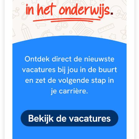
Spelletjes
Studieschuld & Hypotheek
Sprookjes
Middelbare school niveaus
Startpagina onderwijs
Studenten laptop
Tweede Wereldoorlog
Docentenplein nieuwsbrief
Nieuwsbrief archief
Onderwijs CV
Schoolvakanties
Huiswerkbegeleiding
Huiswerkbegeleider zoeken
Huiswerkbegeleider worden