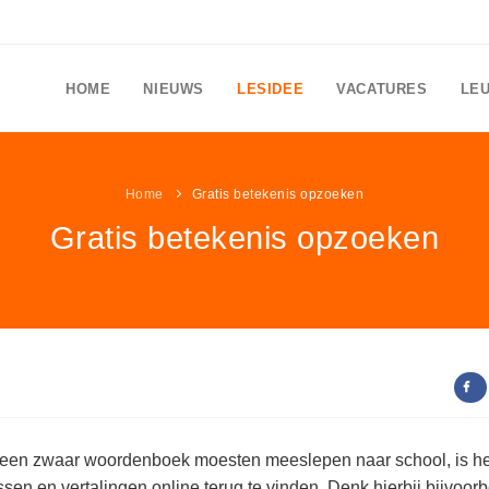
HOME
NIEUWS
LESIDEE
VACATURES
LE
Home
Gratis betekenis opzoeken
Gratis betekenis opzoeken
 een zwaar woordenboek moesten meeslepen naar school, is he
en en vertalingen online terug te vinden. Denk hierbij bijvoor