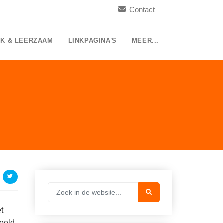
Contact
UK & LEERZAAM
LINKPAGINA'S
MEER...
t
beeld