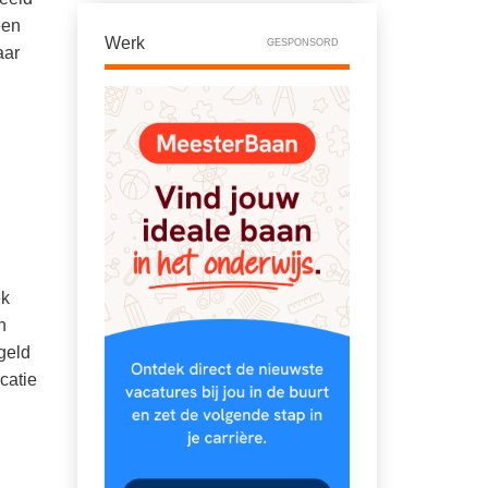
een
Werk
GESPONSORD
aar
ek
n
geld
catie