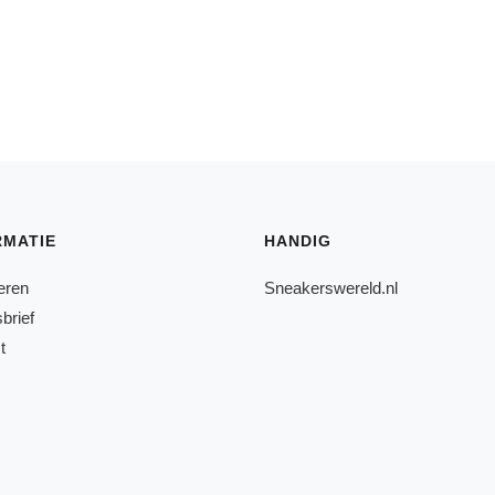
RMATIE
HANDIG
eren
Sneakerswereld.nl
brief
t