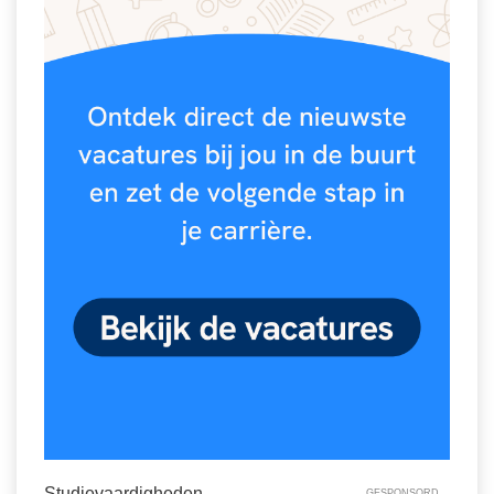
Spelletjes
Studieschuld & Hypotheek
Sprookjes
Middelbare school niveaus
Startpagina onderwijs
Studenten laptop
Tweede Wereldoorlog
Docentenplein nieuwsbrief
Nieuwsbrief archief
Onderwijs CV
Schoolvakanties
Huiswerkbegeleiding
Huiswerkbegeleider zoeken
Huiswerkbegeleider worden
Studievaardigheden
GESPONSORD