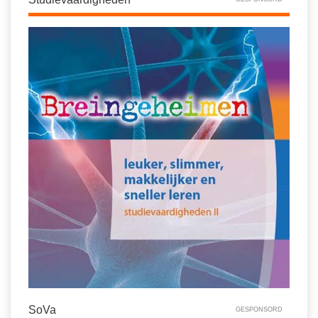
SoVa
GESPONSORD