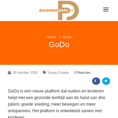
HOME
NIEUWS
Home
GoDo
GoDo
ONDERWIJSNIEUWS
LESIDEE
Alle onderwijsnieuws
LESIDEE CATEGORIËN
VACATURES
Algemeen
Alle lesideeën
Bekijk alle onderwijsvacatures »
LEUK & LEERZAAM
26 oktober 2018
Young Crowds
0 Reacties
Basisonderwijs
Algemeen
KLEURPLATEN
LINKPAGINA'S
Voortgezet onderwijs
Basisonderwijs
VACATURES PER VAK
GoDo is een nieuw platform dat ouders en kinderen
Alle kleurplaten
MEER...
Speciaal onderwijs
VAKKEN
Voortgezet onderwijs
helpt met een gezonde leefstijl aan de hand van drie
Groepsleerkracht
(218)
Boerderij kleurplaten
pijlers: goede voeding, meer bewegen en meer
NIEUWSDOSSIER
Speciaal onderwijs
AANBIEDINGEN
Nederlands
(56)
Aardrijkskunde / ANW
Sprookjes kleurplaten
ontspannen. Het platform is ontwikkeld samen met
Pesten op school
kinderen.
LAATSTE LESIDEEËN
Wiskunde
(27)
Bewegingsonderwijs