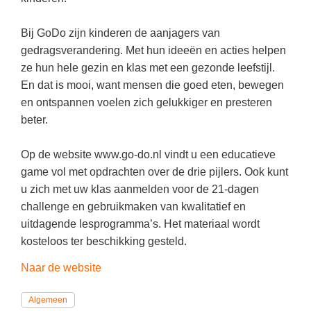
Kerst kleurplaten
Boek: Kleine werelden van het zonnestelsel
Digitaal onderwijs
Lespakket ‘Circulaire Economie - van
Frans
(22)
Biologie
Leren met klassieke muziek
PUZZELS
Bij GoDo zijn kinderen de aanjagers van
verpakking tot nieuwe grondstof’
Cito toets
Engels
(17)
Burgerschap
gedragsverandering. Met hun ideeën en acties helpen
Lasermachine voor het onderwijs
Woordpuzzels
Gastles Zeebenen in de klas
ze hun hele gezin en klas met een gezonde leefstijl.
Eindexamens
Techniek
(16)
Ckv
Lasergraaf
Kruiswoordpuzzels
Cursus Leer het heelal begrijpen
En dat is mooi, want mensen die goed eten, bewegen
iPad scholen
Open vacature
(16)
Duits
en ontspannen voelen zich gelukkiger en presteren
Onderwijs opleidingen
Van verdunningscalculator tot
LEUK IN DE KLAS
beter.
practicumvoorbereiding: gratis online
NIEUWSARCHIEF
Duits
(14)
Economie
Gratis lesmateriaal Dove self-esteem
hulpmiddelen voor science-docenten en
Raadsels
TOA's
Augustus 2026
Lichamelijke opvoeding
(13)
Engels
Ontdek Memo voor de onderbouw zelf!
Op de website www.go-do.nl vindt u een educatieve
Rebussen
DGM in de klas
game vol met opdrachten over de drie pijlers. Ook kunt
Juli 2026
Biologie
(12)
Filosofie
Maak uw leerlingen mediawijs!
u zich met uw klas aanmelden voor de 21-dagen
Juni 2026
Frans
VACATURES PER PLAATS
Rekentuin: altijd en overal rekenen oefenen
challenge en gebruikmaken van kwalitatief en
op je eigen niveau
Mei 2026
uitdagende lesprogramma’s. Het materiaal wordt
Fries (Frysk)
Amsterdam
(56)
Taalzee: adaptief oefenen en toetsen
kosteloos ter beschikking gesteld.
April 2026
Geschiedenis
Rotterdam
(42)
Theater als middel voor het aanleren van
Naar de website
Handelswetenschappen
Den Haag
sociale vaardigheden
(34)
Informatica
Algemeen
Utrecht
Lesmateriaal gebaseerd op
(26)