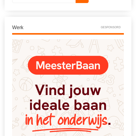
Vakoverstijgend
Kerstfeest
Verzorging
Kinderboekenweek
MEER...
Werk
Kleurplaten
GESPONSORD
AI voor het onderwijs
Mediawijsheid
Kruiswoordpuzzels
Nieuws
Onderwijslonen
Onderwijsprijs
Vrijeschoolonderwijs
Ruimte
Montessori onderwijs
Schoolreisideeën
Jenaplanonderwijs
Schoolspullen
Daltononderwijs
Seizoenen
Schoolspullen
Seksualiteit
Onderwijsvacatures
Sinterklaas
Afscheidstekst collega